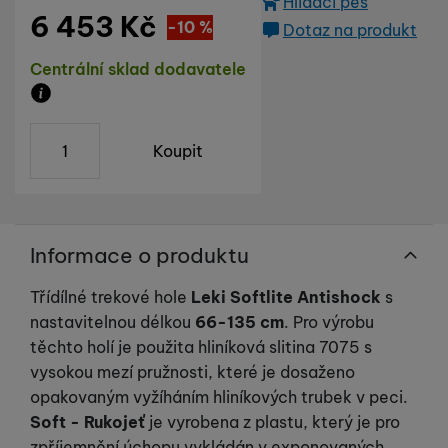
Hlídací pes
6 453
Kč
Sleva
717
(
-10
%
Kč
)
Dotaz na produkt
Dostupnost
Centrální sklad dodavatele
Zboží je skladem u dodavatele, doba dodání na náš s
ks
Koupit
Informace o produktu
Třídílné trekové hole
Leki Softlite Antishock
s
nastavitelnou délkou
66-135 cm
. Pro výrobu
těchto holí je použita hliníková slitina 7075 s
vysokou mezí pružnosti, které je dosaženo
opakovaným vyžíháním hliníkových trubek v peci.
Soft - Rukojeť
je vyrobena z plastu, který je pro
zpříjemnění úchopu vykládán v exponovaných