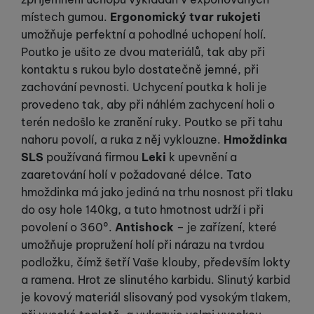
místech gumou.
Ergonomický tvar rukojeti
umožňuje perfektní a pohodlné uchopení holí.
Poutko je ušito ze dvou materiálů, tak aby při
kontaktu s rukou bylo dostatečně jemné, při
zachování pevnosti. Uchycení poutka k holi je
provedeno tak, aby při náhlém zachycení holi o
terén nedošlo ke zranění ruky. Poutko se při tahu
nahoru povolí, a ruka z něj vyklouzne.
Hmoždinka
SLS
používaná firmou
Leki
k upevnění a
zaaretování holí v požadované délce. Tato
hmoždinka má jako jediná na trhu nosnost při tlaku
do osy hole 140kg, a tuto hmotnost udrží i při
povolení o 360°.
Antishock
– je zařízení, které
umožňuje propružení holí při nárazu na tvrdou
podložku, čímž šetří Vaše klouby, především lokty
a ramena. Hrot ze slinutého karbidu. Slinutý karbid
je kovový materiál slisovaný pod vysokým tlakem,