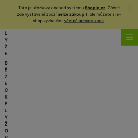
Zavřít
Toto je ukázkový obchod systému
Shopio.cz
. Žádné
zde vystavené zboží
nelze zakoupit
, ale můžete
si
e-
shop vyzkoušet
včetně administrace
.
L
Y
Ž
E
B
Ě
Ž
E
C
K
É
L
Y
Ž
O
V