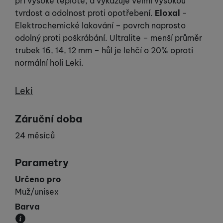
při vysoké teplotě, a vykazuje velmi vysokou
tvrdost a odolnost proti opotřebení.
Eloxal
-
Elektrochemické lakování – povrch naprosto
odolný proti poškrábání. Ultralite – menší průměr
trubek 16, 14, 12 mm – hůl je lehčí o 20% oproti
normální holi Leki.
Výrobce
Leki
Záruční doba
24 měsíců
Parametry
Určeno pro
Muž/unisex
Barva