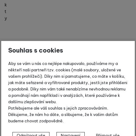
k
t
y
Leki Softlite Antishock
Souhlas s cookies
Shopio demo
Aby se vám u nás co nejlépe nakupovalo, používáme my a
Fotografie
-10 %
někteří naši partneři tzv. cookies (malé soubory, uložené ve
vašem prohlížeči). Díky nim si pamatujeme, co máte v košíku,
jak máte seřazené a vyfiltrované produkty, jestli jste přihlášeni
a podobně. Díky nim vám také nenabízíme nevhodnou reklamu
a pomáhají nám například i v analýzách, které používáme k
dalšímu zlepšování webu.
Potřebujeme ale váš souhlas s jejich zpracováváním.
Děkujeme, že nám ho dáte, a slibujeme, že k vašim datům
budeme chovat zodpovědně.
Nastavení souhlasů s kategoriemi
Odmítnout vše
Nastavení
Přijmout vše