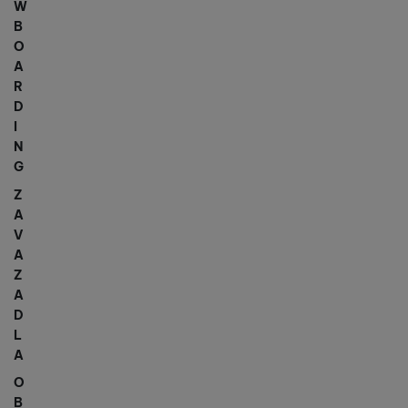
W
B
O
A
R
D
I
N
G
Z
A
V
A
Z
A
D
L
A
O
B