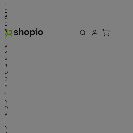
L
E
Č
E
Uživatelská se
Košík
N
Přihlásit se
Í
V
Ý
P
R
O
D
E
J
N
O
V
I
N