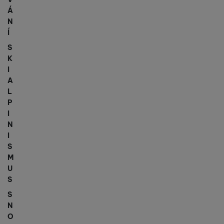
Á
N
Í
S
K
I
A
L
P
I
N
I
S
M
U
S
S
N
O