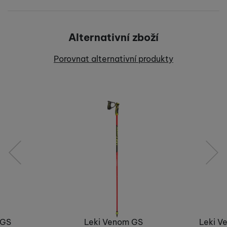
Pro vkládání recenzí je nutné se přihlásit.
Alternativní zboží
Recenze
Porovnat alternativní produkty
Nebyla přidána žádná recenze.
předchozí
následující
 GS
Leki Venom GS
Leki V