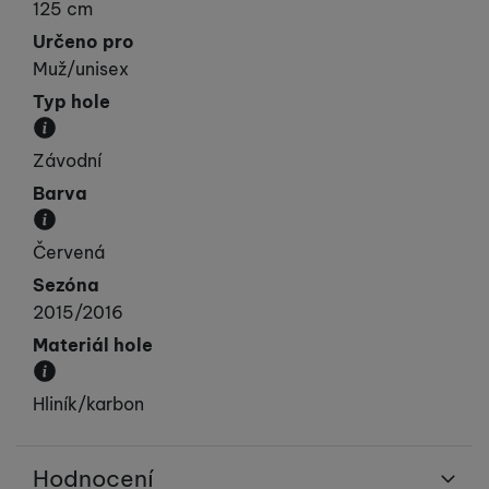
Parametr vyjadřuje délku hole.
125 cm
Určeno pro
Muž/unisex
Typ hole
Doporučené použití hole.
Závodní
Barva
Převládající barva výrobku.
Červená
Sezóna
2015/2016
Materiál hole
Udává z jakého materiálu jsou hole vyrobeny.
Hliník/karbon
Hodnocení