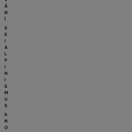
Á
N
Í
S
K
I
A
L
P
I
N
I
S
M
U
S
S
N
O