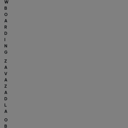
W
B
O
A
R
D
I
N
G
Z
A
V
A
Z
A
D
L
A
O
B