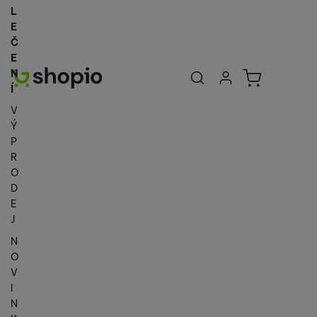
L
E
Č
E
Uživatelská se
Košík
N
Přihlásit se
Í
V
Ý
P
R
O
D
E
J
N
O
V
I
N