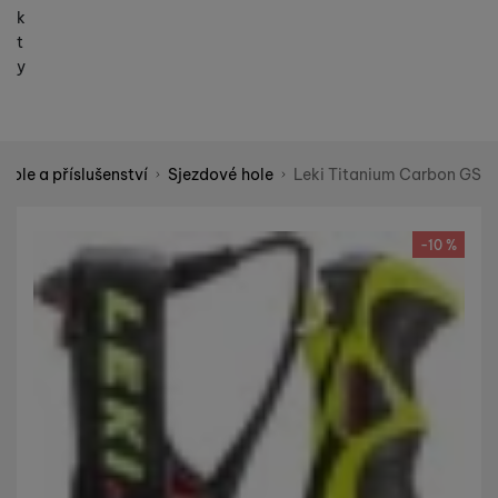
k
t
y
hole a příslušenství
Sjezdové hole
Leki Titanium Carbon GS
Shopio demo
Fotografie
-10 %