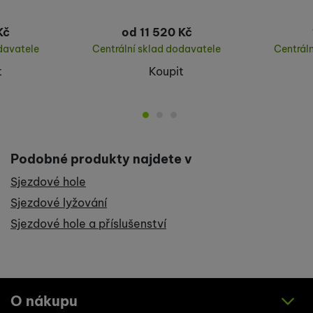
Kč
od 11 520
Kč
davatele
Centrální sklad dodavatele
Centrál
t
Koupit
Podobné produkty najdete v
Sjezdové hole
Sjezdové lyžování
Sjezdové hole a příslušenství
O nákupu