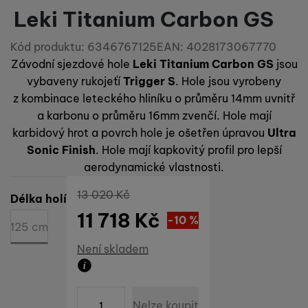
Leki Titanium Carbon GS
Kód produktu:
6346767125
EAN:
4028173067770
Závodní sjezdové hole
Leki Titanium Carbon GS
jsou
vybaveny rukojeťí
Trigger S
. Hole jsou vyrobeny
z kombinace leteckého hliníku o průměru 14mm uvnitř
a karbonu o průměru 16mm zvenčí. Hole mají
karbidový hrot a povrch hole je ošetřen úpravou
Ultra
Sonic Finish
. Hole mají kapkovitý profil pro lepší
aerodynamické vlastnosti.
Původní cena
13 020
Kč
Vyberte variantu
Délka holí
11 718
Kč
Sleva
1 302
(
-10
%
Kč
)
125 cm
Dostupnost
Není skladem
Zboží není skladem ani u dodavatele. Datu
ks
Nelze koupit