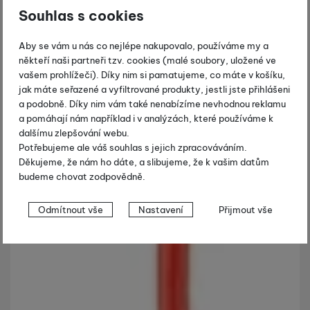
Souhlas s cookies
Aby se vám u nás co nejlépe nakupovalo, používáme my a
někteří naši partneři tzv. cookies (malé soubory, uložené ve
vašem prohlížeči). Díky nim si pamatujeme, co máte v košíku,
jak máte seřazené a vyfiltrované produkty, jestli jste přihlášeni
a podobně. Díky nim vám také nenabízíme nevhodnou reklamu
a pomáhají nám například i v analýzách, které používáme k
dalšímu zlepšování webu.
Potřebujeme ale váš souhlas s jejich zpracováváním.
Děkujeme, že nám ho dáte, a slibujeme, že k vašim datům
budeme chovat zodpovědně.
Nastavení souhlasů s kategoriemi
Odmítnout vše
Nastavení
Přijmout vše
cookies
Technické
Technické
-
bez těchto cookies náš web nebude fungovat
.
VŽDY AKTIVNÍ
Technické cookies umožňují váš průchod nákupním košíkem,