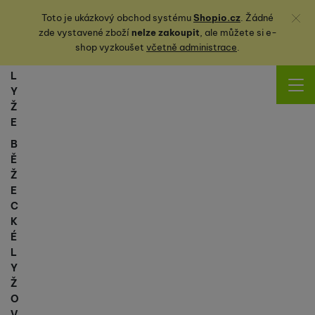
Zavřít
Toto je ukázkový obchod systému
Shopio.cz
. Žádné
zde vystavené zboží
nelze zakoupit
, ale můžete
si
e-
shop vyzkoušet
včetně administrace
.
L
Y
Ž
E
B
Ě
Ž
E
C
K
É
L
Y
Ž
O
V