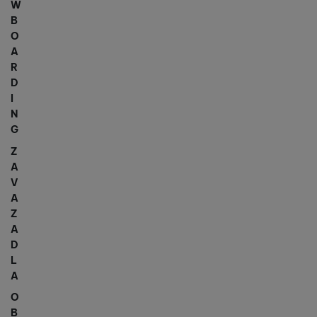
W
B
O
A
R
D
I
N
G
Z
A
V
A
Z
A
D
L
A
O
B