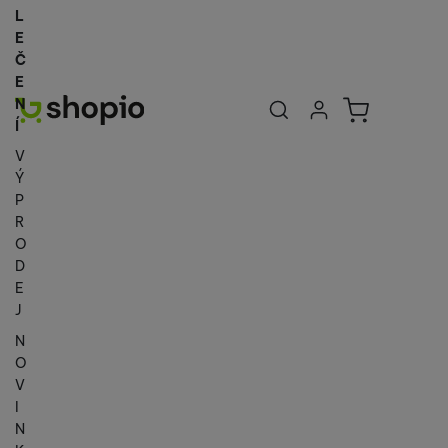
L
E
Č
E
Uživatelská se
Košík
N
Přihlásit se
Í
V
Ý
P
R
O
D
E
J
N
O
V
I
N