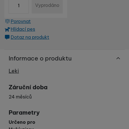
ks
Vyprodáno
Porovnat
Hlídací pes
Dotaz na produkt
Informace o produktu
Výrobce
Leki
Záruční doba
24 měsíců
Parametry
Určeno pro