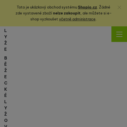
Zavřít
Toto je ukázkový obchod systému
Shopio.cz
. Žádné
zde vystavené zboží
nelze zakoupit
, ale můžete
si
e-
shop vyzkoušet
včetně administrace
.
L
Y
Ž
E
B
Ě
Ž
E
C
K
É
L
Y
Ž
O
V