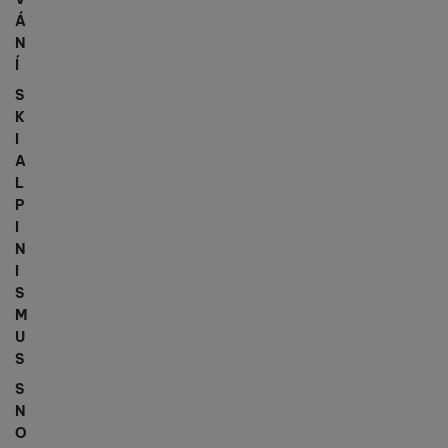
Á
N
Í
S
K
I
A
L
P
I
N
I
S
M
U
S
S
N
O