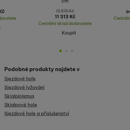
cm
Kč
12 570
Kč
o
11 313
Kč
davatele
Centrál
Centrální sklad dodavatele
t
Koupit
Podobné produkty najdete v
Sjezdové hole
Sjezdové lyžování
Skialpinismus
Skialpové hole
Sjezdové hole a příslušenství