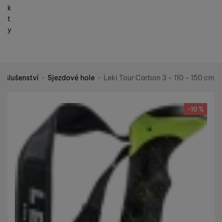
k
t
y
říslušenství
Sjezdové hole
Leki Tour Carbon 3 - 110 - 150 cm
Shopio demo
Fotografie
-10 %