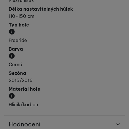
Muž/unisex
Délka nastavitelných hůlek
110-150 cm
Typ hole
Doporučené použití hole.
Freeride
Barva
Převládající barva výrobku.
Černá
Sezóna
2015/2016
Materiál hole
Udává z jakého materiálu jsou hole vyrobeny.
Hliník/karbon
Hodnocení