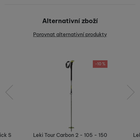
Pro vkládání recenzí je nutné se přihlásit.
Alternativní zboží
Recenze
Porovnat alternativní produkty
Nebyla přidána žádná recenze.
-10 %
předchozí
následující
ick S
Leki Tour Carbon 2 - 105 - 150
Le