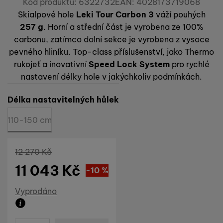
Kód produktu:
6322732
EAN:
4028173719068
Skialpové hole
Leki Tour Carbon 3
váží pouhých
257 g
. Horní a střední část je vyrobena ze 100%
carbonu, zatímco dolní sekce je vyrobena z vysoce
pevného hliníku. Top-class příslušenství, jako Thermo
rukojeť a inovativní
Speed Lock System
pro rychlé
nastavení délky hole v jakýchkoliv podmínkách.
Vyberte variantu
Délka nastavitelných hůlek
110-150 cm
Původní cena
12 270
Kč
11 043
Kč
Sleva
1 227
(
-10
%
Kč
)
Dostupnost
Vyprodáno
Produkt již není možné zakoupit