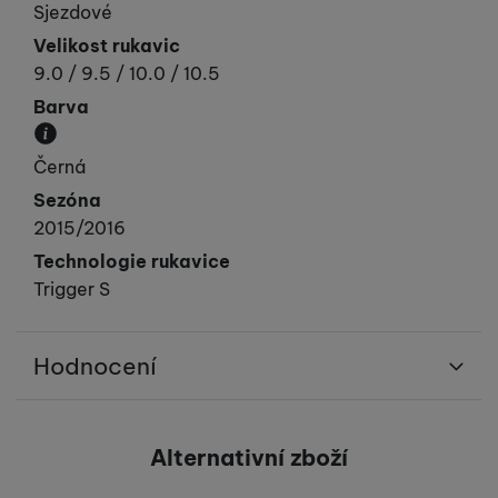
Sjezdové
Velikost rukavic
9.0 / 9.5 / 10.0 / 10.5
Barva
Převládající barva výrobku.
Černá
Sezóna
2015/2016
Technologie rukavice
Trigger S
Hodnocení
Pro vkládání recenzí je nutné se přihlásit.
Alternativní zboží
Recenze