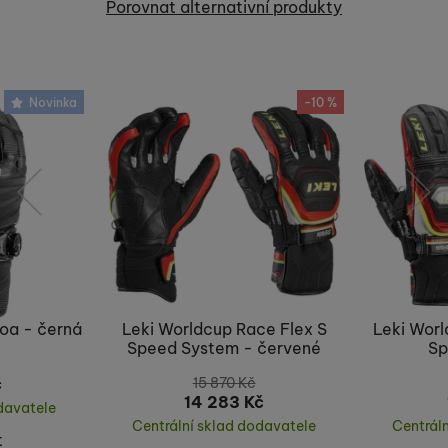
Porovnat alternativní produkty
Nebyla přidána žádná recenze.
Novinka
-10 %
předchozí
následující
Boa - černá
Leki Worldcup Race Flex S
Leki Worl
Speed System - červené
Sp
č
15 870
Kč
14 283
Kč
davatele
Centrální sklad dodavatele
Centrál
t