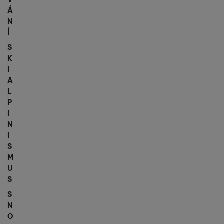
Á
N
Í
S
K
I
A
L
P
I
N
I
S
M
U
S
S
N
O