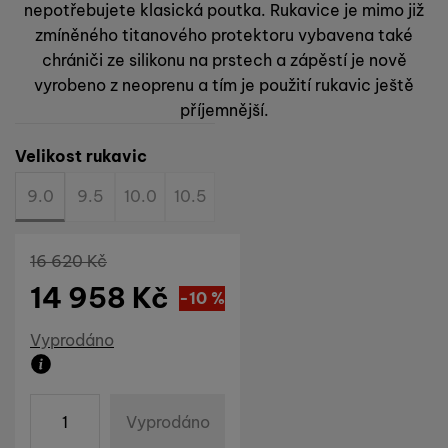
nepotřebujete klasická poutka. Rukavice je mimo již
reklamou
.
návštěv a zdroje návštěv našich internetových stránek. Data
zmíněného titanového protektoru vybavena také
Povoleno
získaná pomocí těchto cookies zpracováváme souhrnně a
anonymně, takže nejsme schopni identifikovat konkrétní
chrániči ze silikonu na prstech a zápěstí je nově
uživatele našeho webu.
vyrobeno z neoprenu a tím je použití rukavic ještě
Marketingové cookies používáme my nebo naši partneři,
příjemnější.
abychom vám mohli zobrazit vhodné obsahy nebo reklamy jak
na našich stránkách, tak na stránkách třetích stran.
Vyberte variantu
Velikost rukavic
9.0
9.5
10.0
10.5
Původní cena
16 620
Kč
14 958
Kč
Sleva
1 662
(
-10
%
Kč
)
Dostupnost
Vyprodáno
Produkt již není možné zakoupit
ks
Vyprodáno