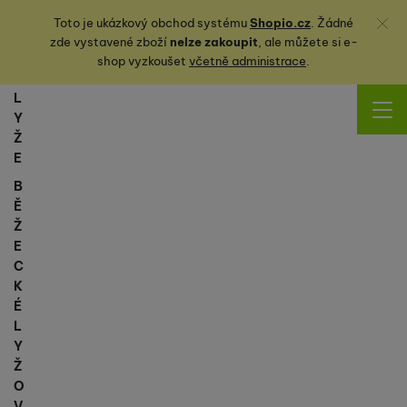
Zavřít
Toto je ukázkový obchod systému
Shopio.cz
. Žádné
zde vystavené zboží
nelze zakoupit
, ale můžete
si
e-
shop vyzkoušet
včetně administrace
.
L
Y
Ž
E
B
Ě
Ž
E
C
K
É
L
Y
Ž
O
V