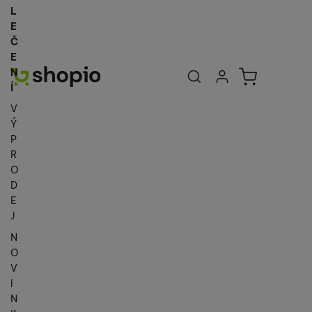
L
E
Č
E
Uživatelská se
Košík
N
Přihlásit se
Í
V
Ý
P
R
O
D
E
J
N
O
V
I
N