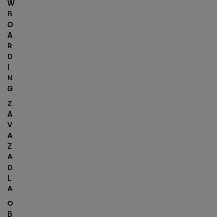
W
B
O
A
R
D
I
N
G
Z
A
V
A
Z
A
D
L
A
O
B