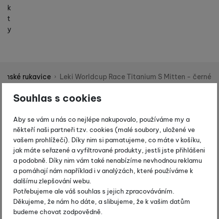
k
t
y
Pánské rukavice
Leki Worldcup Race Titanium S Mitten - černé
Shopio demo
Souhlas s cookies
Fotografie
-10 %
Aby se vám u nás co nejlépe nakupovalo, používáme my a
někteří naši partneři tzv. cookies (malé soubory, uložené ve
vašem prohlížeči). Díky nim si pamatujeme, co máte v košíku,
jak máte seřazené a vyfiltrované produkty, jestli jste přihlášeni
a podobně. Díky nim vám také nenabízíme nevhodnou reklamu
a pomáhají nám například i v analýzách, které používáme k
dalšímu zlepšování webu.
Potřebujeme ale váš souhlas s jejich zpracováváním.
Děkujeme, že nám ho dáte, a slibujeme, že k vašim datům
budeme chovat zodpovědně.