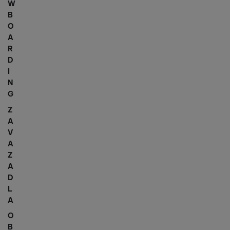
W
B
O
A
R
D
I
N
G
Z
A
V
A
Z
A
D
L
A
O
B