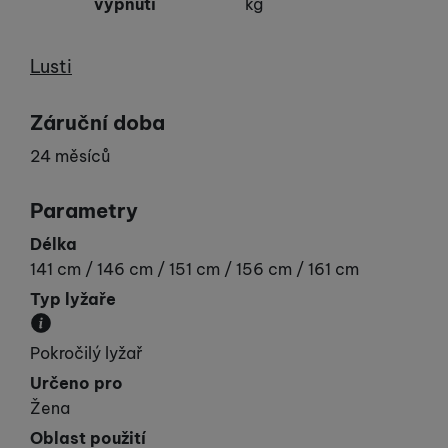
vypnutí
kg
Výrobce
Lusti
Záruční doba
24 měsíců
Parametry
Délka
141 cm / 146 cm / 151 cm / 156 cm / 161 cm
Typ lyžaře
Udává vaší „výkonnost“.
Pokročilý lyžař
Určeno pro
Žena
Oblast použití