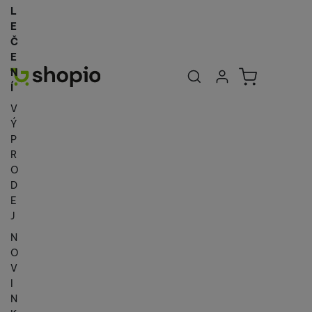
L
E
Č
E
Uživatelská se
Košík
N
Přihlásit se
Í
V
Ý
P
R
O
D
E
J
N
O
V
I
N