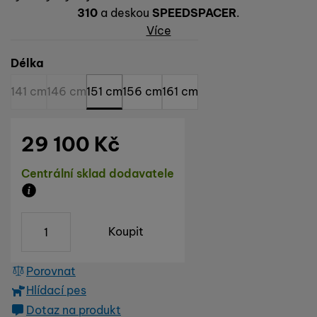
310
a deskou
SPEEDSPACER
.
Více
Vyberte variantu
Délka
141 cm
146 cm
151 cm
156 cm
161 cm
29 100
Kč
Dostupnost
Centrální sklad dodavatele
Zboží je skladem u dodavatele, doba dodání na náš s
ks
Koupit
Porovnat
Hlídací pes
Dotaz na produkt