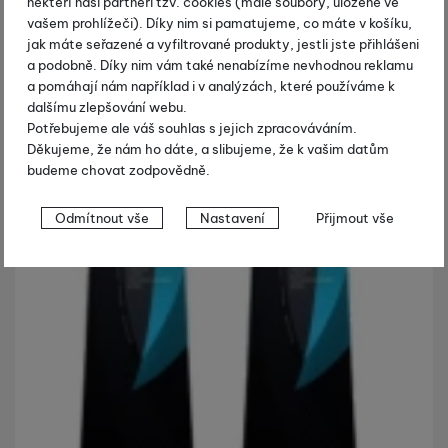
někteří naši partneři tzv. cookies (malé soubory, uložené ve
vašem prohlížeči). Díky nim si pamatujeme, co máte v košíku,
jak máte seřazené a vyfiltrované produkty, jestli jste přihlášeni
a podobně. Díky nim vám také nenabízíme nevhodnou reklamu
a pomáhají nám například i v analýzách, které používáme k
dalšímu zlepšování webu.
Potřebujeme ale váš souhlas s jejich zpracováváním.
Děkujeme, že nám ho dáte, a slibujeme, že k vašim datům
budeme chovat zodpovědně.
Nastavení souhlasů s kategoriemi
Odmítnout vše
Nastavení
Přijmout vše
cookies
Technické
Technické
-
bez těchto cookies náš web nebude fungovat
.
VŽDY AKTIVNÍ
Technické cookies umožňují váš průchod nákupním košíkem,
Preferenční a rozšířené funkce
Preferenční a rozšířené funkce
-
abyste nemuseli vše
porovnávání produktů a další nezbytné funkce.
nastavovat znovu a abyste se s námi mohli spojit např. pomocí
chatu
.
Povoleno