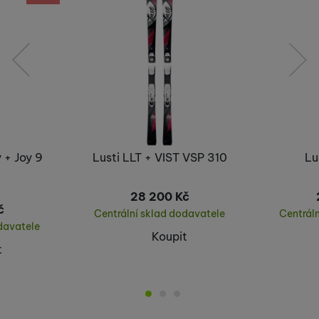
předchozí
následující
 + Joy 9
Lusti LLT + VIST VSP 310
Lu
28 200
Kč
č
Centrální sklad dodavatele
Centrál
davatele
Koupit
t