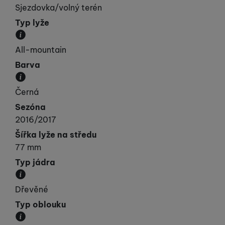
Sjezdovka/volný terén
Typ lyže
Kategorie, do které lyže spadá svými vlastnostmi.
All-mountain
Barva
Převládající barva výrobku.
Černá
Sezóna
2016/2017
Šířka lyže na středu
77 mm
Typ jádra
Materiál, ze kterého je jádro lyže vyrobeno.
Dřevěné
Typ oblouku