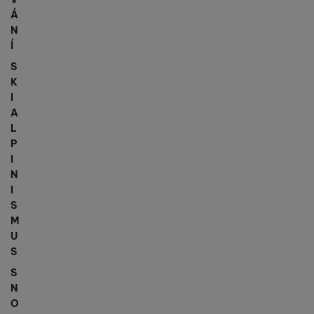
Á
N
Í
S
K
I
A
L
P
I
N
I
S
M
U
S
S
N
O