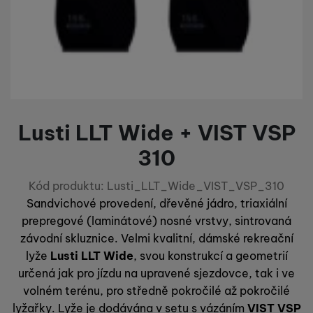
Díky těmto cookies vám práci s naším webem dokážeme ještě
Analytické
Analytické
-
abychom věděli, jak se na webu chováte, a mohli
zpříjemnit. Dokážeme si zapamatovat vaše nastavení, mohou
náš web dále zlepšovat
.
vám pomoci s vyplňováním formulářů, umožní nám zobrazit
Povoleno
služby jako je chat a podobně.
Tyto cookies nám umožňují měření výkonu našeho webu i
Marketingové
Marketingové
-
abychom vás neobtěžovali nevhodnou
Lusti LLT Wide + VIST VSP
našich reklamních kampaní. Jejich pomocí určujeme počet
reklamou
.
návštěv a zdroje návštěv našich internetových stránek. Data
310
Povoleno
získaná pomocí těchto cookies zpracováváme souhrnně a
anonymně, takže nejsme schopni identifikovat konkrétní
uživatele našeho webu.
Kód produktu:
Lusti_LLT_Wide_VIST_VSP_310
Marketingové cookies používáme my nebo naši partneři,
Sandvichové provedení, dřevěné jádro, triaxiální
abychom vám mohli zobrazit vhodné obsahy nebo reklamy jak
prepregové (laminátové) nosné vrstvy, sintrovaná
na našich stránkách, tak na stránkách třetích stran.
závodní skluznice. Velmi kvalitní, dámské rekreační
lyže
Lusti LLT Wide
, svou konstrukcí a geometrií
určená jak pro jízdu na upravené sjezdovce, tak i ve
volném terénu, pro středně pokročilé až pokročilé
lyžařky. Lyže je dodávána v setu s vázáním
VIST VSP