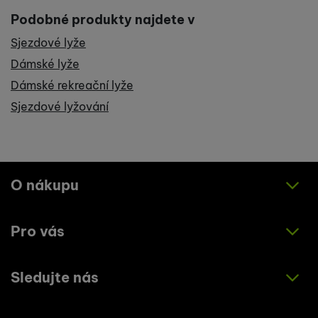
Podobné produkty najdete v
Sjezdové lyže
Dámské lyže
Dámské rekreační lyže
Sjezdové lyžování
O nákupu
Pro vás
Jak nakupovat
Obchodní podmínky
Sledujte nás
O nás
Zásady ochrany osobních údajů
Články