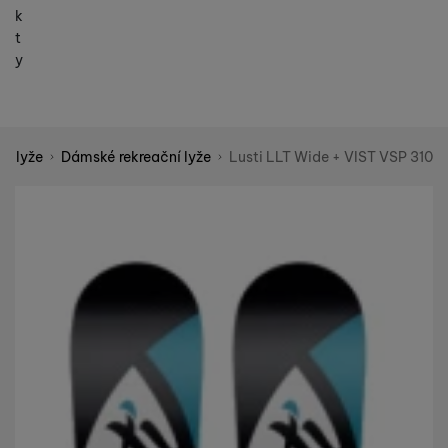
k
t
y
é lyže
Dámské rekreační lyže
Lusti LLT Wide + VIST VSP 310
Shopio demo
Fotografie