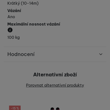
Přibližná velikost poloměru oblouku.
Krátký (10-14m)
Vázání
Ano
Maximální nosnost vázání
Určuje maximální hmotnost lyžaře.
100 kg
Hodnocení
Pro vkládání recenzí je nutné se přihlásit.
Alternativní zboží
Recenze
Porovnat alternativní produkty
Nebyla přidána žádná recenze.
-15 %