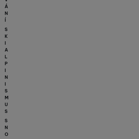
Á
N
Í
S
K
I
A
L
P
I
N
I
S
M
U
S
S
N
O