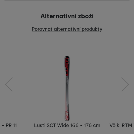
Pro vkládání recenzí je nutné se přihlásit.
Alternativní zboží
Recenze
Porovnat alternativní produkty
Nebyla přidána žádná recenze.
předchozí
následující
 + PR 11
Lusti SCT Wide 166 - 176 cm
Völkl RTM 