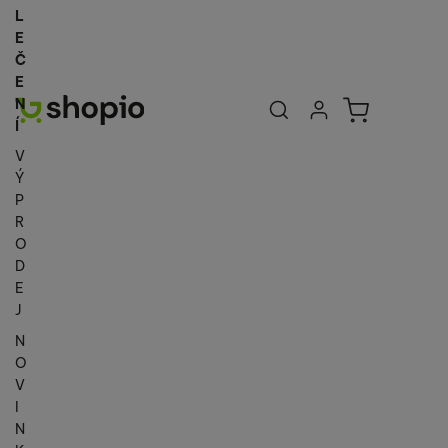
L
E
Č
E
Uživatelská se
Košík
N
Přihlásit se
Í
V
Ý
P
R
O
D
E
J
N
O
V
I
N