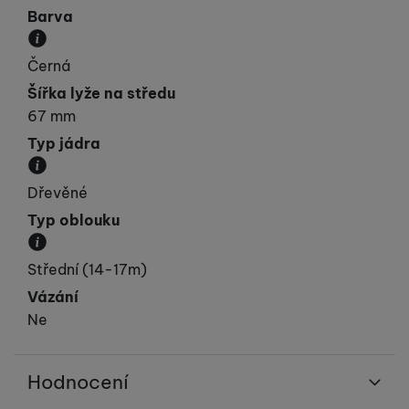
Barva
Převládající barva výrobku.
Černá
Šířka lyže na středu
67 mm
Typ jádra
Materiál, ze kterého je jádro lyže vyrobeno.
Dřevěné
Typ oblouku
Přibližná velikost poloměru oblouku.
Střední (14-17m)
Vázání
Ne
Hodnocení