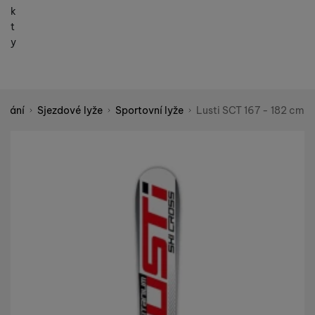
k
t
y
ování
Sjezdové lyže
Sportovní lyže
Lusti SCT 167 - 182 cm
Shopio demo
Fotografie