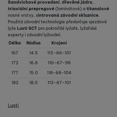
Sandvichové provedení
,
dřevěné jádro
,
triaxiální prepregové
(laminátové) a
titanalové
nosné vrstvy, s
introvaná závodní skluznice
.
Použitá závodní technologie předurčuje sjezdové
lyže
Lusti SCT
pro pokročilé lyžaře, lyžařské
experty i závodní lyžování.
Délka
Rádius
Krojení
167
14.5
113–66–101
172
16.8
110–67–98
177
15.0
118–68–104
182
18.0
113–67–101
Výrobce
Lusti