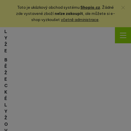
Zavřít
Toto je ukázkový obchod systému
Shopio.cz
. Žádné
zde vystavené zboží
nelze zakoupit
, ale můžete
si
e-
shop vyzkoušet
včetně administrace
.
L
Y
Ž
E
B
Ě
Ž
E
C
K
É
L
Y
Ž
O
V