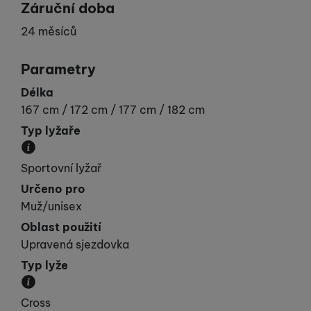
Záruční doba
24 měsíců
Parametry
Délka
167 cm / 172 cm / 177 cm / 182 cm
Typ lyžaře
Udává vaší „výkonnost“.
Sportovní lyžař
Určeno pro
Muž/unisex
Oblast použití
Upravená sjezdovka
Typ lyže
Kategorie, do které lyže spadá svými vlastnostmi.
Cross