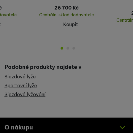
č
26 700
Kč
davatele
Centrální sklad dodavatele
Centrál
t
Koupit
Podobné produkty najdete v
Sjezdové lyže
Sportovní lyže
Sjezdové lyžování
O nákupu