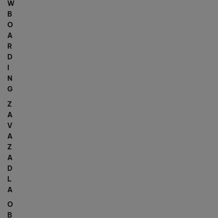
W
B
O
A
R
D
I
N
G
Z
A
V
A
Z
A
D
L
A
O
B