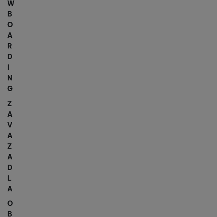
W
B
O
A
R
D
I
N
G
Z
A
V
A
Z
A
D
L
A
O
B