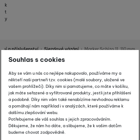
k
t
y
ní a příslušenství
Sjezdové vázání
Marker Schizo 11, 110 mm
Shopio demo
Souhlas s cookies
Fotografie
-15 %
Aby se vám u nás co nejlépe nakupovalo, používáme my a
někteří naši partneři tzv. cookies (malé soubory, uložené ve
vašem prohlížeči). Díky nim si pamatujeme, co máte v košíku,
jak máte seřazené a vyfiltrované produkty, jestli jste přihlášeni
a podobně. Díky nim vám také nenabízíme nevhodnou reklamu
a pomáhají nám například i v analýzách, které používáme k
dalšímu zlepšování webu.
Potřebujeme ale váš souhlas s jejich zpracováváním.
Děkujeme, že nám ho dáte, a slibujeme, že k vašim datům
budeme chovat zodpovědně.