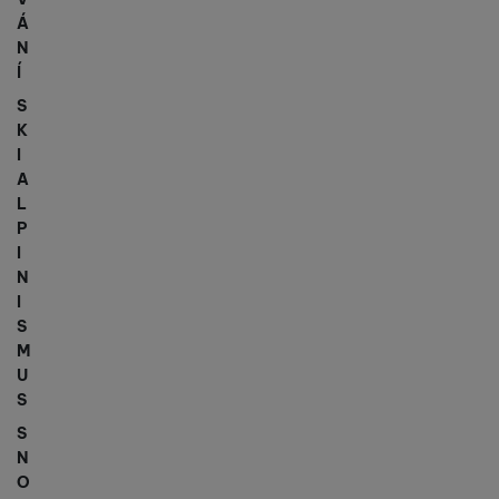
Á
N
Í
S
K
I
A
L
P
I
N
I
S
M
U
S
S
N
O