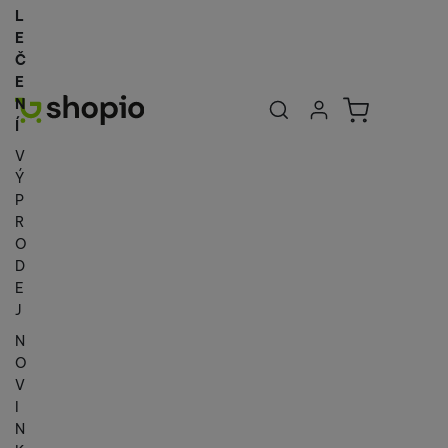
L
E
Č
E
Uživatelská se
Košík
N
Přihlásit se
Í
V
Ý
P
R
O
D
E
J
N
O
V
I
N