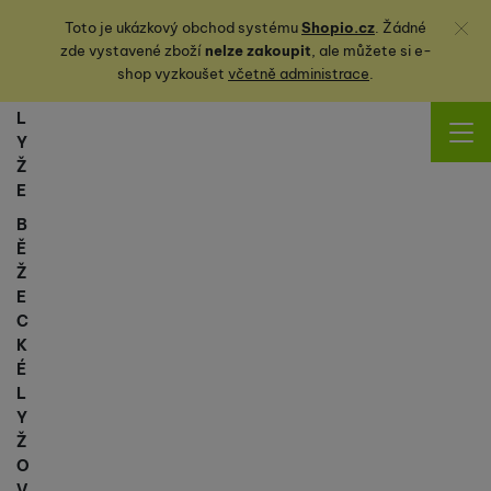
Zavřít
Toto je ukázkový obchod systému
Shopio.cz
. Žádné
zde vystavené zboží
nelze zakoupit
, ale můžete
si
e-
shop vyzkoušet
včetně administrace
.
L
Y
Ž
E
B
Ě
Ž
E
C
K
É
L
Y
Ž
O
V