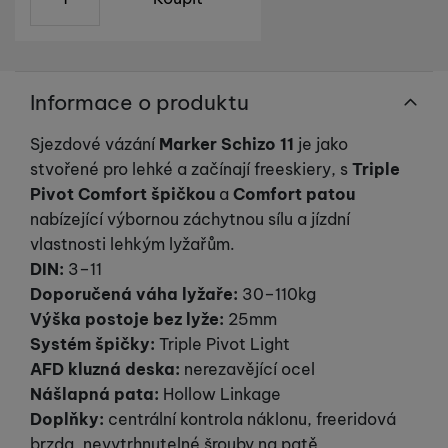
reklamou
.
návštěv a zdroje návštěv našich internetových stránek. Data
Povoleno
získaná pomocí těchto cookies zpracováváme souhrnně a
anonymně, takže nejsme schopni identifikovat konkrétní
uživatele našeho webu.
Marketingové cookies používáme my nebo naši partneři,
Informace o produktu
abychom vám mohli zobrazit vhodné obsahy nebo reklamy jak
na našich stránkách, tak na stránkách třetích stran.
Sjezdové vázání
Marker Schizo 11
je jako
stvořené pro lehké a začínají freeskiery, s
Triple
Pivot Comfort š
pičkou
a
Comfort patou
nabízející výbornou záchytnou sílu a jízdní
vlastnosti lehkým lyžařům.
DIN:
3–11
Doporučená váha lyžaře:
30–110kg
Výška postoje bez lyže:
25mm
Systém špičky:
Triple Pivot Light
AFD kluzná deska:
nerezavějící ocel
Nášlapná pata:
Hollow Linkage
Doplňky:
centrální kontrola náklonu, freeridová
brzda, nevytrhnutelné šrouby na patě