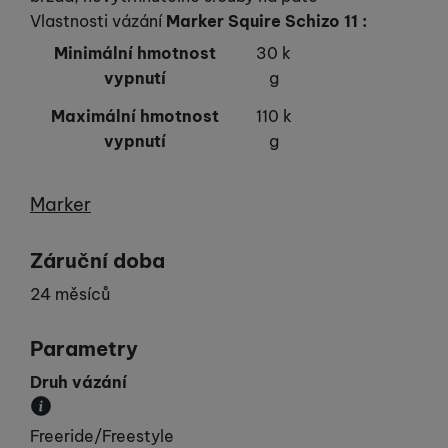
Vlastnosti vázání
Marker Squire Schizo 11
:
Minimální hmotnost
30 k
vypnutí
g
Maximální hmotnost
110 k
vypnutí
g
Výrobce
Marker
Záruční doba
24 měsíců
Parametry
Druh vázání
Doporučené použití vázání.
Freeride/Freestyle