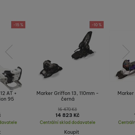
Nebyla přidána žádná recenze.
-15 %
-10 %
předchozí
následující
 12 AT +
Marker Griffon 13, 110mm -
Marker 
ion 95
černá
16 470
Kč
č
14 823
Kč
davatele
Centrální sklad dodavatele
Centrál
t
Koupit