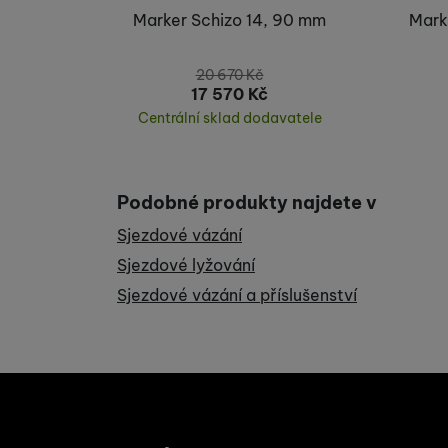
Marker Schizo 14, 90 mm
Mark
Marketingové cookies po
jak na našich stránkách, 
20 670
Kč
17 570
Kč
Centrální sklad dodavatele
Koupit
Podobné produkty najdete v
Sjezdové vázání
Sjezdové lyžování
Sjezdové vázání a příslušenství