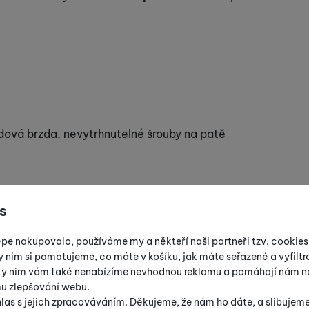
idová brzda, nevytrhnutelné šrouby na patě
s
épe nakupovalo, používáme my a někteří naši partneři tzv. cookie
y nim si pamatujeme, co máte v košíku, jak máte seřazené a vyfiltro
íky nim vám také nenabízíme nevhodnou reklamu a pomáhají nám na
mu zlepšování webu.
las s jejich zpracováváním. Děkujeme, že nám ho dáte, a slibujem