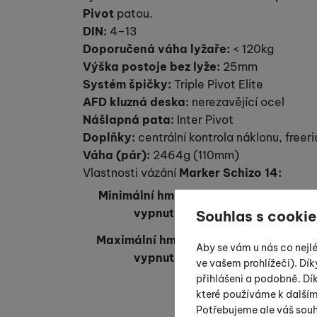
Pivot
patou.
DIN:
4–13
Doporučená váha lyžaře:
< 120kg
Výška postoje bez lyže:
25mm
Systém špičky:
Triple Pivot Elite
AFD kluzná deska:
nerezavějící ocel
Nášlapná pata:
Inter Pivot
Doplňky:
centrální kontrola náklonu, freer
Váha (pár):
2464g (110mm)
Vlastnosti vázání
Marker
Schizo 14
:
Minimální hmotnost
40 kg
vypnutí
Souhlas s cookie
Maximální hmotnost
140 k
Aby se vám u nás co nejl
vypnutí
g
ve vašem prohlížeči). Dík
přihlášeni a podobně. D
které používáme k další
Potřebujeme ale váš souh