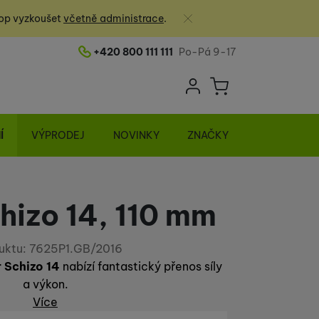
Zavřít
op vyzkoušet
včetně administrace
.
+420 800 111 111
Po-Pá 9-17
Telefonní číslo
Uživatelská sek
Košík
Přihlásit se
Í
VÝPRODEJ
NOVINKY
ZNAČKY
hizo 14, 110 mm
uktu:
7625P1.GB/2016
 Schizo 14
nabízí fantastický přenos síly
a výkon.
Více