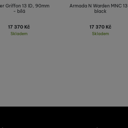
er Griffon 13 ID, 90mm
Armada N Warden MNC 13
užíváme my nebo naši partneři, abychom vám mohli zobrazit vho
- bílá
black
tak na stránkách třetích stran.
17 370
Kč
17 370
Kč
Skladem
Skladem
Koupit
Koupit