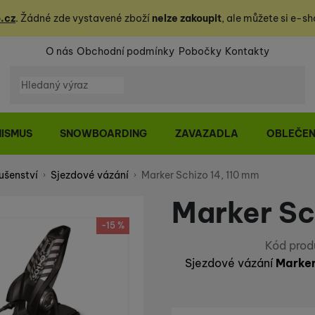
.cz
. Žádné zde vystavené zboží
nelze zakoupit
, ale můžete
si
e-sh
O nás
Obchodní podmínky
Pobočky
Kontakty
Vyhledávání
NISMUS
SNOWBOARDING
ZAVAZADLA
OBLEČEN
ušenství
Sjezdové vázání
Marker Schizo 14, 110 mm
Marker Sc
-15 %
Kód prod
Sjezdové vázání
Marker