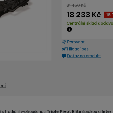
Původní cena
21 450
Kč
18 233
Kč
Sl
3 21
(
-15
Dostupnost
Centrální sklad dodava
Zboží je skladem u dod
Porovnat
Hlídací pes
Dotaz na produkt
ení
í s tradiční vyzkoušenou
Triple Pivot Elite
špičkou a
Inter