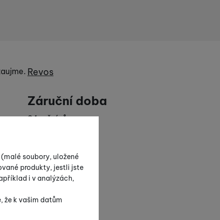
Výrobce
 zaujme.
Revos
Záruční doba
24 měsíců
Parametry
s (malé soubory, uložené
Barva
vané produkty, jestli jste
příklad i v analýzách,
Převládající barva výrobku.
Bílá
e, že k vašim datům