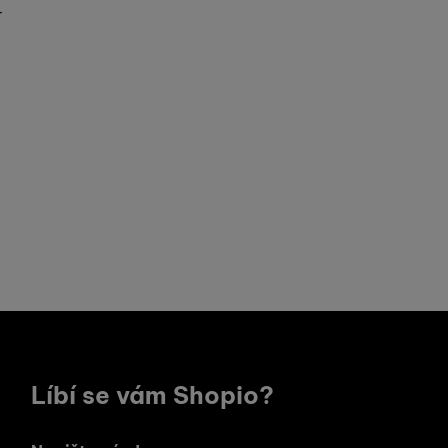
dné obsahy nebo reklamy
-
Líbí se vám Shopio?