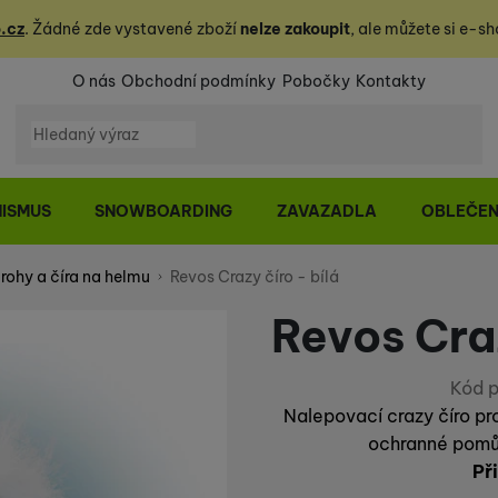
.cz
. Žádné zde vystavené zboží
nelze zakoupit
, ale můžete
si
e-sh
O nás
Obchodní podmínky
Pobočky
Kontakty
Vyhledávání
NISMUS
SNOWBOARDING
ZAVAZADLA
OBLEČEN
 rohy a číra na helmu
Revos Crazy číro - bílá
Revos Craz
Kód p
Nalepovací crazy číro pro
ochranné pomů
Př