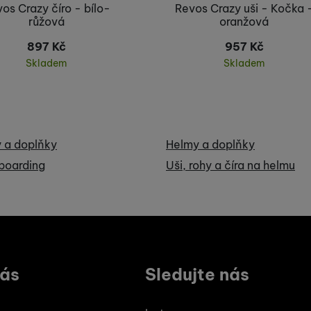
užíváme my nebo naši partneři, abychom vám mohli zobrazit vho
os Crazy číro - bílo-
Revos Crazy uši - Kočka 
tak na stránkách třetích stran.
růžová
oranžová
897
Kč
957
Kč
Skladem
Skladem
Koupit
Koupit
 a doplňky
Helmy a doplňky
boarding
Uši, rohy a číra na helmu
vás
Sledujte nás