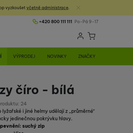
Zavřít
op vyzkoušet
včetně administrace
.
+420 800 111 111
Po-Pá 9-17
Telefonní číslo
Uživatelská sek
Košík
Přihlásit se
Í
VÝPRODEJ
NOVINKY
ZNAČKY
y číro - bílá
roduktu:
24
 lyžařské i jiné helmy udělají z „průměrné“
cky jedinečnou pokrývku hlavy.
ipevnění: suchý zip