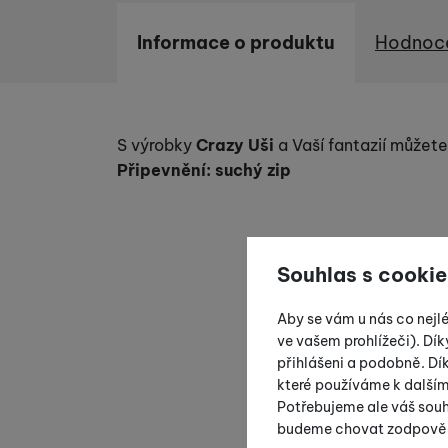
Informace o produktu
Hodnoc
Informace o produktu
S výrobky
Crazy Uši
a Vaší fantazií můžete 
Připevnění: suchý zip
Souhlas s cookie
Aby se vám u nás co nejl
ve vašem prohlížeči). Dík
přihlášeni a podobně. D
které používáme k další
Potřebujeme ale váš souh
budeme chovat zodpově