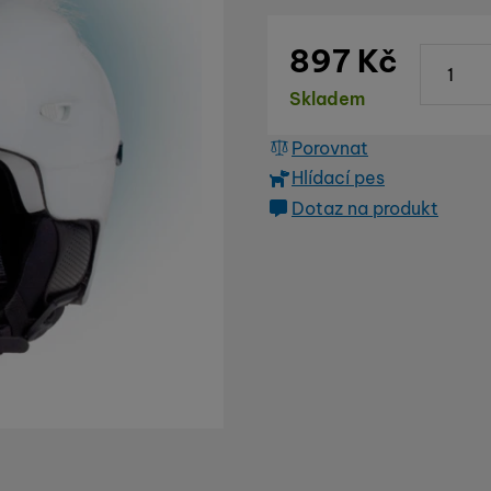
ks
897
Kč
Dostupnost
Skladem
Porovnat
Hlídací pes
Dotaz na produkt