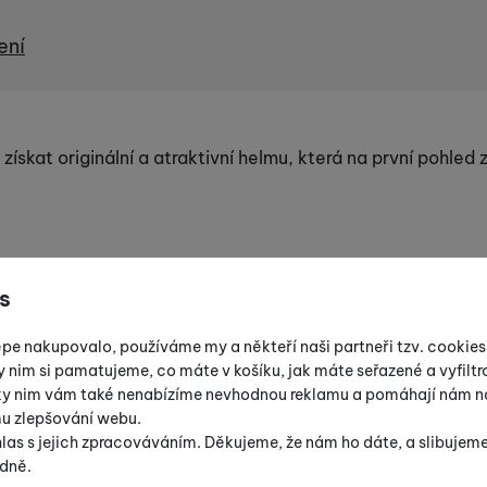
ení
získat originální a atraktivní helmu, která na první pohled
s
épe nakupovalo, používáme my a někteří naši partneři tzv. cookie
y nim si pamatujeme, co máte v košíku, jak máte seřazené a vyfiltro
íky nim vám také nenabízíme nevhodnou reklamu a pomáhají nám na
mu zlepšování webu.
las s jejich zpracováváním. Děkujeme, že nám ho dáte, a slibujem
dně.