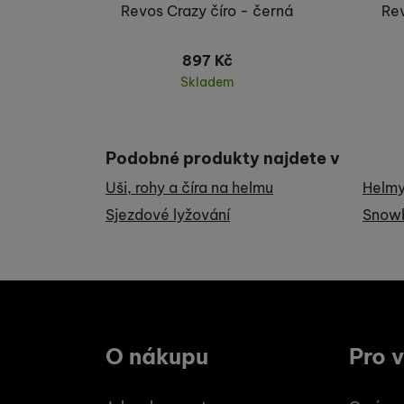
Marketingové cookies po
Revos Crazy číro - černá
Rev
jak na našich stránkách, 
897
Kč
Skladem
Koupit
Podobné produkty najdete v
Uši, rohy a číra na helmu
Helmy
Sjezdové lyžování
Snow
O nákupu
Pro 