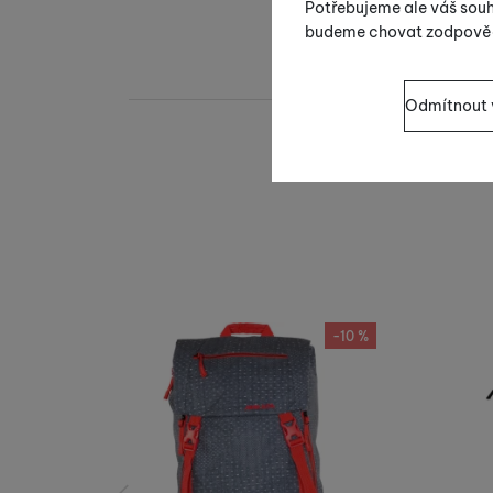
Potřebujeme ale váš souh
budeme chovat zodpově
Nastavení souhla
Odmítnout 
Technické
Technické
-
bez těchto 
VŽDY AKTIVNÍ
Technické cookies umožň
Preferenční a ro
Preferenční a rozšířené
pomocí chatu
.
Povoleno
Díky těmto cookies vám 
-10 %
Analytické
Analytické
-
abychom věd
nastavení, mohou vám po
Povoleno
Tyto cookies nám umožňu
Marketingové
Marketingové
-
abychom
návštěv a zdroje návště
Povoleno
souhrnně a anonymně, tak