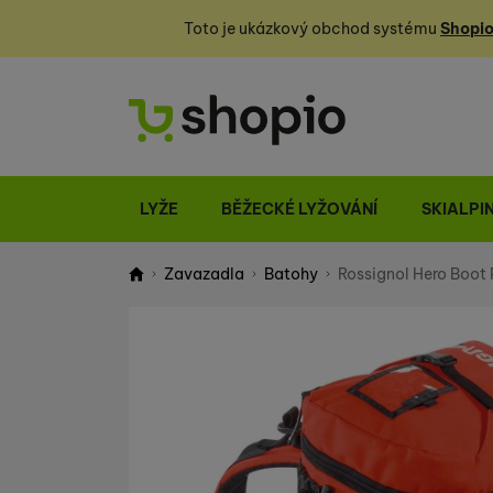
Toto je ukázkový obchod systému
Shopio
LYŽE
BĚŽECKÉ LYŽOVÁNÍ
SKIALPI
Zavazadla
Batohy
Rossignol Hero Boot 
Shopio demo
Fotografie