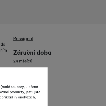
Výrobce
Rossignol
 do
aním
Záruční doba
24 měsíců
Parametry
Barva
s (malé soubory, uložené
vané produkty, jestli jste
Převládající barva výrobku.
Červená
příklad i v analýzách,
Sezóna