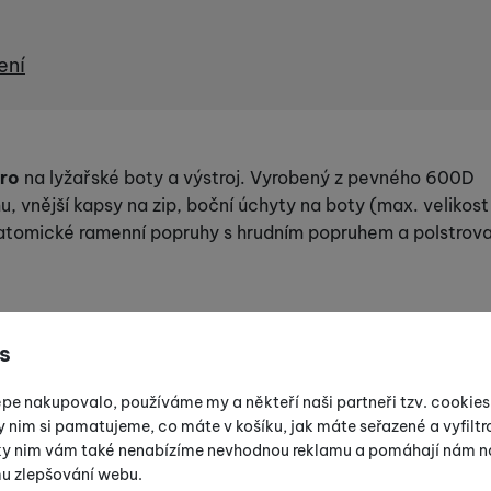
ení
Pro
na lyžařské boty a výstroj. Vyrobený z pevného 600D
u, vnější kapsy na zip, boční úchyty na boty (max. velikost
atomické ramenní popruhy s hrudním popruhem a polstrov
s
épe nakupovalo, používáme my a někteří naši partneři tzv. cookie
y nim si pamatujeme, co máte v košíku, jak máte seřazené a vyfiltro
íky nim vám také nenabízíme nevhodnou reklamu a pomáhají nám na
mu zlepšování webu.