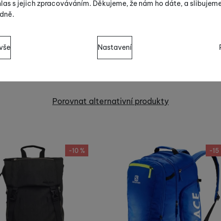
las s jejich zpracováváním. Děkujeme, že nám ho dáte, a slibujem
dně.
sů s kategoriemi cookies
vše
Nastavení
cookies náš web nebude fungovat
.
Alternativní zboží
ují váš průchod nákupním košíkem, porovnávání produktů a další 
zšířené funkce
 funkce
-
abyste nemuseli vše nastavovat znovu a abyste se s námi 
Porovnat alternativní produkty
práci s naším webem dokážeme ještě zpříjemnit. Dokážeme si za
-10 %
-15
ěli, jak se na webu chováte, a mohli náš web dále zlepšovat
.
moci s vyplňováním formulářů, umožní nám zobrazit služby jako j
jí měření výkonu našeho webu i našich reklamních kampaní. Jeji
 vás neobtěžovali nevhodnou reklamou
.
v našich internetových stránek. Data získaná pomocí těchto cook
že nejsme schopni identifikovat konkrétní uživatele našeho webu.