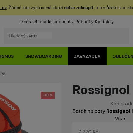
.cz
. Žádné zde vystavené zboží
nelze zakoupit
, ale můžete
si
e-sh
O nás
Obchodní podmínky
Pobočky
Kontakty
Vyhledávání
NISMUS
SNOWBOARDING
ZAVAZADLA
OBLEČEN
Pro
Rossignol
-10 %
Kód produ
Batoh na boty
Rossignol 
Více
Původní cena
7 770
Kč