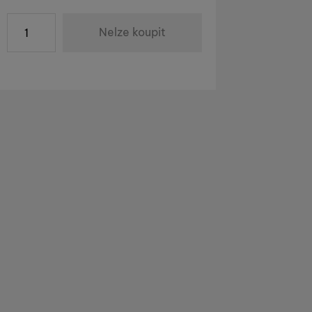
va
č
)
Nelze koupit
 u dodavatele. Datum dodání není známé.