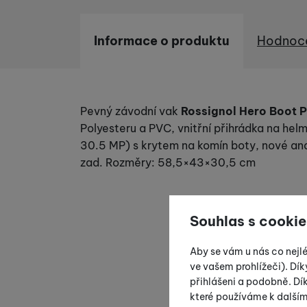
Informace o produktu
Hodnoc
Informace o produktu
Pevný závodní vak
Rossignol Hero Boot 
Polyesteru a PVC, vnitřní přihrádka na helm
30.5 MP) s krytem na komín boty, nové an
zad. Rozměry: 58,5×43×30,5 cm
Souhlas s cookie
Aby se vám u nás co nejl
ve vašem prohlížeči). Dík
přihlášeni a podobně. D
které používáme k další