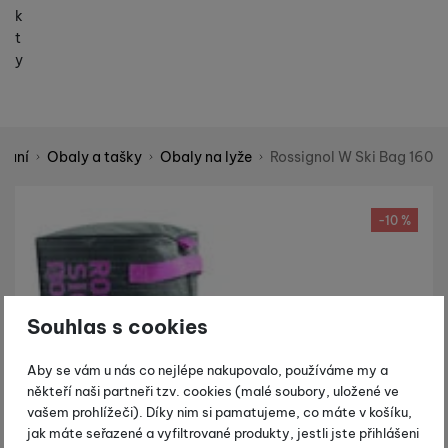
k
t
y
ování
Obaly a tašky
Obaly na lyže
Rossignol W Ski Bag 160
Shopio demo
Fotografie
-10 %
Souhlas s cookies
Aby se vám u nás co nejlépe nakupovalo, používáme my a
někteří naši partneři tzv. cookies (malé soubory, uložené ve
vašem prohlížeči). Díky nim si pamatujeme, co máte v košíku,
jak máte seřazené a vyfiltrované produkty, jestli jste přihlášeni