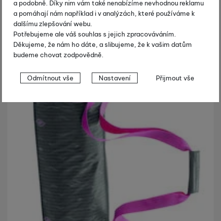
a podobně. Díky nim vám také nenabízíme nevhodnou reklamu
a pomáhají nám například i v analýzách, které používáme k
dalšímu zlepšování webu.
Potřebujeme ale váš souhlas s jejich zpracováváním.
Děkujeme, že nám ho dáte, a slibujeme, že k vašim datům
budeme chovat zodpovědně.
Nastavení souhlasů s kategoriemi
Odmítnout vše
Nastavení
Přijmout vše
cookies
Technické
Technické
-
bez těchto cookies náš web nebude fungovat
.
VŽDY AKTIVNÍ
Technické cookies umožňují váš průchod nákupním košíkem,
Preferenční a rozšířené funkce
Preferenční a rozšířené funkce
-
abyste nemuseli vše
porovnávání produktů a další nezbytné funkce.
nastavovat znovu a abyste se s námi mohli spojit např. pomocí
chatu
.
Povoleno
Díky těmto cookies vám práci s naším webem dokážeme ještě
Analytické
-
abychom věděli, jak se na webu chováte, a mohli