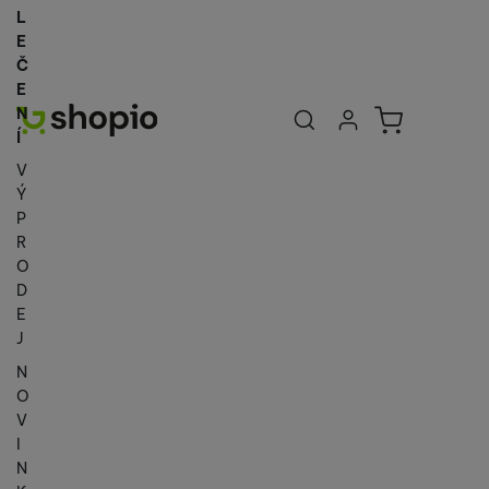
L
E
Č
E
Uživatelská se
Košík
N
Přihlásit se
Í
V
Ý
P
R
O
D
E
J
N
O
V
I
N