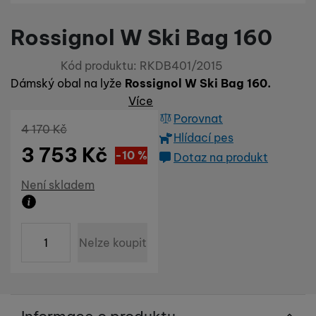
Rossignol W Ski Bag 160
Kód produktu:
RKDB401/2015
Dámský obal na lyže
Rossignol W Ski Bag 160.
Více
Porovnat
Původní cena
4 170
Kč
Hlídací pes
3 753
Kč
Sleva
417
(
-10
%
Kč
)
Dotaz na produkt
Dostupnost
Není skladem
Zboží není skladem ani u dodavatele. Datum dodání n
ks
Nelze koupit