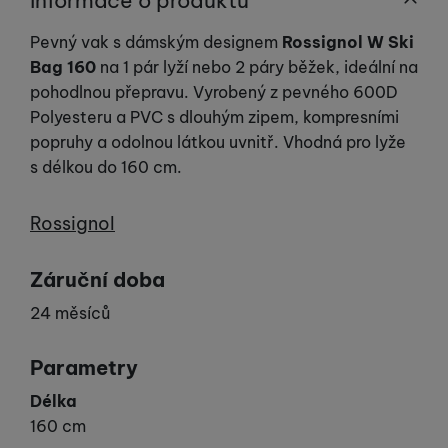
Informace o produktu
Pevný vak s dámským designem
Rossignol W Ski
Bag 160
na 1 pár lyží nebo 2 páry běžek, ideální na
pohodlnou přepravu. Vyrobený z pevného 600D
Polyesteru a PVC s dlouhým zipem, kompresními
popruhy a odolnou látkou uvnitř. Vhodná pro lyže
s délkou do 160 cm.
Výrobce
Rossignol
Záruční doba
24 měsíců
Parametry
Délka
160 cm