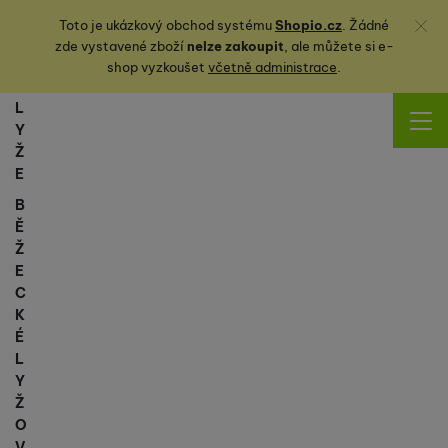
Zavřít
Toto je ukázkový obchod systému
Shopio.cz
. Žádné
zde vystavené zboží
nelze zakoupit
, ale můžete
si
e-
shop vyzkoušet
včetně administrace
.
L
Y
Ž
E
B
Ě
Ž
E
C
K
É
L
Y
Ž
O
V