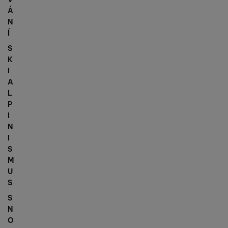
Á
N
Í
S
K
I
A
L
P
I
N
I
S
M
U
S
S
N
O