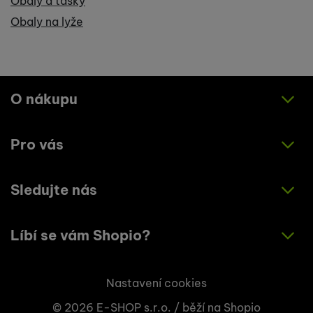
Obaly a tašky
Obaly na lyže
O nákupu
Pro vás
Jak nakupovat
Obchodní podmínky
Sledujte nás
O nás
Zásady ochrany osobních údajů
Články
Líbí se vám Shopio?
Instagram
Kontakty
Facebook
Napište nám!
Nastavení cookies
© 2026 E-SHOP s.r.o. /
běží na
Shopio
+420 773 033 003