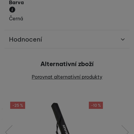
Barva
Převládající barva výrobku.
Černá
Hodnocení
Pro vkládání recenzí je nutné se přihlásit.
Alternativní zboží
Recenze
Porovnat alternativní produkty
Nebyla přidána žádná recenze.
-25 %
-10 %