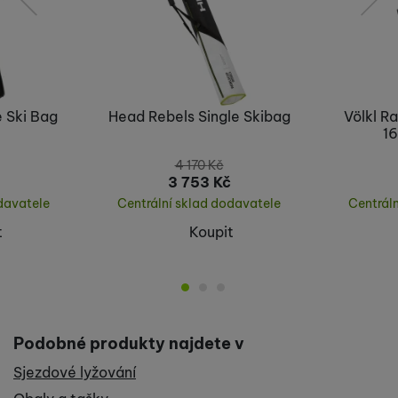
předchozí
následující
e Ski Bag
Head Rebels Single Skibag
Völkl R
1
4 170
Kč
3 753
Kč
davatele
Centrální sklad dodavatele
Centrál
t
Koupit
Podobné produkty najdete v
Sjezdové lyžování