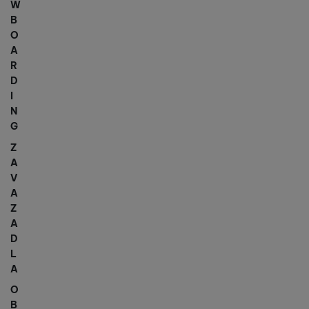
W
B
O
A
R
D
I
N
G
Z
A
V
A
Z
A
D
L
A
O
B