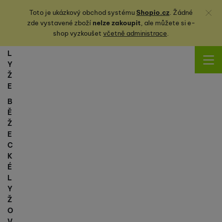
Zavřít
Toto je ukázkový obchod systému
Shopio.cz
. Žádné
zde vystavené zboží
nelze zakoupit
, ale můžete
si
e-
shop vyzkoušet
včetně administrace
.
L
Y
Ž
E
B
Ě
Ž
E
C
K
É
L
Y
Ž
O
V