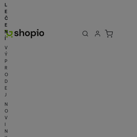
L
E
Č
E
Uživatelská se
Košík
N
Přihlásit se
Í
V
Ý
P
R
O
D
E
J
N
O
V
I
N