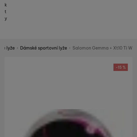
k
t
y
ké lyže
Dámské sportovní lyže
Salomon Gemma + Xt10 Ti W
Shopio demo
Fotografie
-15 %