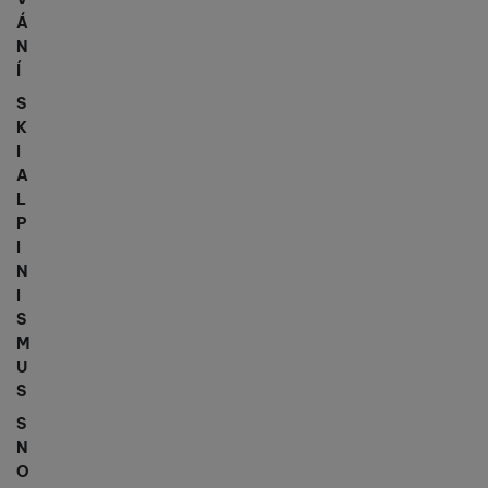
Á
N
Í
S
K
I
A
L
P
I
N
I
S
M
U
S
S
N
O