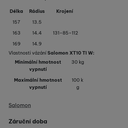
Délka
Rádius
Krojení
157
13.5
163
14.4
131–85–112
169
14.9
Vlastnosti vázání
Salomon XT10 TI W:
Minimální hmotnost
30 kg
vypnutí
Maximální hmotnost
100 k
vypnutí
g
Výrobce
Salomon
Záruční doba