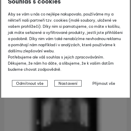
Souhlas s cookies
Aby se vám u nás co nejlépe nakupovalo, používáme my a
někteří naši partneři tzv. cookies (malé soubory, uložené ve
vašem prohlížeči). Díky nim si pamatujeme, co máte v košíku,
jak máte seřazené a vyfiltrované produkty, jestli jste přihlášeni
a podobně. Díky nim vám také nenabízíme nevhodnou reklamu
a pomáhají nám například i v analýzách, které používáme k
dalšímu zlepšování webu.
Potřebujeme ale váš souhlas s jejich zpracováváním.
Děkujeme, že nám ho dáte, a slibujeme, že k vašim datům
budeme chovat zodpovědně.
Nastavení souhlasů s kategoriemi
Odmítnout vše
Nastavení
Přijmout vše
cookies
Technické
Technické
-
bez těchto cookies náš web nebude fungovat
.
VŽDY AKTIVNÍ
Technické cookies umožňují váš průchod nákupním košíkem,
Preferenční a rozšířené funkce
Preferenční a rozšířené funkce
-
abyste nemuseli vše
porovnávání produktů a další nezbytné funkce.