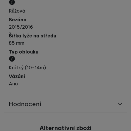
Převládající barva výrobku.
Růžová
Sezóna
2015/2016
Šířka lyže na středu
85 mm
Typ oblouku
Přibližná velikost poloměru oblouku.
Krátký (10-14m)
Vázání
Ano
Hodnocení
Pro vkládání recenzí je nutné se přihlásit.
Alternativní zboží