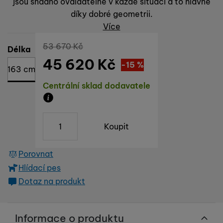
jsou snadno ovaldatelné v každé situaci a to hlavně
díky dobré geometrii.
Více
Původní cena
53 670
Kč
Vyberte variantu
Délka
45 620
Kč
Sleva
8 050
(
-15
%
)
Kč
163 cm
Dostupnost
Centrální sklad dodavatele
Zboží je skladem u dodavatele, doba dodání n
ks
Koupit
Porovnat
Hlídací pes
Dotaz na produkt
Informace o produktu