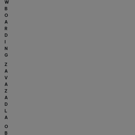
W
B
O
A
R
D
I
N
G
Z
A
V
A
Z
A
D
L
A
O
B