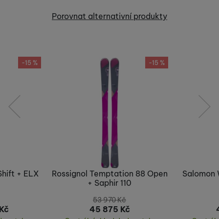
Recenze
Porovnat alternativní produkty
Nebyla přidána žádná recenze.
-15 %
-15 %
předchozí
následující
Shift + ELX
Rossignol Temptation 88 Open
Salomon 
+ Saphir 110
53 970
Kč
Kč
45 875
Kč