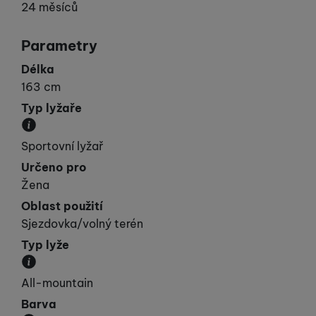
24 měsíců
Parametry
Délka
163 cm
Typ lyžaře
Udává vaší „výkonnost“.
Sportovní lyžař
Určeno pro
Žena
Oblast použití
Sjezdovka/volný terén
Typ lyže
Kategorie, do které lyže spadá svými vlastnostmi.
All-mountain
Barva