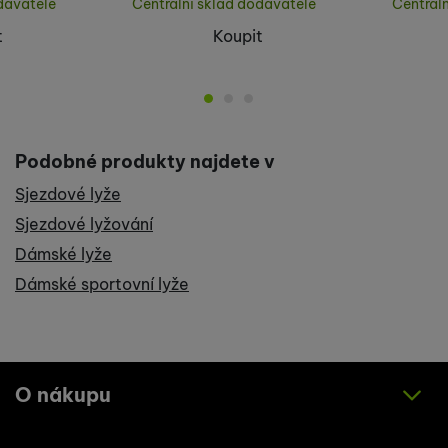
davatele
Centrální sklad dodavatele
Centrál
t
Koupit
Podobné produkty najdete v
Sjezdové lyže
Sjezdové lyžování
Dámské lyže
Dámské sportovní lyže
O nákupu