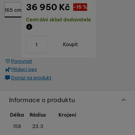
36 950
Kč
Sleva
6 520
(
-15
%
)
Kč
165 cm
Dostupnost
Centrální sklad dodavatele
Zboží je skladem u dodavatele, doba dodání n
ks
Koupit
Porovnat
Hlídací pes
Dotaz na produkt
Informace o produktu
Délka
Rádius
Krojení
158
23.3