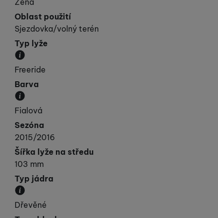
Žena
Oblast použití
Sjezdovka/volný terén
Typ lyže
Kategorie, do které lyže spadá svými vlastnostmi.
Freeride
Barva
Převládající barva výrobku.
Fialová
Sezóna
2015/2016
Šířka lyže na středu
103 mm
Typ jádra
Materiál, ze kterého je jádro lyže vyrobeno.
Dřevěné