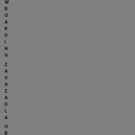
W
B
O
A
R
D
I
N
G
Z
A
V
A
Z
A
D
L
A
O
B