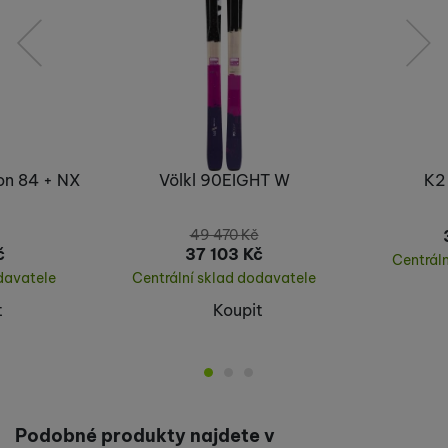
předchozí
následující
on 84 + NX
Völkl 90EIGHT W
K2
49 470
Kč
č
37 103
Kč
Centrál
davatele
Centrální sklad dodavatele
t
Koupit
Podobné produkty najdete v