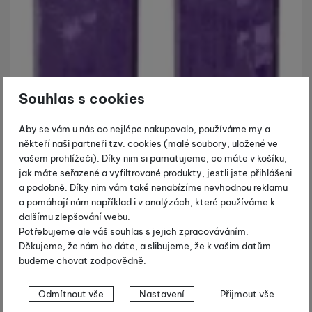
Souhlas s cookies
Aby se vám u nás co nejlépe nakupovalo, používáme my a
někteří naši partneři tzv. cookies (malé soubory, uložené ve
vašem prohlížeči). Díky nim si pamatujeme, co máte v košíku,
jak máte seřazené a vyfiltrované produkty, jestli jste přihlášeni
a podobně. Díky nim vám také nenabízíme nevhodnou reklamu
a pomáhají nám například i v analýzách, které používáme k
dalšímu zlepšování webu.
Potřebujeme ale váš souhlas s jejich zpracováváním.
Děkujeme, že nám ho dáte, a slibujeme, že k vašim datům
budeme chovat zodpovědně.
Nastavení souhlasů s kategoriemi
Odmítnout vše
Nastavení
Přijmout vše
cookies