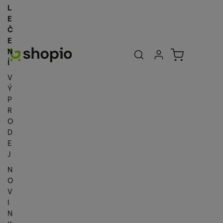
L
E
Č
E
Uživatelská se
Košík
N
Přihlásit se
Í
V
Ý
P
R
O
D
E
J
N
O
V
I
N