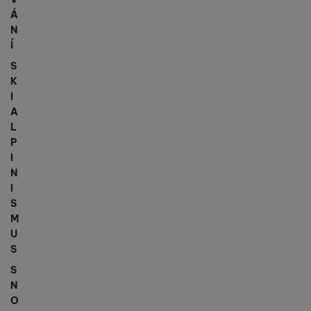
Á
N
Í
S
K
I
A
L
P
I
N
I
S
M
U
S
S
N
O