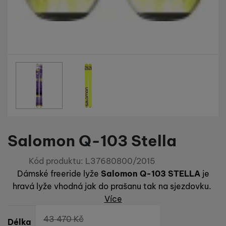
Fotografie
Salomon Q-103 Stella
Kód produktu:
L37680800/2015
Dámské freeride lyže
Salomon Q-103 STELLA
je
hravá lyže vhodná jak do prašanu tak na sjezdovku.
Více
Původní cena
43 470
Kč
Vyberte variantu
Délka