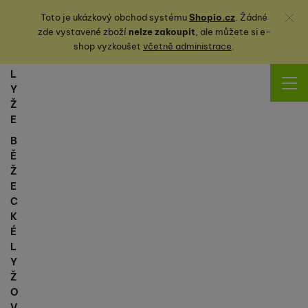
Zavřít
Toto je ukázkový obchod systému
Shopio.cz
. Žádné
zde vystavené zboží
nelze zakoupit
, ale můžete
si
e-
shop vyzkoušet
včetně administrace
.
L
Y
Ž
E
B
Ě
Ž
E
C
K
É
L
Y
Ž
O
V