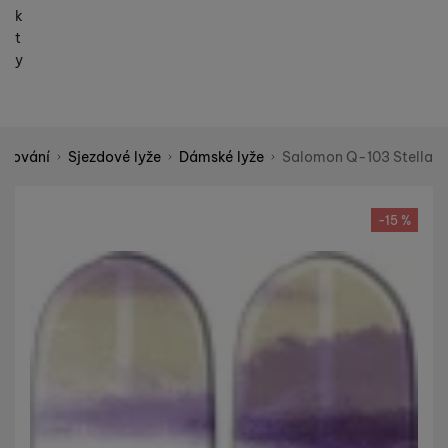
k
t
y
yžování
Sjezdové lyže
Dámské lyže
Salomon Q-103 Stella
Shopio demo
Fotografie
-15 %