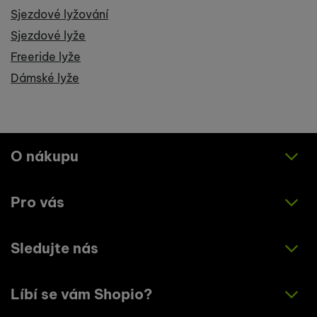
Sjezdové lyžování
Sjezdové lyže
Freeride lyže
Dámské lyže
O nákupu
Pro vás
Jak nakupovat
Obchodní podmínky
Sledujte nás
O nás
Zásady ochrany osobních údajů
Články
Líbí se vám Shopio?
Instagram
Kontakty