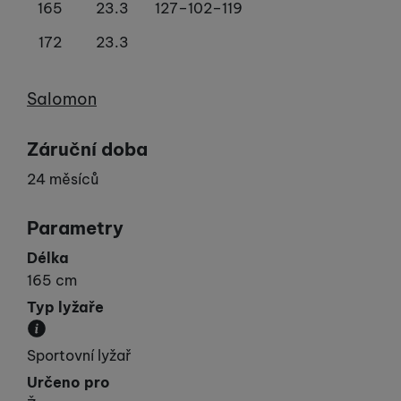
165
23.3
127–102–119
172
23.3
Výrobce
Salomon
Záruční doba
24 měsíců
Parametry
Délka
165 cm
Typ lyžaře
Udává vaší „výkonnost“.
Sportovní lyžař
Určeno pro