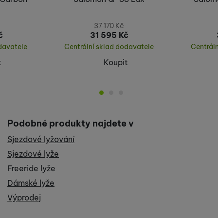
37 170
Kč
č
31 595
Kč
davatele
Centrální sklad dodavatele
Centrál
t
Koupit
Podobné produkty najdete v
Sjezdové lyžování
Sjezdové lyže
Freeride lyže
Dámské lyže
Výprodej