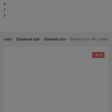
k
t
y
yžování
Sjezdové lyže
Dámské lyže
Salomon Q-96 Lumen
Shopio demo
Fotografie
-20 %