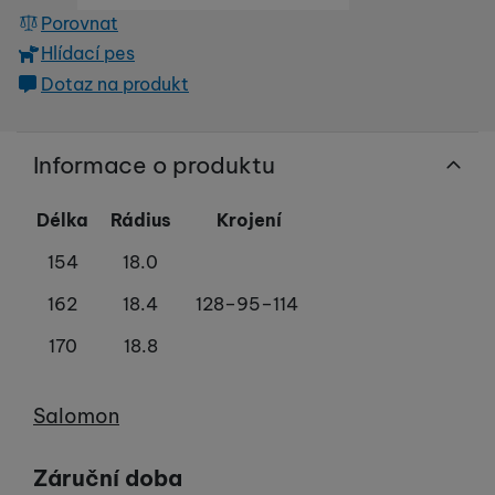
Porovnat
Hlídací pes
Dotaz na produkt
Informace o produktu
Délka
Rádius
Krojení
154
18.0
162
18.4
128–95–114
170
18.8
Výrobce
Salomon
Záruční doba