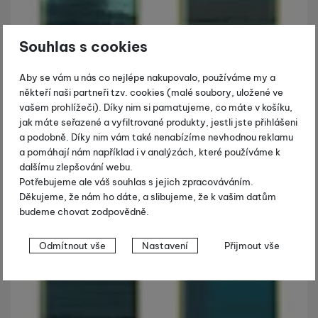
Souhlas s cookies
Aby se vám u nás co nejlépe nakupovalo, používáme my a
někteří naši partneři tzv. cookies (malé soubory, uložené ve
vašem prohlížeči). Díky nim si pamatujeme, co máte v košíku,
jak máte seřazené a vyfiltrované produkty, jestli jste přihlášeni
a podobně. Díky nim vám také nenabízíme nevhodnou reklamu
a pomáhají nám například i v analýzách, které používáme k
dalšímu zlepšování webu.
Potřebujeme ale váš souhlas s jejich zpracováváním.
Děkujeme, že nám ho dáte, a slibujeme, že k vašim datům
budeme chovat zodpovědně.
Nastavení souhlasů s kategoriemi
Odmítnout vše
Nastavení
Přijmout vše
cookies
Technické
Technické
-
bez těchto cookies náš web nebude fungovat
.
VŽDY AKTIVNÍ