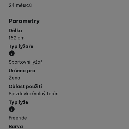
24 měsíců
Parametry
Délka
162 cm
Typ lyžaře
Udává vaší „výkonnost“.
Sportovní lyžař
Určeno pro
Žena
Oblast použití
Sjezdovka/volný terén
Typ lyže
Kategorie, do které lyže spadá svými vlastnostmi.
Freeride
Barva