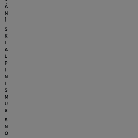
Á
N
Í
S
K
I
A
L
P
I
N
I
S
M
U
S
S
N
O