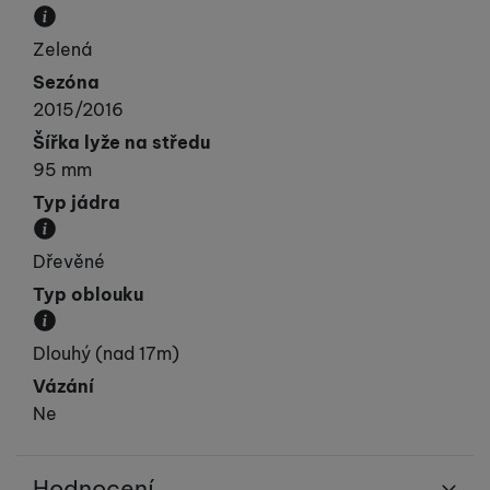
Převládající barva výrobku.
Zelená
Sezóna
2015/2016
Šířka lyže na středu
95 mm
Typ jádra
Materiál, ze kterého je jádro lyže vyrobeno.
Dřevěné
Typ oblouku
Přibližná velikost poloměru oblouku.
Dlouhý (nad 17m)
Vázání
Ne
Hodnocení