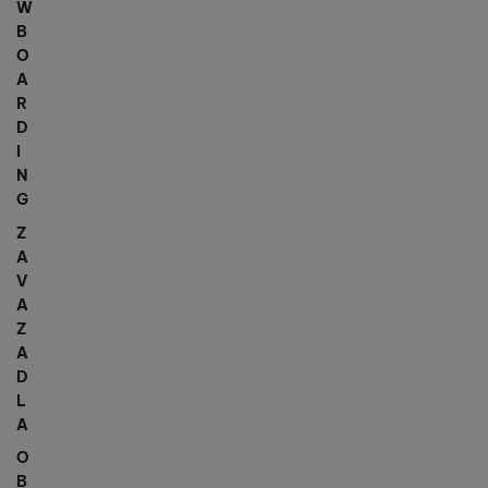
W
B
O
A
R
D
I
N
G
Z
A
V
A
Z
A
D
L
A
O
B