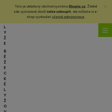
Zavřít
Toto je ukázkový obchod systému
Shopio.cz
. Žádné
zde vystavené zboží
nelze zakoupit
, ale můžete
si
e-
shop vyzkoušet
včetně administrace
.
L
Y
Ž
E
B
Ě
Ž
E
C
K
É
L
Y
Ž
O
V