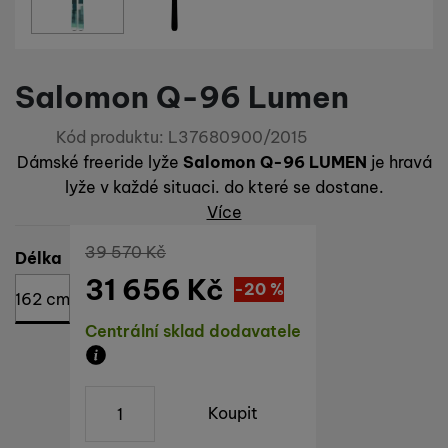
Salomon Q-96 Lumen
Kód produktu:
L37680900/2015
Dámské freeride lyže
Salomon Q-96 LUMEN
je hravá
lyže v každé situaci. do které se dostane.
Více
Původní cena
39 570
Kč
Vyberte variantu
Délka
31 656
Kč
Sleva
7 914
(
-20
%
Kč
)
162 cm
Dostupnost
Centrální sklad dodavatele
Zboží je skladem u dodavatele, doba dodání n
ks
Koupit