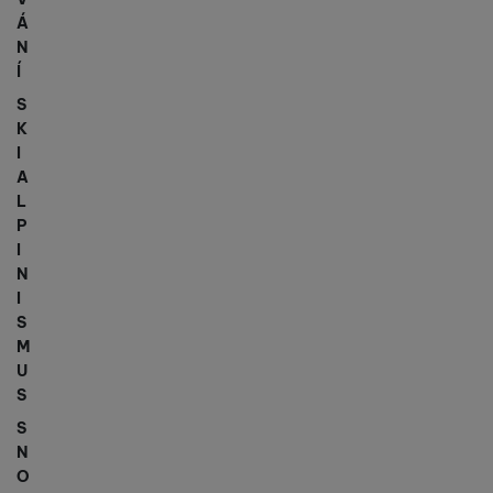
Á
N
Í
S
K
I
A
L
P
I
N
I
S
M
U
S
S
N
O