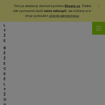
Zavřít
Toto je ukázkový obchod systému
Shopio.cz
. Žádné
zde vystavené zboží
nelze zakoupit
, ale můžete
si
e-
shop vyzkoušet
včetně administrace
.
L
Y
Ž
E
B
Ě
Ž
E
C
K
É
L
Y
Ž
O
V