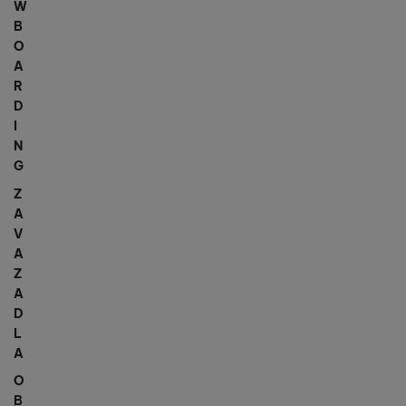
W
B
O
A
R
D
I
N
G
Z
A
V
A
Z
A
D
L
A
O
B