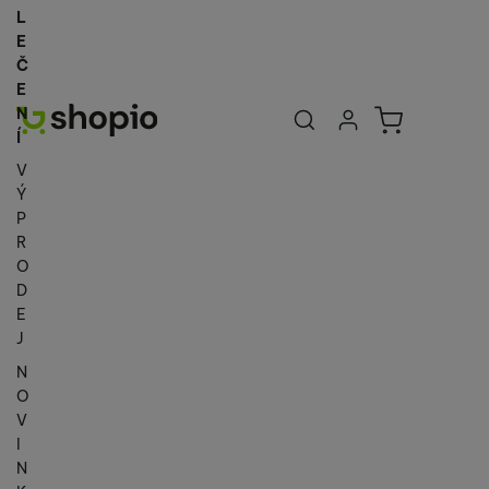
L
E
Č
E
Uživatelská se
Košík
N
Přihlásit se
Í
V
Ý
P
R
O
D
E
J
N
O
V
I
N