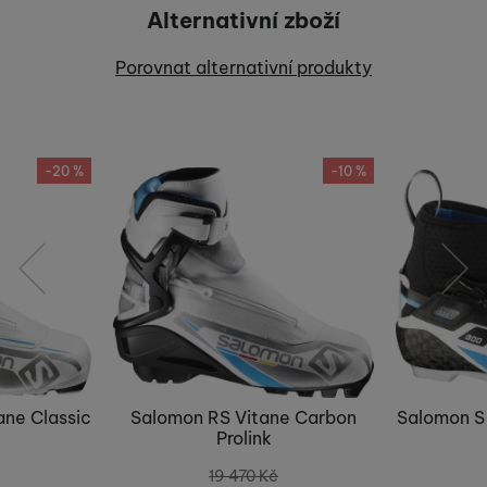
Alternativní zboží
Recenze
Porovnat alternativní produkty
Nebyla přidána žádná recenze.
-20 %
-10 %
předchozí
následující
ne Classic
Salomon RS Vitane Carbon
Salomon S-
Prolink
19 470
Kč