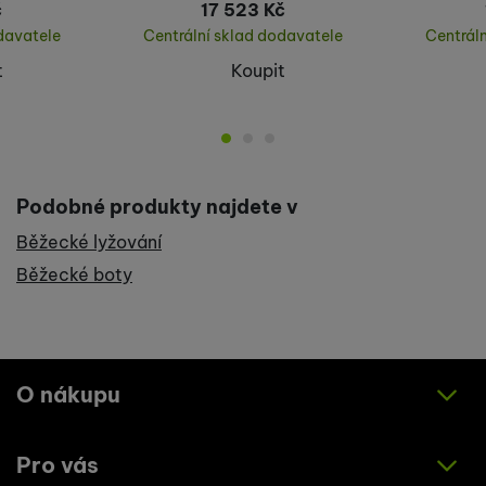
č
17 523
Kč
davatele
Centrální sklad dodavatele
Centrál
t
Koupit
Podobné produkty najdete v
Běžecké lyžování
Běžecké boty
O nákupu
Pro vás
Jak nakupovat