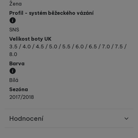
Žena
Profil - systém běžeckého vázání
Profil určuje kompatibilitu vázání a boty. Vyráběn
SNS
Velikost boty UK
3.5 / 4.0 / 4.5 / 5.0 / 5.5 / 6.0 / 6.5 / 7.0 / 7.5 /
8.0
Barva
Převládající barva výrobku.
Bílá
Sezóna
2017/2018
Hodnocení
Pro vkládání recenzí je nutné se přihlásit.