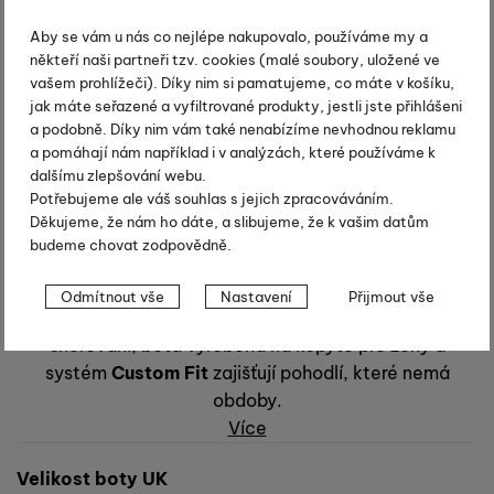
Aby se vám u nás co nejlépe nakupovalo, používáme my a
někteří naši partneři tzv. cookies (malé soubory, uložené ve
vašem prohlížeči). Díky nim si pamatujeme, co máte v košíku,
jak máte seřazené a vyfiltrované produkty, jestli jste přihlášeni
a podobně. Díky nim vám také nenabízíme nevhodnou reklamu
a pomáhají nám například i v analýzách, které používáme k
dalšímu zlepšování webu.
Salomon RS Vitane Carbon
Potřebujeme ale váš souhlas s jejich zpracováváním.
Děkujeme, že nám ho dáte, a slibujeme, že k vašim datům
Kód produktu:
L39131600/2017
budeme chovat zodpovědně.
Dámské běžecké boty
Salomon RS Vitane Carbon
je
Nastavení souhlasů s kategoriemi
vysoce funkční bruslařská bota pro ženy, lehká a
Odmítnout vše
Nastavení
Přijmout vše
cookies
s výborným přenosem energie. Systém odděleného
šněrování, bota vyrobená na kopytě pro ženy a
Technické
Technické
-
bez těchto cookies náš web nebude fungovat
.
systém
Custom Fit
zajišťují pohodlí, které nemá
VŽDY AKTIVNÍ
obdoby.
Více
Technické cookies umožňují váš průchod nákupním košíkem,
Preferenční a rozšířené funkce
Preferenční a rozšířené funkce
-
abyste nemuseli vše
porovnávání produktů a další nezbytné funkce.
Vyberte variantu
Velikost boty UK
nastavovat znovu a abyste se s námi mohli spojit např. pomocí