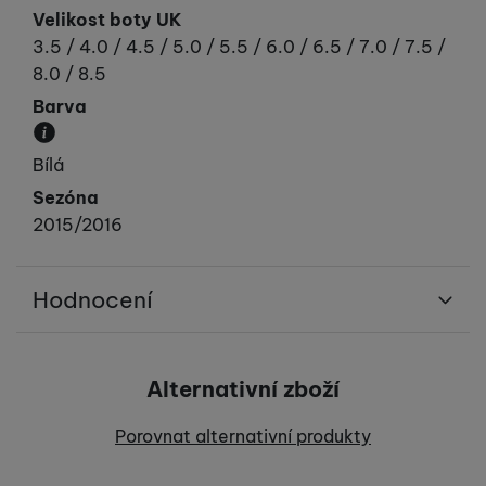
Velikost boty UK
3.5 / 4.0 / 4.5 / 5.0 / 5.5 / 6.0 / 6.5 / 7.0 / 7.5 /
8.0 / 8.5
Barva
Převládající barva výrobku.
Bílá
Sezóna
2015/2016
Hodnocení
Pro vkládání recenzí je nutné se přihlásit.
Alternativní zboží
Recenze
Porovnat alternativní produkty
Nebyla přidána žádná recenze.