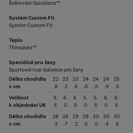
Šněrování Quicklace™
Systém Custom Fit
Systém Custom Fit
Teplo
Thinsulate™
Speciálně pro ženy
Sportovní tvar Salomon pro ženy
Délka chodidla
22
23
23
24
24
24
25
25
v cm
.8
.2
.6
.0
.5
.9
.3
.8
Velikost
3.
4.
4.
5.
5.
6.
6.
7.
k objednání UK
5
0
5
0
5
0
5
0
Délka chodidla
28
28
29
29
30
30
30
31
v cm
.3
.7
.2
.6
.0
.4
.8
.3