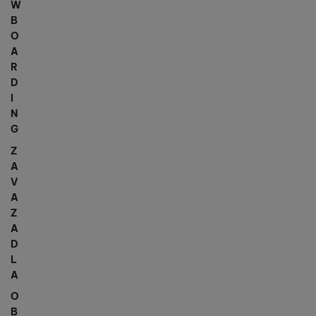
W
B
O
A
R
D
I
N
G
Z
A
V
A
Z
A
D
L
A
O
B