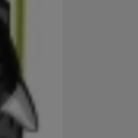
užíváme my nebo naši partneři, abychom vám mohli zobrazit vho
tak na stránkách třetích stran.