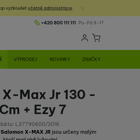
Zavřít
op vyzkoušet
včetně administrace
.
+420 800 111 111
Po-Pá 9-17
Telefonní číslo
Uživatelská sek
Košík
Přihlásit se
Í
VÝPRODEJ
NOVINKY
ZNAČKY
X-Max Jr 130 -
 Cm + Ezy 7
duktu:
L37790600/2016
e
Salomon X-MAX JR
jsou určeny malým
 kteří mají rádi lyžování.