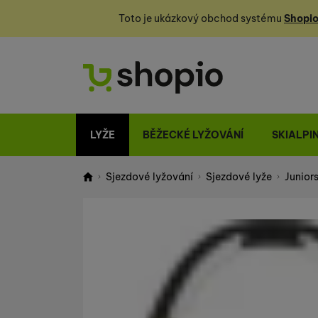
Toto je ukázkový obchod systému
Shopio
LYŽE
BĚŽECKÉ LYŽOVÁNÍ
SKIALPI
Sjezdové lyžování
Sjezdové lyže
Juniors
Shopio demo
Fotografie