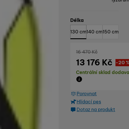
Vyberte variantu
Délka
130 cm
140 cm
150 cm
Původní cena
16 470
Kč
13 176
Kč
Sle
3 29
(
-20
Dostupnost
Centrální sklad dodava
Zboží je skladem u dod
Porovnat
Hlídací pes
Dotaz na produkt