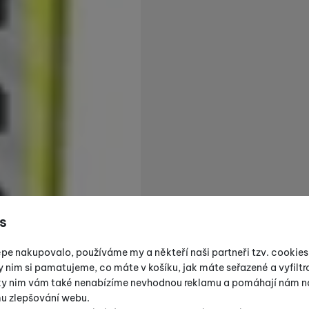
s
épe nakupovalo, používáme my a někteří naši partneři tzv. cookie
y nim si pamatujeme, co máte v košíku, jak máte seřazené a vyfiltro
íky nim vám také nenabízíme nevhodnou reklamu a pomáhají nám na
mu zlepšování webu.