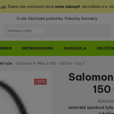
.cz
. Žádné zde vystavené zboží
nelze zakoupit
, ale můžete
si
e-sh
O nás
Obchodní podmínky
Pobočky
Kontakty
Vyhledávání
NISMUS
SNOWBOARDING
ZAVAZADLA
OBLEČEN
ké lyže
Salomon X-Max Jr 130 - 150 Cm + Ezy 7
Salomon 
-20 %
150
Kód pro
Juniorské sjezdové lyž
lyžařům,