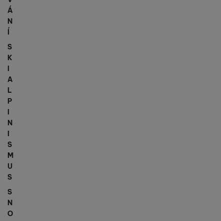
Á
N
Í
S
K
I
A
L
P
I
N
I
S
M
U
S
S
N
O