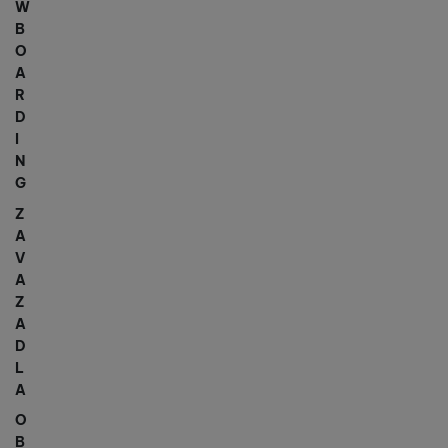
W
B
O
A
R
D
I
N
G
Z
A
V
A
Z
A
D
L
A
O
B