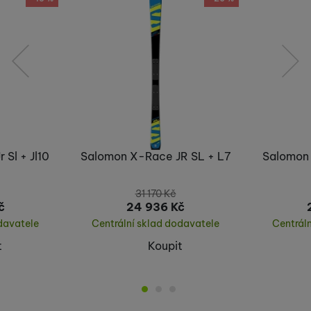
předchozí
následující
Sl + Jl10
Salomon X-Race JR SL + L7
Salomon 
31 170
Kč
č
24 936
Kč
davatele
Centrální sklad dodavatele
Centrál
t
Koupit