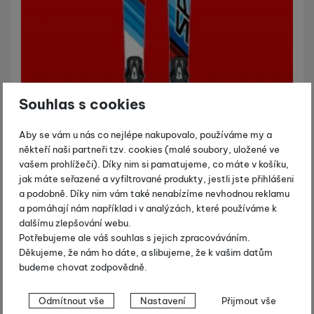
Souhlas s cookies
Aby se vám u nás co nejlépe nakupovalo, používáme my a
někteří naši partneři tzv. cookies (malé soubory, uložené ve
vašem prohlížeči). Díky nim si pamatujeme, co máte v košíku,
jak máte seřazené a vyfiltrované produkty, jestli jste přihlášeni
a podobně. Díky nim vám také nenabízíme nevhodnou reklamu
a pomáhají nám například i v analýzách, které používáme k
dalšímu zlepšování webu.
Potřebujeme ale váš souhlas s jejich zpracováváním.
Děkujeme, že nám ho dáte, a slibujeme, že k vašim datům
budeme chovat zodpovědně.
Nastavení souhlasů s kategoriemi
Odmítnout vše
Nastavení
Přijmout vše
cookies