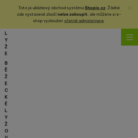
Zavřít
Toto je ukázkový obchod systému
Shopio.cz
. Žádné
zde vystavené zboží
nelze zakoupit
, ale můžete
si
e-
shop vyzkoušet
včetně administrace
.
L
Y
Ž
E
B
Ě
Ž
E
C
K
É
L
Y
Ž
O
V