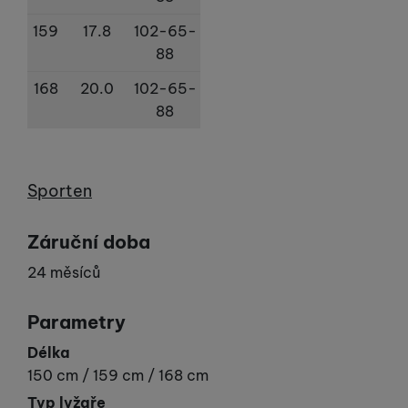
159
17.8
102-65-
88
168
20.0
102-65-
88
Výrobce
Sporten
Záruční doba
24 měsíců
Parametry
Délka
150 cm / 159 cm / 168 cm
Typ lyžaře