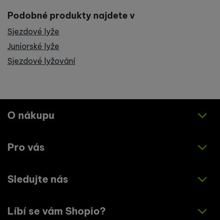
Podobné produkty najdete v
Sjezdové lyže
Juniorské lyže
Sjezdové lyžování
O nákupu
Pro vás
Jak nakupovat
Obchodní podmínky
Sledujte nás
O nás
Zásady ochrany osobních údajů
Články
Líbí se vám Shopio?
Instagram
Kontakty