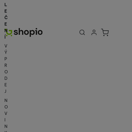
L
E
Č
E
Uživatelská se
Košík
N
Přihlásit se
Í
V
Ý
P
R
O
D
E
J
N
O
V
I
N