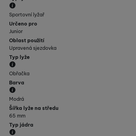
Udává vaší „výkonnost“.
Sportovní lyžař
Určeno pro
Junior
Oblast použití
Upravená sjezdovka
Typ lyže
Kategorie, do které lyže spadá svými vlastnostmi.
Obřačka
Barva
Převládající barva výrobku.
Modrá
Šířka lyže na středu
65 mm
Typ jádra