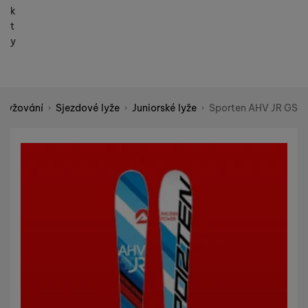
k
t
y
 lyžování
Sjezdové lyže
Juniorské lyže
Sporten AHV JR GS
Shopio demo
Fotografie