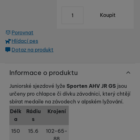
anonymně, takže nejsme schopni identifikovat konkrétní
Zboží je skladem u dodavatele,
uživatele našeho webu.
ks
Marketingové cookies používáme my nebo naši partneři,
Koupit
abychom vám mohli zobrazit vhodné obsahy nebo reklamy jak
na našich stránkách, tak na stránkách třetích stran.
Porovnat
Hlídací pes
Dotaz na produkt
Informace o produktu
Juniorské sjezdové lyže
Sporten AHV JR GS
jsou
určeny pro chlapce či dívku závodnici, který chtějí
sbírat medaile na závodech v alpském lyžování.
Délk
Rádiu
Krojení
a
s
150
15.6
102-65-
88