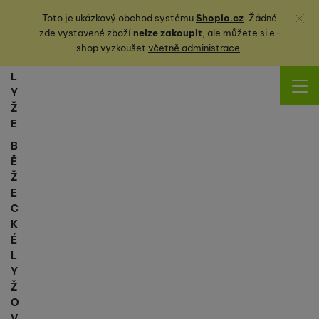
Zavřít
Toto je ukázkový obchod systému
Shopio.cz
. Žádné
zde vystavené zboží
nelze zakoupit
, ale můžete
si
e-
shop vyzkoušet
včetně administrace
.
L
Y
Ž
E
B
Ě
Ž
E
C
K
É
L
Y
Ž
O
V