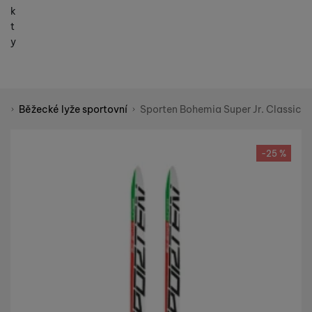
k
t
y
že
Běžecké lyže sportovní
Sporten Bohemia Super Jr. Classic
Shopio demo
Fotografie
-25 %