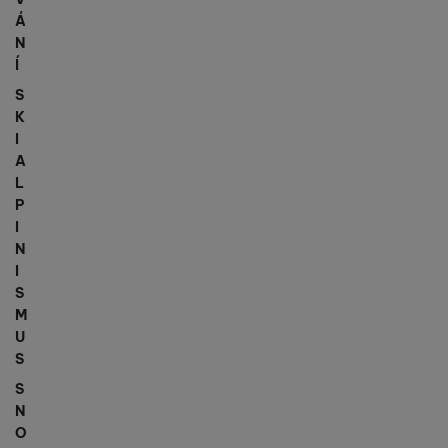
Á
N
Í
S
K
I
A
L
P
I
N
I
S
M
U
S
S
N
O