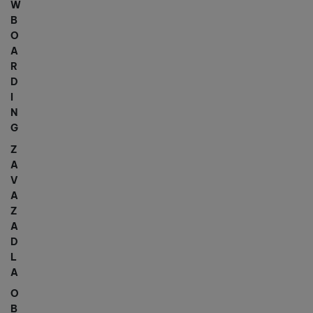
W
B
O
A
R
D
I
N
G
Z
A
V
A
Z
A
D
L
A
O
B