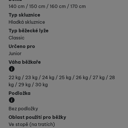
140 cm / 150 cm / 160 cm / 170 cm
Typ skluznice
Hladká skluznice
Typ běžecké lyže
Classic
Určeno pro
Junior
Váha běžkaře
Váha běžkaře v kilogramech.
22 kg / 23 kg / 24 kg / 25 kg / 26 kg / 27 kg / 28
kg / 29 kg / 30 kg
Podložka
Podložka pod běžecké vázání - je nebo není na lyž
Bez podložky
Oblast použití pro běžky
Ve stopě (na tratích)