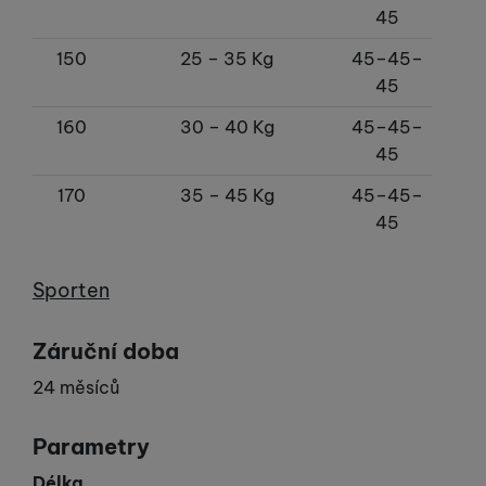
45
150
25 – 35 Kg
45–45–
45
160
30 – 40 Kg
45–45–
45
170
35 – 45 Kg
45–45–
45
Výrobce
Sporten
Záruční doba
24 měsíců
Parametry
Délka