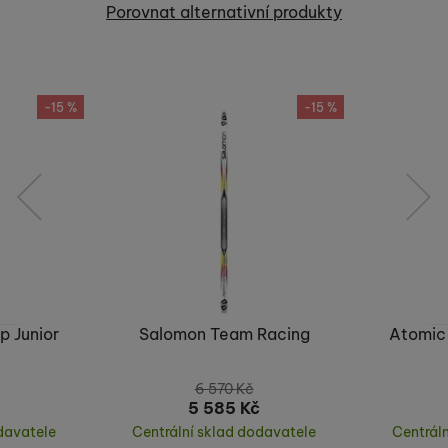
Recenze
Porovnat alternativní produkty
Nebyla přidána žádná recenze.
-15 %
-15 %
předchozí
následující
p Junior
Salomon Team Racing
Atomic 
6 570
Kč
5 585
Kč
davatele
Centrální sklad dodavatele
Centrál