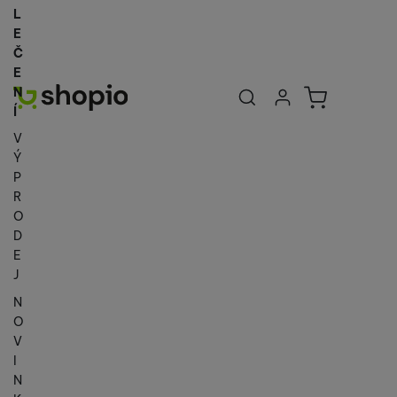
L
E
Č
E
Uživatelská se
Košík
N
Přihlásit se
Í
V
Ý
P
R
O
D
E
J
N
O
V
I
N