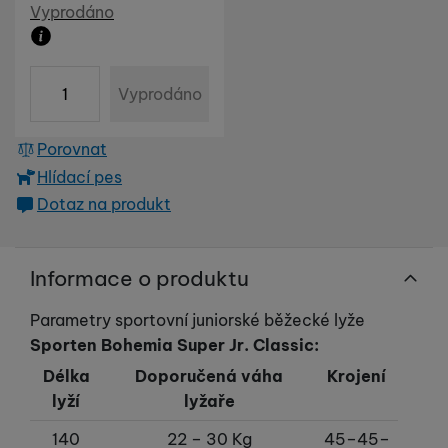
Dostupnost
Vyprodáno
Produkt již není možné zakoupit
ks
Vyprodáno
Porovnat
Hlídací pes
Dotaz na produkt
Informace o produktu
Parametry sportovní juniorské běžecké lyže
Sporten Bohemia Super Jr. Classic:
Délka
Doporučená váha
Krojení
lyží
lyžaře
140
22 – 30 Kg
45–45–