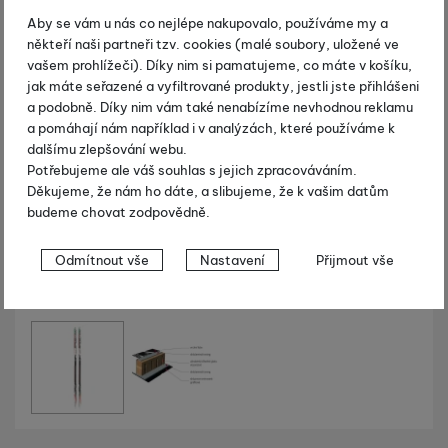
Aby se vám u nás co nejlépe nakupovalo, používáme my a
někteří naši partneři tzv. cookies (malé soubory, uložené ve
vašem prohlížeči). Díky nim si pamatujeme, co máte v košíku,
jak máte seřazené a vyfiltrované produkty, jestli jste přihlášeni
a podobně. Díky nim vám také nenabízíme nevhodnou reklamu
a pomáhají nám například i v analýzách, které používáme k
dalšímu zlepšování webu.
Potřebujeme ale váš souhlas s jejich zpracováváním.
Děkujeme, že nám ho dáte, a slibujeme, že k vašim datům
budeme chovat zodpovědně.
Nastavení souhlasů s kategoriemi
Odmítnout vše
Nastavení
Přijmout vše
cookies
Technické
Technické
-
bez těchto cookies náš web nebude fungovat
.
Fotografie
VŽDY AKTIVNÍ
Technické cookies umožňují váš průchod nákupním košíkem,
Preferenční a rozšířené funkce
Preferenční a rozšířené funkce
-
abyste nemuseli vše
porovnávání produktů a další nezbytné funkce.
nastavovat znovu a abyste se s námi mohli spojit např. pomocí