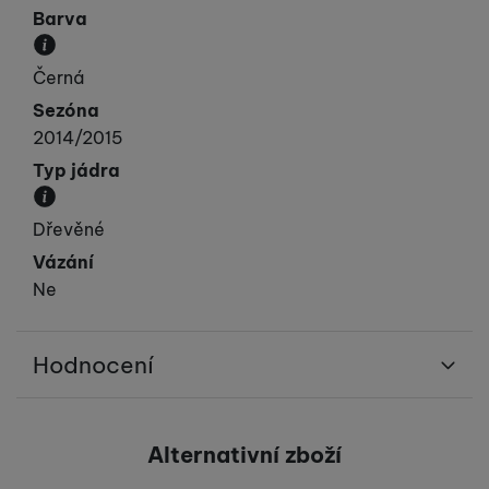
Barva
Převládající barva výrobku.
Černá
Sezóna
2014/2015
Typ jádra
Materiál, ze kterého je jádro lyže vyrobeno.
Dřevěné
Vázání
Ne
Hodnocení
Pro vkládání recenzí je nutné se přihlásit.
Alternativní zboží