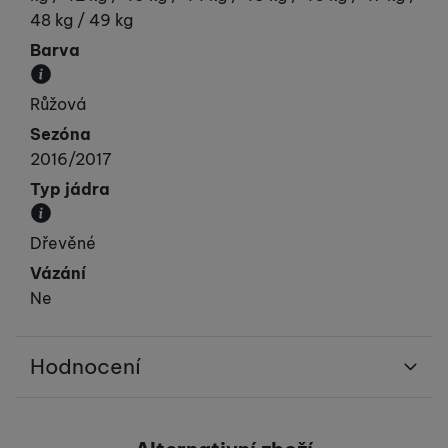
48 kg / 49 kg
Barva
Převládající barva výrobku.
Růžová
Sezóna
2016/2017
Typ jádra
Materiál, ze kterého je jádro lyže vyrobeno.
Dřevěné
Vázání
Ne
Hodnocení
Pro vkládání recenzí je nutné se přihlásit.