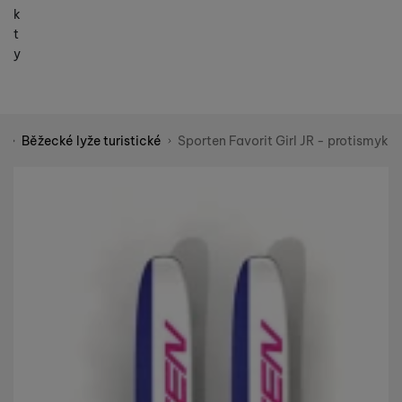
k
t
y
e
Běžecké lyže turistické
Sporten Favorit Girl JR - protismyk
Shopio demo
Fotografie