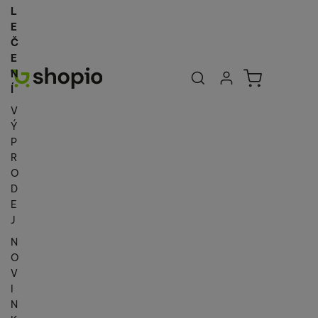
L
E
Č
E
Uživatelská se
Košík
N
Přihlásit se
Í
V
Ý
P
R
O
D
E
J
N
O
V
I
N