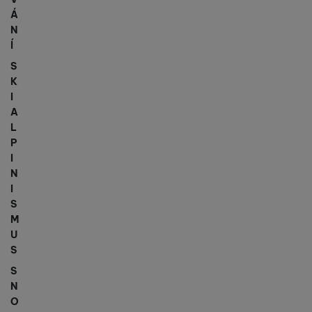
Á
N
Í
S
K
I
A
L
P
I
N
I
S
M
U
S
S
N
O