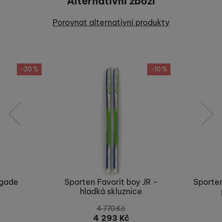
Alternativní zboží
Recenze
Porovnat alternativní produkty
Nebyla přidána žádná recenze.
-20 %
-10 %
předchozí
následující
egade
Sporten Favorit boy JR -
Sporten
hladká skluznice
4 770
Kč
4 293
Kč