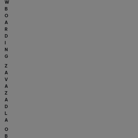
W
B
O
A
R
D
I
N
G
Z
A
V
A
Z
A
D
L
A
O
B