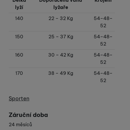
lyží
lyžaře
140
22 – 32 Kg
54–48–
52
150
25 – 37 Kg
54–48–
52
160
30 – 42 Kg
54–48–
52
170
38 – 49 Kg
54–48–
52
Výrobce
Sporten
Záruční doba
24 měsíců