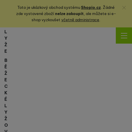
Zavřít
Toto je ukázkový obchod systému
Shopio.cz
. Žádné
zde vystavené zboží
nelze zakoupit
, ale můžete
si
e-
shop vyzkoušet
včetně administrace
.
L
Y
Ž
E
B
Ě
Ž
E
C
K
É
L
Y
Ž
O
V