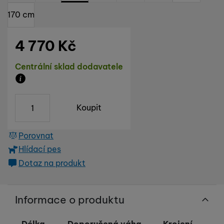
170 cm
4 770
Kč
Dostupnost
Centrální sklad dodavatele
Zboží je skladem u dodavatele, doba dodání na náš s
ks
Koupit
Porovnat
Hlídací pes
Dotaz na produkt
Informace o produktu
Délka
Doporučená váha
Krojení