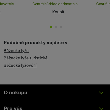
davatele
Centrální sklad dodavatele
Centrál
t
Koupit
Podobné produkty najdete v
Běžecké lyže
Běžecké lyže turistické
Běžecké lyžování
O nákupu
Pro vás
Jak nakupovat