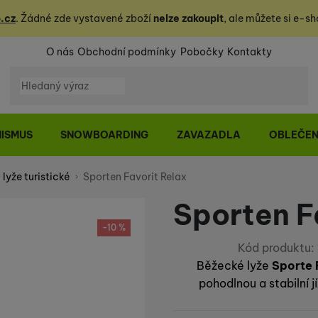
.cz
. Žádné zde vystavené zboží
nelze zakoupit
, ale můžete
si
e-sh
O nás
Obchodní podmínky
Pobočky
Kontakty
Vyhledávání
NISMUS
SNOWBOARDING
ZAVAZADLA
OBLEČEN
lyže turistické
Sporten Favorit Relax
Sporten F
-10 %
Kód produktu:
Běžecké lyže
Sporte 
pohodlnou a stabilní 