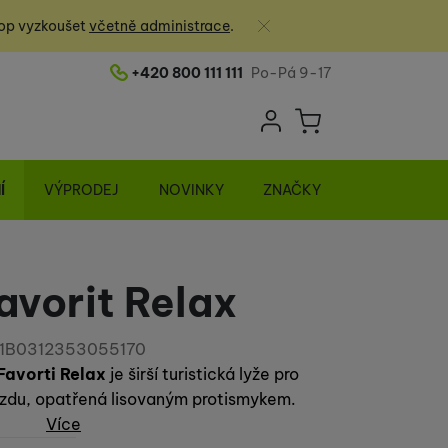
Zavřít
op vyzkoušet
včetně administrace
.
+420 800 111 111
Po-Pá 9-17
Telefonní číslo
Uživatelská sek
Košík
Přihlásit se
Í
VÝPRODEJ
NOVINKY
ZNAČKY
avorit Relax
1B0312353055170
Favorti Relax
je širší turistická lyže pro
jízdu, opatřená lisovaným protismykem.
Více