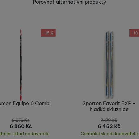
Porovnat alternativní produkty
-15 %
-10
omon Equipe 6 Combi
Sporten Favorit EXP -
hladká skluznice
8 070
Kč
7 170
Kč
6 860
Kč
6 453
Kč
trální sklad dodavatele
Centrální sklad dodavatele