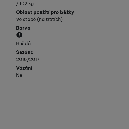
/ 102 kg
Oblast použití pro běžky
Ve stopě (na tratích)
Barva
Převládající barva výrobku.
Hnědá
Sezóna
2016/2017
Vázání
Ne