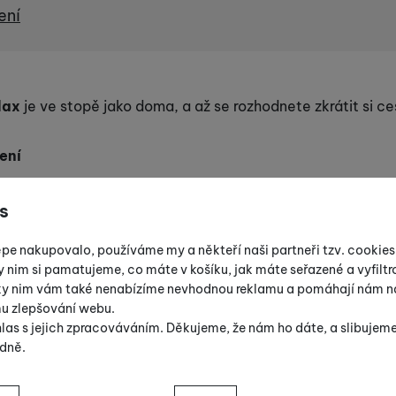
ení
lax
je ve stopě jako doma, a až se rozhodnete zkrátit si ce
ení
s
50–
5
épe nakupovalo, používáme my a někteří naši partneři tzv. cookie
50–
y nim si pamatujeme, co máte v košíku, jak máte seřazené a vyfiltro
5
íky nim vám také nenabízíme nevhodnou reklamu a pomáhají nám na
mu zlepšování webu.
50–
las s jejich zpracováváním. Děkujeme, že nám ho dáte, a slibujem
5
dně.
50–
sů s kategoriemi cookies