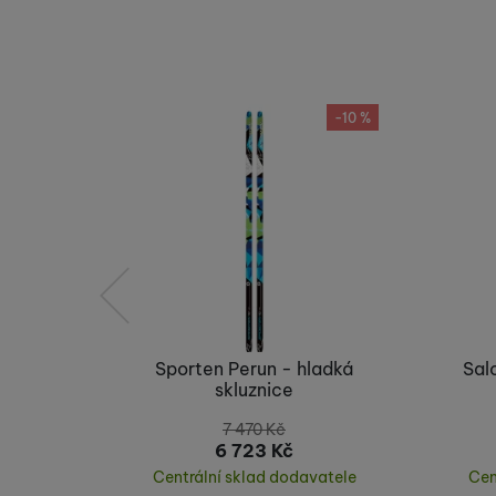
-10 %
předchozí
Sporten Perun - hladká
Sal
skluznice
7 470
Kč
6 723
Kč
Centrální sklad dodavatele
Cen