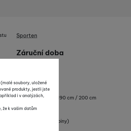
Výrobce
stu
Sporten
Záruční doba
24 měsíců
Parametry
s (malé soubory, uložené
vané produkty, jestli jste
Délka
příklad i v analýzách,
170 cm / 180 cm / 190 cm / 200 cm
/ 210 cm
e, že k vašim datům
Typ skluznice
S protismykem (šupiny)
Typ běžecké lyže