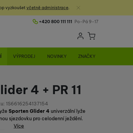
Zavřít
op vyzkoušet
včetně administrace
.
+420 800 111 111
Po-Pá 9-17
Telefonní číslo
Uživatelská sek
Košík
Přihlásit se
Í
VÝPRODEJ
NOVINKY
ZNAČKY
ider 4 + PR 11
u:
1S6616254137154
lyže
Sporten Glider 4
univerzální lyže
enou sjezdovku pro celodenní ježdění.
Více