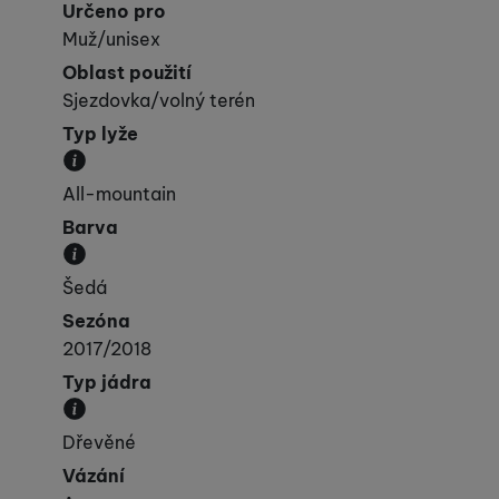
Určeno pro
Muž/unisex
Oblast použití
Sjezdovka/volný terén
Typ lyže
Kategorie, do které lyže spadá svými vlastnost
All-mountain
Barva
Převládající barva výrobku.
Šedá
Sezóna
2017/2018
Typ jádra
Materiál, ze kterého je jádro lyže vyrobeno.
Dřevěné
Vázání