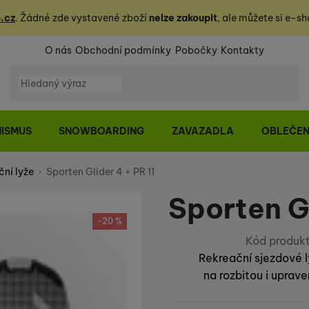
.cz
. Žádné zde vystavené zboží
nelze zakoupit
, ale můžete
si
e-sh
O nás
Obchodní podmínky
Pobočky
Kontakty
Vyhledávání
NISMUS
SNOWBOARDING
ZAVAZADLA
OBLEČEN
ční lyže
Sporten Glider 4 + PR 11
Sporten Gl
-20 %
Kód produkt
Rekreační sjezdové 
na rozbitou i uprav