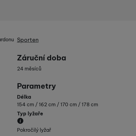
dné obsahy nebo reklamy
Výrobce
pardonu
Sporten
Záruční doba
24 měsíců
Parametry
Délka
154 cm / 162 cm / 170 cm / 178 cm
Typ lyžaře
Udává vaší „výkonnost“.
Pokročilý lyžař