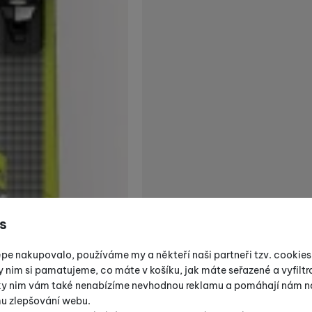
s
épe nakupovalo, používáme my a někteří naši partneři tzv. cookie
y nim si pamatujeme, co máte v košíku, jak máte seřazené a vyfiltro
íky nim vám také nenabízíme nevhodnou reklamu a pomáhají nám na
mu zlepšování webu.