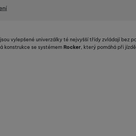
ení
užíváme my nebo naši partneři, abychom vám mohli zobrazit vho
tak na stránkách třetích stran.
jsou vylepšené univerzálky té nejvyšší třídy zvládají bez 
ová konstrukce se systémem
Rocker
, který pomáhá při jízdě