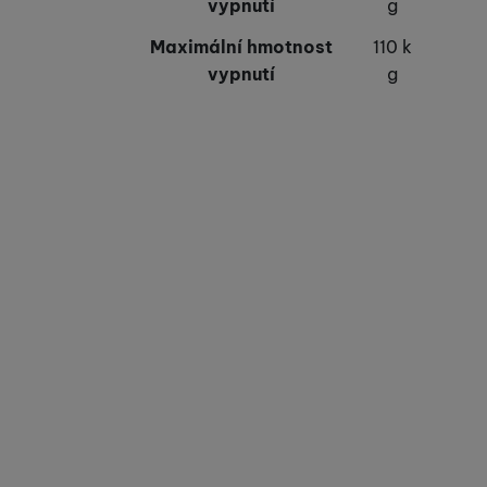
vypnutí
g
Maximální hmotnost
110 k
vypnutí
g