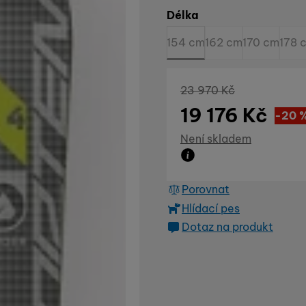
Vyberte variantu
Délka
154 cm
162 cm
170 cm
178 
Původní cena
23 970
Kč
19 176
Kč
Sle
4 79
(
-20
Dostupnost
Není skladem
Zboží není skladem ani
Porovnat
Hlídací pes
Dotaz na produkt