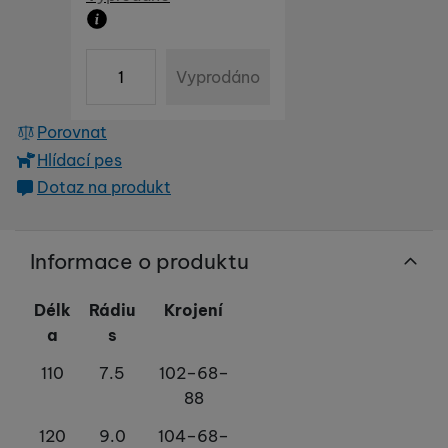
Produkt již není možné zakoupit
ks
Vyprodáno
Porovnat
Hlídací pes
Dotaz na produkt
Informace o produktu
Délk
Rádiu
Krojení
a
s
110
7.5
102–68–
88
120
9.0
104–68–