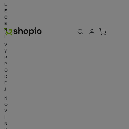
L
E
Č
E
Uživatelská se
Košík
N
Přihlásit se
Í
V
Ý
P
R
O
D
E
J
N
O
V
I
N