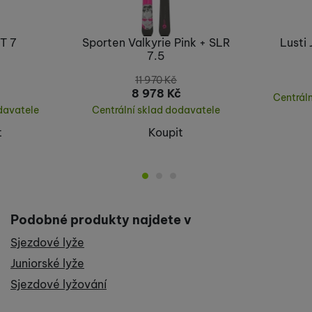
T 7
Sporten Valkyrie Pink + SLR
Lusti
7.5
11 970
Kč
8 978
Kč
Centrál
davatele
Centrální sklad dodavatele
t
Koupit
Podobné produkty najdete v
Sjezdové lyže
Juniorské lyže
Sjezdové lyžování