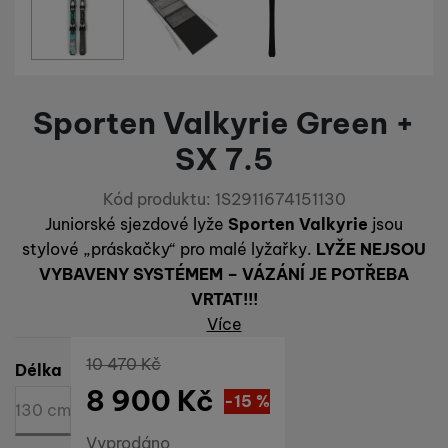
Sporten Valkyrie Green +
SX 7.5
Kód produktu:
1S2911674151130
Juniorské sjezdové lyže
Sporten Valkyrie
jsou
stylové „práskačky“ pro malé lyžařky.
LYŽE NEJSOU
VYBAVENY SYSTÉMEM – VÁZÁNÍ JE POTŘEBA
VRTAT!!!
Více
Původní cena
10 470
Kč
Vyberte variantu
Délka
8 900
Kč
Sleva
1 570
(
-15
%
Kč
)
130 cm
Dostupnost
Vyprodáno