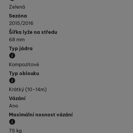
Převládající barva výrobku.
Zelená
Sezóna
2015/2016
Šířka lyže na středu
68 mm
Typ jádra
Materiál, ze kterého je jádro lyže vyrobeno.
Kompozitové
Typ oblouku
Přibližná velikost poloměru oblouku.
Krátký (10-14m)
Vázání
Ano
Maximální nosnost vázání
Určuje maximální hmotnost lyžaře.
75 kg