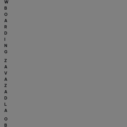
W
B
O
A
R
D
I
N
G
Z
A
V
A
Z
A
D
L
A
O
B