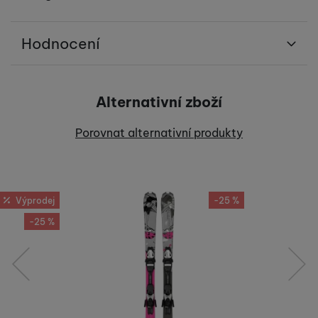
Hodnocení
Pro vkládání recenzí je nutné se přihlásit.
Alternativní zboží
Recenze
Porovnat alternativní produkty
Nebyla přidána žádná recenze.
Výprodej
-25 %
-25 %
předchozí
následující