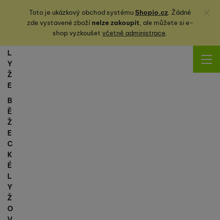
Zavřít
Toto je ukázkový obchod systému
Shopio.cz
. Žádné
zde vystavené zboží
nelze zakoupit
, ale můžete
si
e-
shop vyzkoušet
včetně administrace
.
L
Y
Ž
E
B
Ě
Ž
E
C
K
É
L
Y
Ž
O
V