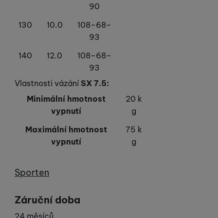
90
130
10.0
108–68–
93
140
12.0
108–68–
93
Vlastnosti vázání
SX 7.5:
Minimální hmotnost
20 k
vypnutí
g
Maximální hmotnost
75 k
vypnutí
g
Výrobce
Sporten
Záruční doba
24 měsíců