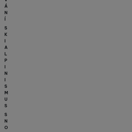
Á
N
Í
S
K
I
A
L
P
I
N
I
S
M
U
S
S
N
O