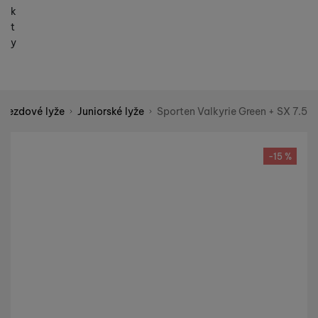
k
t
y
Sjezdové lyže
Juniorské lyže
Sporten Valkyrie Green + SX 7.5
Shopio demo
Fotografie
-15 %