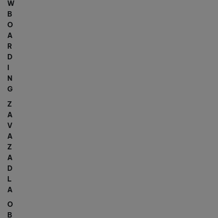
W
B
O
A
R
D
I
N
G
Z
A
V
A
Z
A
D
L
A
O
B