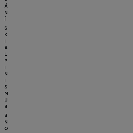
Á
N
Í
S
K
I
A
L
P
I
N
I
S
M
U
S
S
N
O