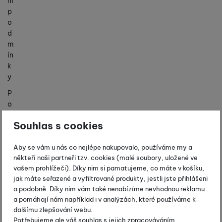
ní
p
o
d
m
ín
k
y
P
o
b
Souhlas s cookies
o
č
Aby se vám u nás co nejlépe nakupovalo, používáme my a
k
někteří naši partneři tzv. cookies (malé soubory, uložené ve
y
vašem prohlížeči). Díky nim si pamatujeme, co máte v košíku,
K
jak máte seřazené a vyfiltrované produkty, jestli jste přihlášeni
o
a podobně. Díky nim vám také nenabízíme nevhodnou reklamu
n
a pomáhají nám například i v analýzách, které používáme k
t
dalšímu zlepšování webu.
a
Potřebujeme ale váš souhlas s jejich zpracováváním.