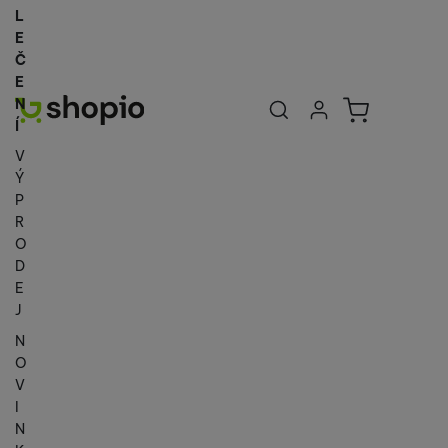
L
E
Č
E
Uživatelská se
Košík
N
Přihlásit se
Í
V
Ý
P
R
O
D
E
J
N
O
V
I
N