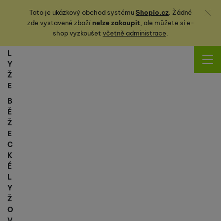
Zavřít
Toto je ukázkový obchod systému
Shopio.cz
. Žádné
zde vystavené zboží
nelze zakoupit
, ale můžete
si
e-
shop vyzkoušet
včetně administrace
.
L
Y
Ž
E
B
Ě
Ž
E
C
K
É
L
Y
Ž
O
V