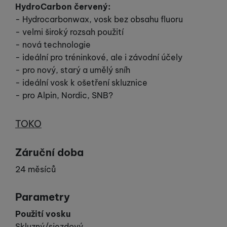
HydroCarbon červený:
- Hydrocarbonwax, vosk bez obsahu fluoru
- velmi široký rozsah použití
- nová technologie
- ideální pro tréninkové, ale i závodní účely
- pro nový, starý a umělý sníh
- ideální vosk k ošetření skluznice
- pro Alpin, Nordic, SNB?
Výrobce
TOKO
Záruční doba
24 měsíců
Parametry
Použití vosku
Skluzný/sjezdový