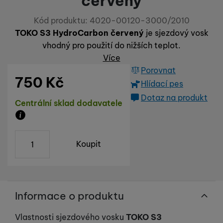
červený
Kód produktu:
4020-00120-3000/2010
TOKO S3 HydroCarbon červený
je sjezdový vosk
vhodný pro použití do nižších teplot.
Více
Porovnat
750
Kč
Hlídací pes
Dotaz na produkt
Dostupnost
Centrální sklad dodavatele
Zboží je skladem u dodavatele, doba dodání na náš s
ks
Koupit
Informace o produktu
Vlastnosti sjezdového vosku
TOKO S3