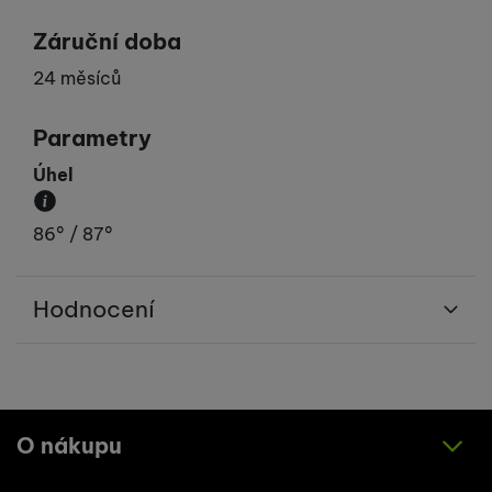
Záruční doba
24 měsíců
Parametry
Úhel
Úhel možného broušení.
86° / 87°
Hodnocení
Pro vkládání recenzí je nutné se přihlásit.
Recenze
O nákupu
Nebyla přidána žádná recenze.