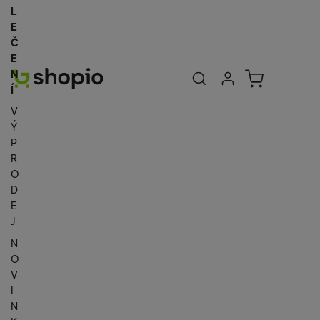
L
E
Č
E
Uživatelská se
Košík
N
Přihlásit se
Í
V
Ý
P
R
O
D
E
J
N
O
V
I
N