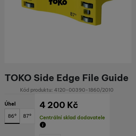
TOKO Side Edge File Guide
Kód produktu:
4120-00390-1860/2010
4 200
Kč
Vyberte variantu
Úhel
86°
87°
Dostupnost
Centrální sklad dodavatele
Zboží je skladem u dodavatele, doba dod