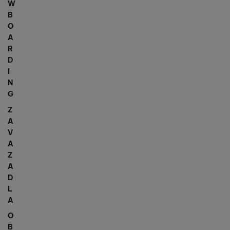
W
B
O
A
R
D
I
N
G
Z
A
V
A
Z
A
D
L
A
O
B