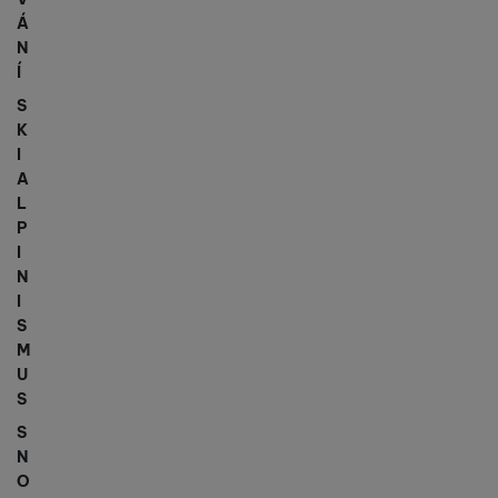
Á
N
Í
S
K
I
A
L
P
I
N
I
S
M
U
S
S
N
O