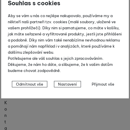
ní
Souhlas s cookies
p
o
Aby se vám u nás co nejlépe nakupovalo, používáme my a
d
někteří naši partneři tzv. cookies (malé soubory, uložené ve
m
vašem prohlížeči). Díky nim si pamatujeme, co máte v košíku,
ín
jak máte seřazené a vyfiltrované produkty, jestli jste přihlášeni
k
a podobně. Díky nim vám také nenabízíme nevhodnou reklamu
y
a pomáhají nám například i v analýzách, které používáme k
dalšímu zlepšování webu.
P
Potřebujeme ale váš souhlas s jejich zpracováváním.
o
Děkujeme, že nám ho dáte, a slibujeme, že k vašim datům
b
budeme chovat zodpovědně.
o
č
Nastavení souhlasů s kategoriemi
Odmítnout vše
Nastavení
Přijmout vše
k
cookies
y
Technické
Technické
-
bez těchto cookies náš web nebude fungovat
.
K
VŽDY AKTIVNÍ
o
n
Technické cookies umožňují váš průchod nákupním košíkem,
t
Preferenční a rozšířené funkce
Preferenční a rozšířené funkce
-
abyste nemuseli vše
porovnávání produktů a další nezbytné funkce.
a