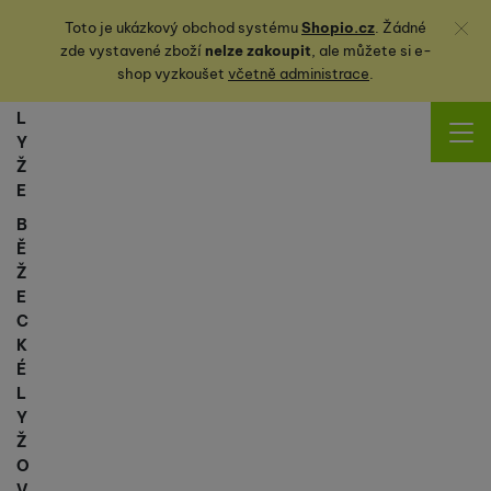
Zavřít
Toto je ukázkový obchod systému
Shopio.cz
. Žádné
zde vystavené zboží
nelze zakoupit
, ale můžete
si
e-
shop vyzkoušet
včetně administrace
.
L
Y
Ž
E
B
Ě
Ž
E
C
K
É
L
Y
Ž
O
V