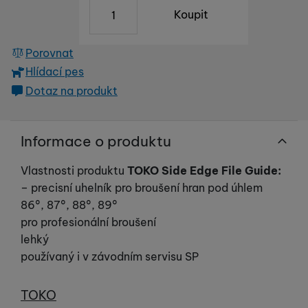
ks
Koupit
Porovnat
Hlídací pes
Dotaz na produkt
Informace o produktu
Vlastnosti produktu
TOKO Side Edge File Guide:
– precisní uhelník pro broušení hran pod úhlem
86°, 87°, 88°, 89°
pro profesionální broušení
lehký
používaný i v závodním servisu SP
Výrobce
TOKO