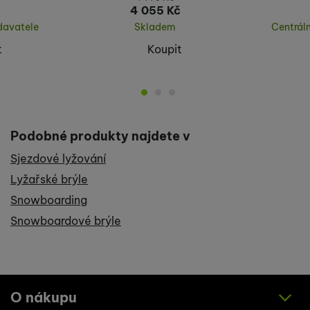
č
4 055
Kč
davatele
Skladem
Centrál
t
Koupit
Podobné produkty najdete v
Sjezdové lyžování
Lyžařské brýle
Snowboarding
Snowboardové brýle
O nákupu