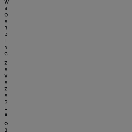
W
B
O
A
R
D
I
N
G
Z
A
V
A
Z
A
D
L
A
O
B