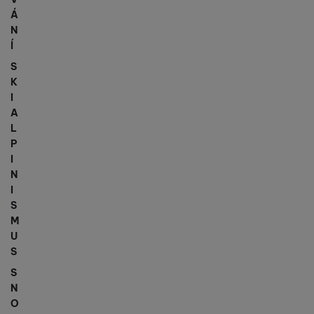
Á
N
Í
S
K
I
A
L
P
I
N
I
S
M
U
S
S
N
O