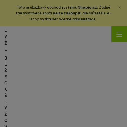
Zavřít
Toto je ukázkový obchod systému
Shopio.cz
. Žádné
zde vystavené zboží
nelze zakoupit
, ale můžete
si
e-
shop vyzkoušet
včetně administrace
.
L
Y
Ž
E
B
Ě
Ž
E
C
K
É
L
Y
Ž
O
V