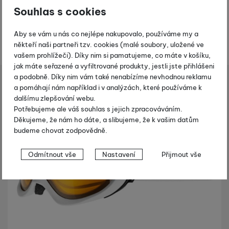
k
Souhlas s cookies
t
y
Aby se vám u nás co nejlépe nakupovalo, používáme my a
někteří naši partneři tzv. cookies (malé soubory, uložené ve
vašem prohlížeči). Díky nim si pamatujeme, co máte v košíku,
jak máte seřazené a vyfiltrované produkty, jestli jste přihlášeni
a podobně. Díky nim vám také nenabízíme nevhodnou reklamu
ezdové lyžování
Lyžařské brýle
Uvex Comanche Optic - bílá
a pomáhají nám například i v analýzách, které používáme k
Shopio demo
dalšímu zlepšování webu.
Potřebujeme ale váš souhlas s jejich zpracováváním.
Fotografie
-15 %
Děkujeme, že nám ho dáte, a slibujeme, že k vašim datům
budeme chovat zodpovědně.
Nastavení souhlasů s kategoriemi
Odmítnout vše
Nastavení
Přijmout vše
cookies
Technické
Technické
-
bez těchto cookies náš web nebude fungovat
.
VŽDY AKTIVNÍ
Technické cookies umožňují váš průchod nákupním košíkem,