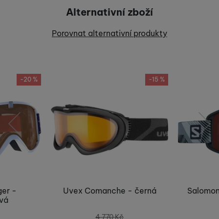
Alternativní zboží
Recenze
Porovnat alternativní produkty
Nebyla přidána žádná recenze.
-20 %
-15 %
předchozí
následující
ger -
Uvex Comanche - černá
Salomon
ová
4 770
Kč