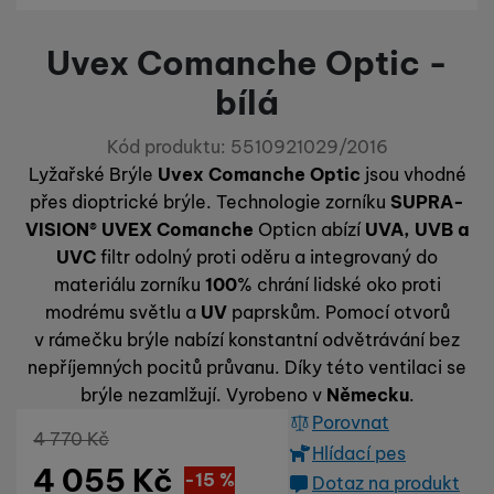
Preferenční a rozšířené funkce
Preferenční a rozšířené funkce
-
abyste nemuseli vše
porovnávání produktů a další nezbytné funkce.
nastavovat znovu a abyste se s námi mohli spojit např. pomocí
chatu
.
Uvex Comanche Optic -
Povoleno
bílá
Díky těmto cookies vám práci s naším webem dokážeme ještě
Kód produktu:
5510921029/2016
Analytické
Analytické
-
abychom věděli, jak se na webu chováte, a mohli
zpříjemnit. Dokážeme si zapamatovat vaše nastavení, mohou
Lyžařské Brýle
Uvex Comanche Optic
jsou vhodné
náš web dále zlepšovat
.
vám pomoci s vyplňováním formulářů, umožní nám zobrazit
přes dioptrické brýle. Technologie zorníku
SUPRA­
Povoleno
služby jako je chat a podobně.
VISION
®
UVEX Comanche
Opticn abízí
UVA, UVB a
UVC
filtr odolný proti oděru a integrovaný do
Tyto cookies nám umožňují měření výkonu našeho webu i
materiálu zorníku
100
% chrání lidské oko proti
Marketingové
Marketingové
-
abychom vás neobtěžovali nevhodnou
našich reklamních kampaní. Jejich pomocí určujeme počet
modrému světlu a
UV
paprskům. Pomocí otvorů
reklamou
.
návštěv a zdroje návštěv našich internetových stránek. Data
Povoleno
získaná pomocí těchto cookies zpracováváme souhrnně a
v rámečku brýle nabízí konstantní odvětrávání bez
anonymně, takže nejsme schopni identifikovat konkrétní
nepříjemných pocitů průvanu. Díky této ventilaci se
uživatele našeho webu.
brýle nezamlžují. Vyrobeno v
Německu
.
Marketingové cookies používáme my nebo naši partneři,
Porovnat
abychom vám mohli zobrazit vhodné obsahy nebo reklamy jak
Původní cena
4 770
Kč
na našich stránkách, tak na stránkách třetích stran.
Hlídací pes
4 055
Kč
Sleva
716
(
-15
%
Kč
)
Dotaz na produkt