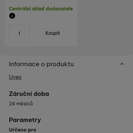
Dostupnost
Centrální sklad dodavatele
Zboží je skladem u dodavatele, doba dodání na náš s
ks
Koupit
Informace o produktu
Výrobce
Uvex
Záruční doba
24 měsíců
Parametry
Určeno pro