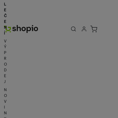
L
E
Č
E
Uživatelská se
Košík
N
Přihlásit se
Í
V
Ý
P
R
O
D
E
J
N
O
V
I
N