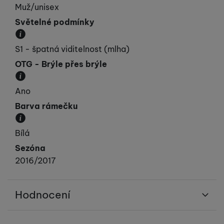
Muž/unisex
Světelné podmínky
Popisuje počasí, do kterého jsou brýle určeny.
S1 - špatná viditelnost (mlha)
OTG - Brýle přes brýle
Brýle vybavené OTG (Over The Glasses), lze použí 
Ano
Barva rámečku
Převládající barva rámečku.
Bílá
Sezóna
2016/2017
Hodnocení
Pro vkládání recenzí je nutné se přihlásit.