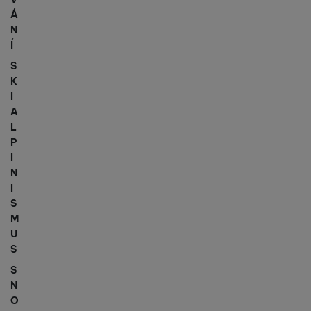
Á
N
Í
S
K
I
A
L
P
I
N
I
S
M
U
S
S
N
O