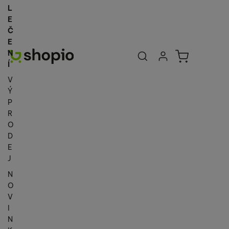
L
E
Č
E
Uživatelská se
Košík
N
Přihlásit se
Í
V
Ý
P
R
O
D
E
J
N
O
V
I
N