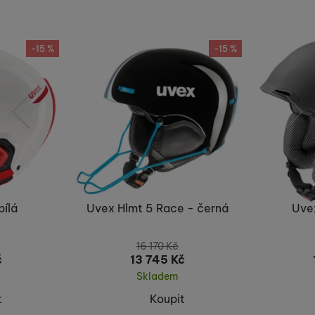
Nebyla přidána žádná recenze.
-15 %
-15 %
předchozí
následující
bílá
Uvex Hlmt 5 Race - černá
Uve
16 170
Kč
č
13 745
Kč
Skladem
t
Koupit