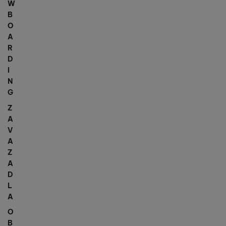
W
B
O
A
R
D
I
N
G
Z
A
V
A
Z
A
D
L
A
O
B