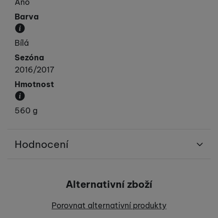
Ano
Barva
Převládající barva výrobku.
Bílá
Sezóna
2016/2017
Hmotnost
Váha produktu.
560 g
Hodnocení
Pro vkládání recenzí je nutné se přihlásit.
Alternativní zboží
Recenze
Porovnat alternativní produkty