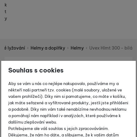
k
t
y
ové lyžování
Helmy a doplňky
Helmy
Uvex Hlmt 300 - bílá
Shopio demo
Fotografie
-15 %
Souhlas s cookies
Aby se vám u nás co nejlépe nakupovalo, používáme my a
někteří naši partneři tzv. cookies (malé soubory, uložené ve
vašem prohlížeči). Díky nim si pamatujeme, co máte v košíku,
jak máte seřazené a vyfiltrované produkty, jestli jste přihlášeni
a podobně. Díky nim vám také nenabízíme nevhodnou reklamu
a pomáhají nám například i v analýzách, které používáme k
dalšímu zlepšování webu.
Potřebujeme ale váš souhlas s jejich zpracováváním.
Děkujeme, že nám ho dáte, a slibujeme, že k vašim datům