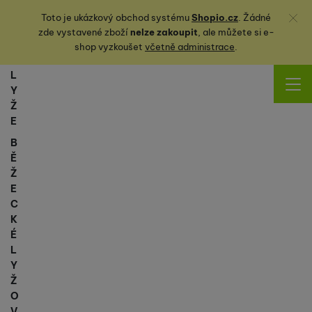
Zavřít
Toto je ukázkový obchod systému
Shopio.cz
. Žádné
zde vystavené zboží
nelze zakoupit
, ale můžete
si
e-
shop vyzkoušet
včetně administrace
.
L
Y
Ž
E
B
Ě
Ž
E
C
K
É
L
Y
Ž
O
V