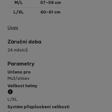
M/L
57–59 cm
L/XL
60–61 cm
Výrobce
Uvex
Záruční doba
24 měsíců
Parametry
Určeno pro
Muž/unisex
Velikost helmy
Obvod hlavy v cm.
L/XL
Systém přizpůsobení velikosti