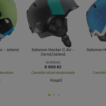
předchozí
následující
ro - zelená
Salomon Hacker C.Air -
Salomon H
černá/zelená
10 470
Kč
8 900
Kč
davatele
Centrální sklad dodavatele
Centrál
t
Koupit