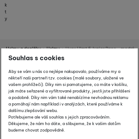
k
t
y
í
Helmy a doplňky
Helmy
Uvex Hlmt 5 Junior Race - modrá
Shopio demo
Souhlas s cookies
Fotografie
-15 %
Aby se vám u nás co nejlépe nakupovalo, používáme my a
někteří naši partneři tzv. cookies (malé soubory, uložené ve
vašem prohlížeči). Díky nim si pamatujeme, co máte v košíku,
jak máte seřazené a vyfiltrované produkty, jestli jste přihlášeni
a podobně. Díky nim vám také nenabízíme nevhodnou reklamu
a pomáhají nám například i v analýzách, které používáme k
dalšímu zlepšování webu.
Potřebujeme ale váš souhlas s jejich zpracováváním.
Děkujeme, že nám ho dáte, a slibujeme, že k vašim datům
budeme chovat zodpovědně.