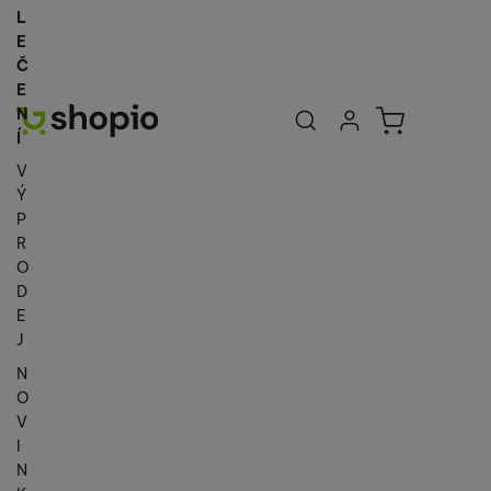
L
E
Č
E
Uživatelská se
Košík
N
Přihlásit se
Í
V
Ý
P
R
O
D
E
J
N
O
V
I
N