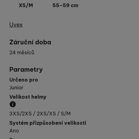
XS/M
55–59 cm
Výrobce
Uvex
Záruční doba
24 měsíců
Parametry
Určeno pro
Junior
Velikost helmy
Obvod hlavy v cm.
3XS/2XS / 2XS/XS / S/M
Systém přizpůsobení velikosti
Ano