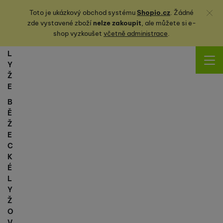
Zavřít
Toto je ukázkový obchod systému
Shopio.cz
. Žádné
zde vystavené zboží
nelze zakoupit
, ale můžete
si
e-
shop vyzkoušet
včetně administrace
.
L
Y
Ž
E
B
Ě
Ž
E
C
K
É
L
Y
Ž
O
V