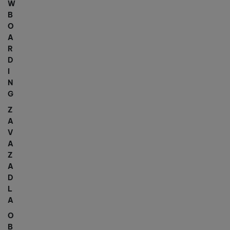
W
B
O
A
R
D
I
N
G
Z
A
V
A
Z
A
D
L
A
O
B