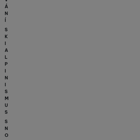
Á
N
Í
S
K
I
A
L
P
I
N
I
S
M
U
S
S
N
O