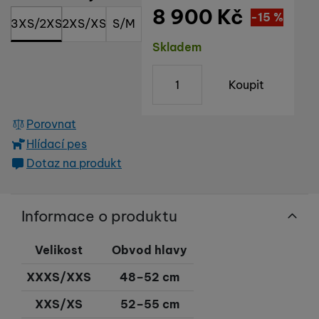
reklamou
.
návštěv a zdroje návštěv našich internetových stránek. Data
8 900
Kč
Sleva
Povoleno
1 570
(
-15
%
Kč
)
získaná pomocí těchto cookies zpracováváme souhrnně a
3XS/2XS
2XS/XS
S/M
anonymně, takže nejsme schopni identifikovat konkrétní
Dostupnost
Skladem
uživatele našeho webu.
Marketingové cookies používáme my nebo naši partneři,
abychom vám mohli zobrazit vhodné obsahy nebo reklamy jak
ks
Koupit
na našich stránkách, tak na stránkách třetích stran.
Porovnat
Hlídací pes
Dotaz na produkt
Informace o produktu
Velikost
Obvod hlavy
XXXS/XXS
48–52 cm
XXS/XS
52–55 cm