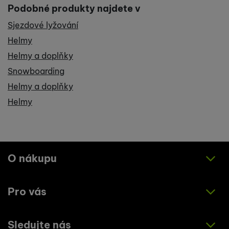
Podobné produkty najdete v
Sjezdové lyžování
Helmy
Helmy a doplňky
Snowboarding
Helmy a doplňky
Helmy
O nákupu
Pro vás
Jak nakupovat
Obchodní podmínky
Sledujte nás
O nás