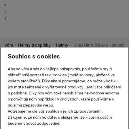
k
t
y
yžování
Helmy a doplňky
Helmy
Uvex Hlmt 5 Race - zelená
Shopio demo
Souhlas s cookies
Fotografie
-10 %
Aby se vám u nás co nejlépe nakupovalo, používáme my a
někteří naši partneři tzv. cookies (malé soubory, uložené ve
vašem prohlížeči). Díky nim si pamatujeme, co máte v košíku,
jak máte seřazené a vyfiltrované produkty, jestli jste přihlášeni
a podobně. Díky nim vám také nenabízíme nevhodnou reklamu
a pomáhají nám například i v analýzách, které používáme k
dalšímu zlepšování webu.
Potřebujeme ale váš souhlas s jejich zpracováváním.
Děkujeme, že nám ho dáte, a slibujeme, že k vašim datům
budeme chovat zodpovědně.