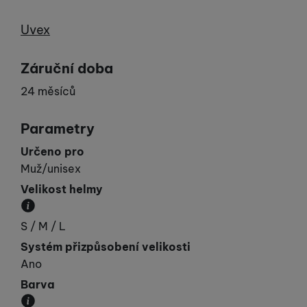
Výrobce
Uvex
Záruční doba
24 měsíců
Parametry
Určeno pro
Muž/unisex
Velikost helmy
Obvod hlavy v cm.
S / M / L
Systém přizpůsobení velikosti
Ano
Barva