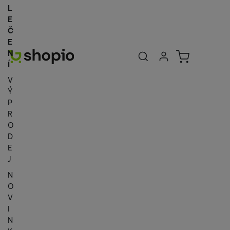
L
E
Č
E
Uživatelská se
Košík
N
Přihlásit se
Í
V
Ý
P
R
O
D
E
J
N
O
V
I
N