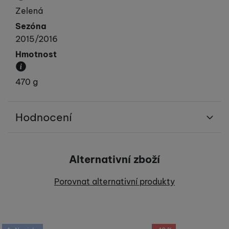
Převládající barva výrobku.
Zelená
Sezóna
2015/2016
Hmotnost
Váha produktu.
470 g
Hodnocení
Pro vkládání recenzí je nutné se přihlásit.
Alternativní zboží
Recenze
Porovnat alternativní produkty
Nebyla přidána žádná recenze.