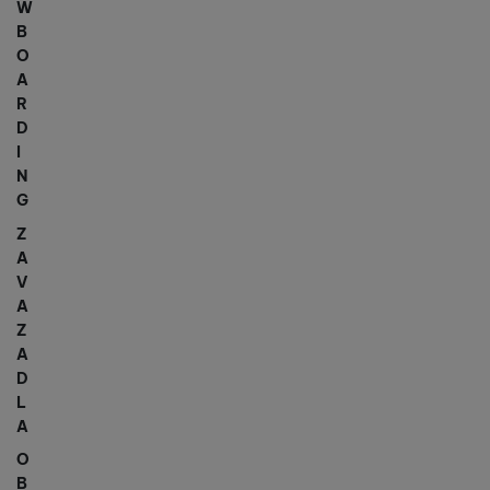
W
B
O
A
R
D
I
N
G
Z
A
V
A
Z
A
D
L
A
O
B