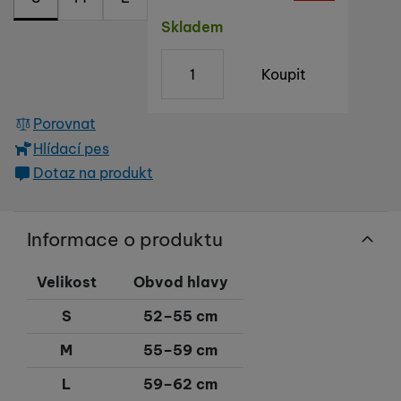
reklamou
.
návštěv a zdroje návštěv našich internetových stránek. Data
Dostupnost
Skladem
Povoleno
získaná pomocí těchto cookies zpracováváme souhrnně a
anonymně, takže nejsme schopni identifikovat konkrétní
ks
uživatele našeho webu.
Koupit
Marketingové cookies používáme my nebo naši partneři,
abychom vám mohli zobrazit vhodné obsahy nebo reklamy jak
na našich stránkách, tak na stránkách třetích stran.
Porovnat
Hlídací pes
Dotaz na produkt
Informace o produktu
Velikost
Obvod hlavy
S
52–55 cm
M
55–59 cm
L
59–62 cm