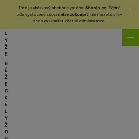
Zavřít
Toto je ukázkový obchod systému
Shopio.cz
. Žádné
zde vystavené zboží
nelze zakoupit
, ale můžete
si
e-
shop vyzkoušet
včetně administrace
.
L
Y
Ž
E
B
Ě
Ž
E
C
K
É
L
Y
Ž
O
V