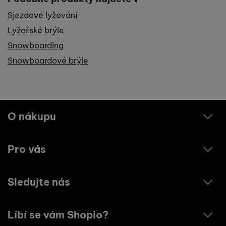
Sjezdové lyžování
Lyžařské brýle
Snowboarding
Snowboardové brýle
O nákupu
Pro vás
Jak nakupovat
Obchodní podmínky
Sledujte nás
O nás
Zásady ochrany osobních údajů
Články
Líbí se vám Shopio?
Instagram
Kontakty