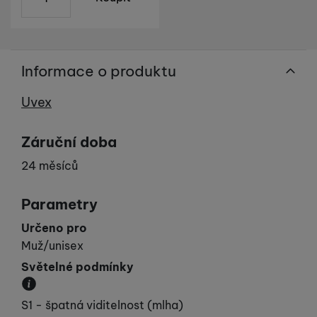
Informace o produktu
Výrobce
Uvex
Záruční doba
24 měsíců
Parametry
Určeno pro
Muž/unisex
Světelné podmínky
Popisuje počasí, do kterého jsou brýle určeny.
S1 - špatná viditelnost (mlha)