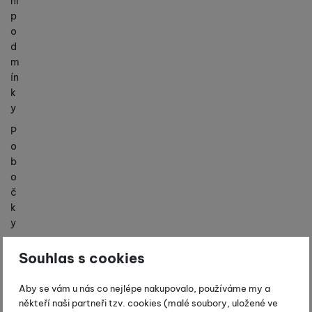
ní
p
o
d
m
ín
k
y
P
o
b
o
č
k
y
K
Souhlas s cookies
o
n
Aby se vám u nás co nejlépe nakupovalo, používáme my a
t
někteří naši partneři tzv. cookies (malé soubory, uložené ve
a