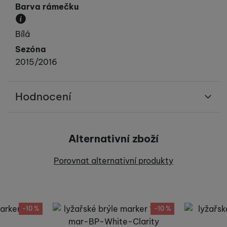
Barva rámečku
Převládající barva rámečku.
Bílá
Sezóna
2015/2016
Hodnocení
Pro vkládání recenzí je nutné se přihlásit.
Alternativní zboží
Recenze
Porovnat alternativní produkty
Nebyla přidána žádná recenze.
-10 %
-10 %