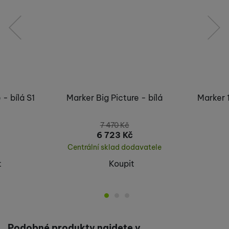
předchozí
následující
 - bílá S1
Marker Big Picture - bílá
Marker 
7 470
Kč
6 723
Kč
Centrální sklad dodavatele
t
Koupit
Podobné produkty najdete v