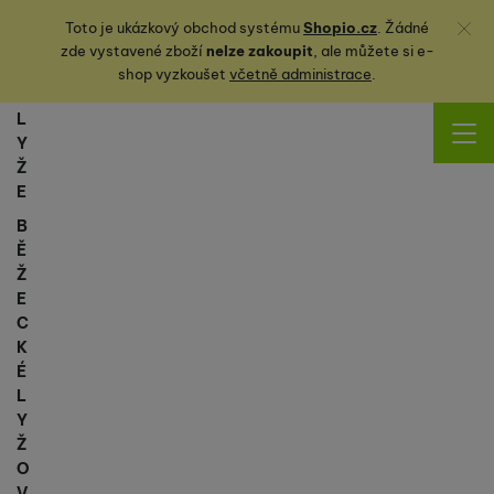
Zavřít
Toto je ukázkový obchod systému
Shopio.cz
. Žádné
zde vystavené zboží
nelze zakoupit
, ale můžete
si
e-
shop vyzkoušet
včetně administrace
.
L
Y
Ž
E
B
Ě
Ž
E
C
K
É
L
Y
Ž
O
V