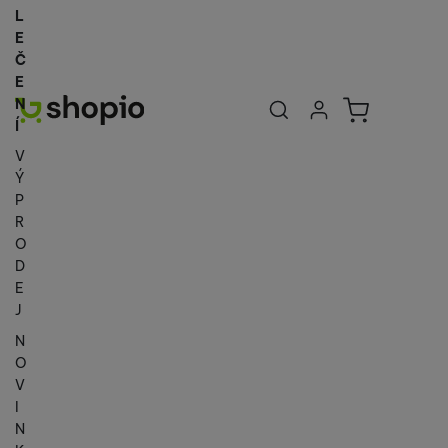
L
E
Č
E
Uživatelská se
Košík
N
Přihlásit se
Í
V
Ý
P
R
O
D
E
J
N
O
V
I
N