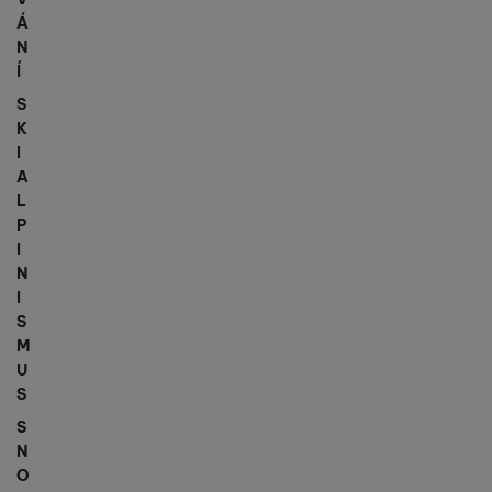
Á
N
Í
S
K
I
A
L
P
I
N
I
S
M
U
S
S
N
O