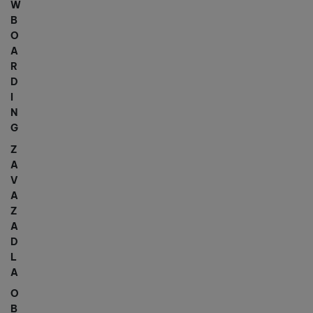
W
B
O
A
R
D
I
N
G
Z
A
V
A
Z
A
D
L
A
O
B