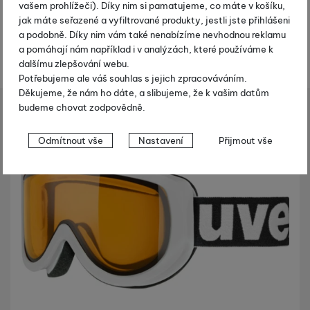
vašem prohlížeči). Díky nim si pamatujeme, co máte v košíku,
k
jak máte seřazené a vyfiltrované produkty, jestli jste přihlášeni
t
a podobně. Díky nim vám také nenabízíme nevhodnou reklamu
y
a pomáhají nám například i v analýzách, které používáme k
dalšímu zlepšování webu.
Potřebujeme ale váš souhlas s jejich zpracováváním.
Děkujeme, že nám ho dáte, a slibujeme, že k vašim datům
budeme chovat zodpovědně.
Sjezdové lyžování
Lyžařské brýle
Uvex Racer - bílá
Shopio demo
Nastavení souhlasů s kategoriemi
Odmítnout vše
Nastavení
Přijmout vše
cookies
Fotografie
-10 %
Technické
Technické
-
bez těchto cookies náš web nebude fungovat
.
VŽDY AKTIVNÍ
Technické cookies umožňují váš průchod nákupním košíkem,
Preferenční a rozšířené funkce
Preferenční a rozšířené funkce
-
abyste nemuseli vše
porovnávání produktů a další nezbytné funkce.
nastavovat znovu a abyste se s námi mohli spojit např. pomocí
chatu
.
Povoleno