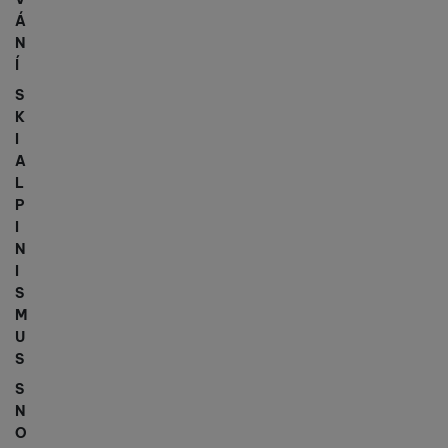
Á
N
Í
S
K
I
A
L
P
I
N
I
S
M
U
S
S
N
O