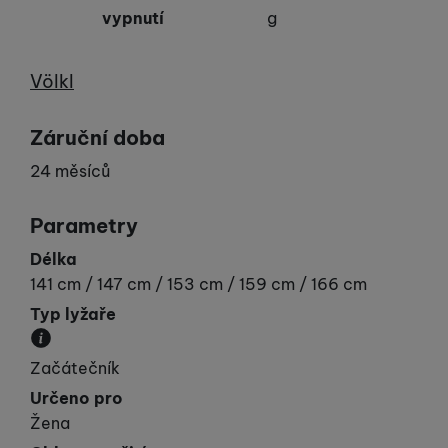
vypnutí
g
Výrobce
Völkl
Záruční doba
24 měsíců
Parametry
Délka
141 cm / 147 cm / 153 cm / 159 cm / 166 cm
Typ lyžaře
Udává vaší „výkonnost“.
Začátečník
Určeno pro
Žena