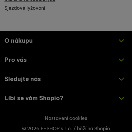
Sjezdové lyžování
O nákupu
Pro vás
Jak nakupovat
Obchodní podmínky
Sledujte nás
O nás
Zásady ochrany osobních údajů
Články
Líbí se vám Shopio?
Instagram
Kontakty
Facebook
Napište nám!
Nastavení cookies
© 2026 E-SHOP s.r.o. /
běží na
Shopio
+420 773 033 003