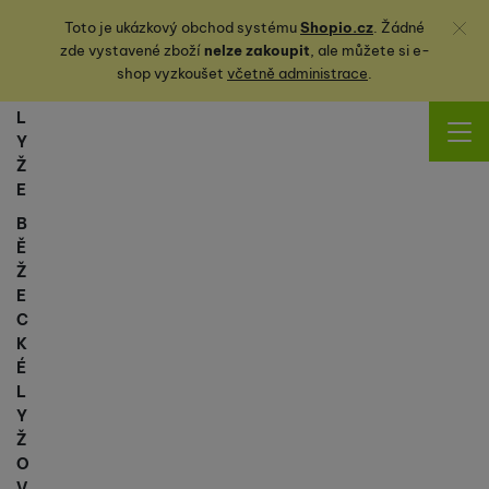
Zavřít
Toto je ukázkový obchod systému
Shopio.cz
. Žádné
zde vystavené zboží
nelze zakoupit
, ale můžete
si
e-
shop vyzkoušet
včetně administrace
.
L
Y
Ž
E
B
Ě
Ž
E
C
K
É
L
Y
Ž
O
V