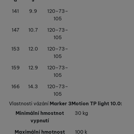
141
9.9
120–73–
105
147
10.7
120–73–
105
153
12.0
120–73–
105
159
12.9
120–73–
105
166
14.3
120–73–
105
Vlastnosti vázání
Marker 3Motion TP light 10.0:
Minimální hmostnot
30 kg
vypnutí
Maximální hmotnost
100 k