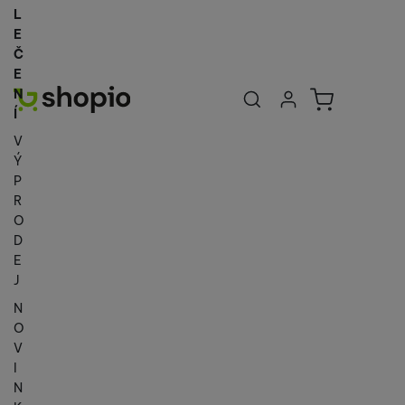
L
E
Č
E
Uživatelská se
Košík
N
Přihlásit se
Í
V
Ý
P
R
O
D
E
J
N
O
V
I
N