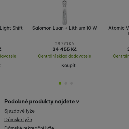
Light Shift
Salomon Luan + Lithium 10 W
Atomic V
28 770
Kč
č
24 455
Kč
davatele
Centrální sklad dodavatele
Centrál
t
Koupit
Podobné produkty najdete v
Sjezdové lyže
Dámské lyže
Dámské rekreační lyže