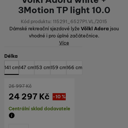
3Motion TP light 10.0
Kód produktu:
115291_6527P1.VL/2015
Dámské rekreační sjezdové lyže
Völkl Adora
jsou
vhodné i pro úplné začátečnice.
Více
Vyberte variantu
Délka
141 cm
147 cm
153 cm
159 cm
166 cm
Původní cena
26 997
Kč
24 297
Kč
Sleva
2 700
(
-10
%
)
Kč
Dostupnost
Centrální sklad dodavatele
Zboží je skladem u dodavatele, doba dodání na náš s
ks