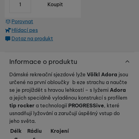
Koupit
Porovnat
Hlídací pes
Dotaz na produkt
Informace o produktu
Dámské rekreační sjezdové lyže
Völkl Adora
jsou
určené na první obloučky b eze strachu a naučte
se je projíždět s hravou lehkostí – s lyžemi
Adora
a jejich speciálně vyladěnou konstrukcí s profilem
tip rocker
a technologií
PROGRESSive
, které
usnadňují lyžování a zaručují úspěšný vstup do
jeho světa.
Délk
Rádiu
Krojení
a
s