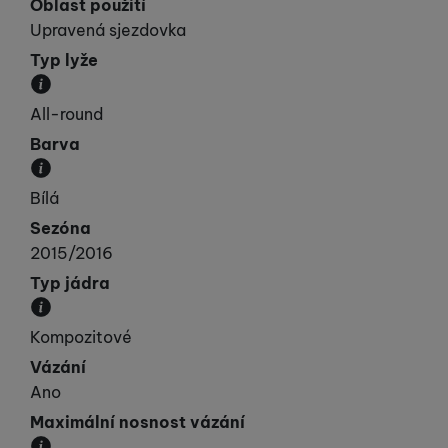
Oblast použití
Upravená sjezdovka
Typ lyže
Kategorie, do které lyže spadá svými vlastnostmi.
All-round
Barva
Převládající barva výrobku.
Bílá
Sezóna
2015/2016
Typ jádra
Materiál, ze kterého je jádro lyže vyrobeno.
Kompozitové
Vázání
Ano
Maximální nosnost vázání