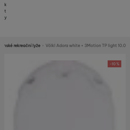
k
t
y
ámské rekreační lyže
Völkl Adora white + 3Motion TP light 10.0
Shopio demo
Fotografie
-10 %