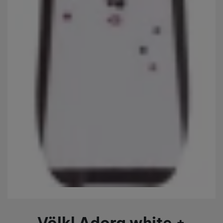
Völkl Adora white +