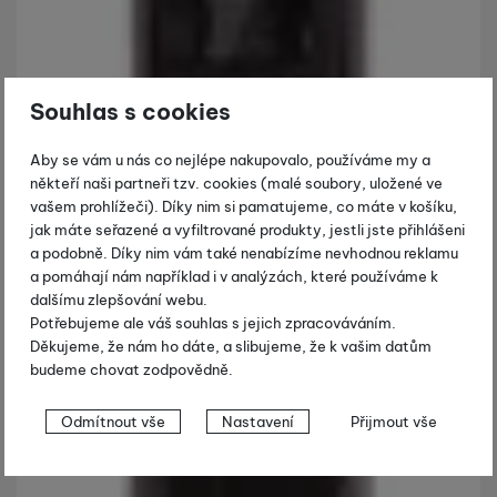
Souhlas s cookies
Aby se vám u nás co nejlépe nakupovalo, používáme my a
někteří naši partneři tzv. cookies (malé soubory, uložené ve
vašem prohlížeči). Díky nim si pamatujeme, co máte v košíku,
jak máte seřazené a vyfiltrované produkty, jestli jste přihlášeni
a podobně. Díky nim vám také nenabízíme nevhodnou reklamu
a pomáhají nám například i v analýzách, které používáme k
dalšímu zlepšování webu.
Potřebujeme ale váš souhlas s jejich zpracováváním.
Děkujeme, že nám ho dáte, a slibujeme, že k vašim datům
budeme chovat zodpovědně.
Nastavení souhlasů s kategoriemi
Odmítnout vše
Nastavení
Přijmout vše
cookies
Technické
Technické
-
bez těchto cookies náš web nebude fungovat
.