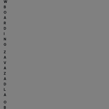
W
B
O
A
R
D
I
N
G
Z
A
V
A
Z
A
D
L
A
O
B