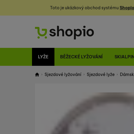
Toto je ukázkový obchod systému
Shopio
LYŽE
BĚŽECKÉ LYŽOVÁNÍ
SKIALPI
Sjezdové lyžování
Sjezdové lyže
Dámské
Shopio demo
Fotografie