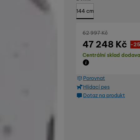
144 cm
Původní cena
62 997
Kč
47 248
Kč
Sl
15 
(
-2
Dostupnost
Centrální sklad dodava
Zboží je skladem u dod
Porovnat
Hlídací pes
Dotaz na produkt