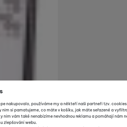
s
épe nakupovalo, používáme my a někteří naši partneři tzv. cookie
y nim si pamatujeme, co máte v košíku, jak máte seřazené a vyfiltro
íky nim vám také nenabízíme nevhodnou reklamu a pomáhají nám na
mu zlepšování webu.