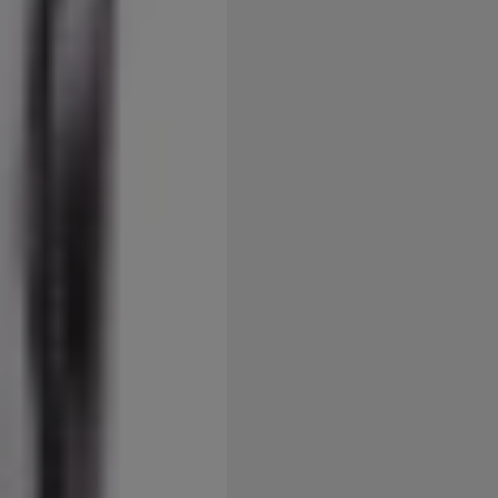
užíváme my nebo naši partneři, abychom vám mohli zobrazit vho
tak na stránkách třetích stran.