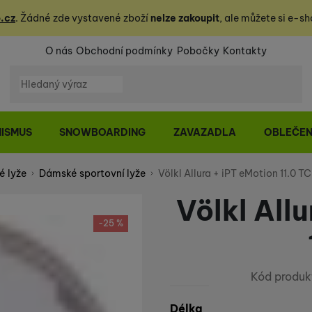
.cz
. Žádné zde vystavené zboží
nelze zakoupit
, ale můžete
si
e-sh
O nás
Obchodní podmínky
Pobočky
Kontakty
Vyhledávání
NISMUS
SNOWBOARDING
ZAVAZADLA
OBLEČEN
 lyže
Dámské sportovní lyže
Völkl Allura + iPT eMotion 11.0 TC
Völkl All
-25 %
Kód produk
Vyberte variantu
Délka