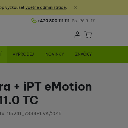
Zavřít
op vyzkoušet
včetně administrace
.
+420 800 111 111
Po-Pá 9-17
Telefonní číslo
Uživatelská sek
Košík
Přihlásit se
Í
VÝPRODEJ
NOVINKY
ZNAČKY
ura + iPT eMotion
11.0 TC
tu:
115241_7334P1.VA/2015