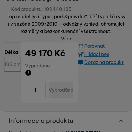
Kód produktu:
109440.185
Top model lyží typu „park&powder“ drží typické rysy
i v sezóně 2009/2010 – odvážný vzhled, ohromující
rozměry a bezkonkurenční všestrannost.
Více
Porovnat
49 170
Kč
Vyberte variantu
Délka
Hlídací pes
Dotaz na produkt
185 cm
Dostupnost
Vyprodáno
Produkt již není možné zakoupit
ks
Vyprodáno
Informace o produktu