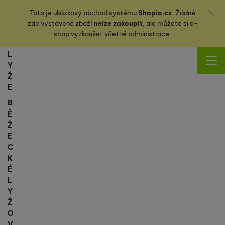
Zavřít
Toto je ukázkový obchod systému
Shopio.cz
. Žádné
zde vystavené zboží
nelze zakoupit
, ale můžete
si
e-
shop vyzkoušet
včetně administrace
.
L
Y
Ž
E
B
Ě
Ž
E
C
K
É
L
Y
Ž
O
V