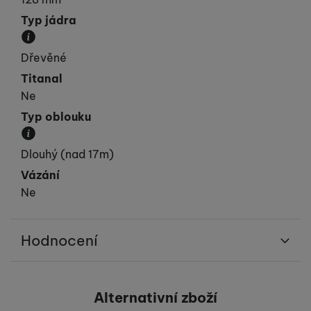
Typ jádra
Materiál, ze kterého je jádro lyže vyrobeno.
Dřevěné
Titanal
Ne
Typ oblouku
Přibližná velikost poloměru oblouku.
Dlouhý (nad 17m)
Vázání
Ne
Hodnocení
Pro vkládání recenzí je nutné se přihlásit.
Alternativní zboží