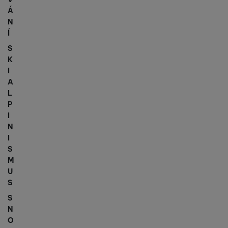
Á
N
Í
S
K
I
A
L
P
I
N
I
S
M
U
S
S
N
O