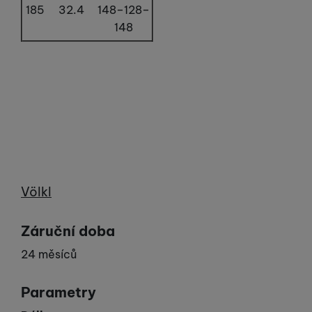
185
32.4
148–128–
148
Výrobce
Völkl
Záruční doba
24 měsíců
Parametry