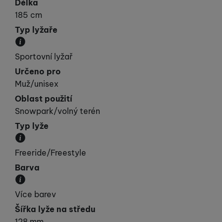
Délka
185 cm
Typ lyžaře
Udává vaší „výkonnost“.
Sportovní lyžař
Určeno pro
Muž/unisex
Oblast použití
Snowpark/volný terén
Typ lyže
Kategorie, do které lyže spadá svými vlastnostmi.
Freeride/Freestyle
Barva
Převládající barva výrobku.
Více barev
Šířka lyže na středu
128 mm