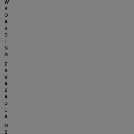
W
B
O
A
R
D
I
N
G
Z
A
V
A
Z
A
D
L
A
O
B