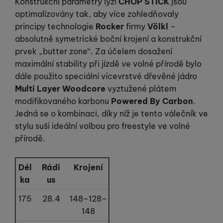
Konstrukční parametry lyží
CHOP STICK
jsou
optimalizovány tak, aby více zohledňovaly
principy technologie
Rocker
firmy
Völkl
–
absolutně symetrické boční krojení a konstrukční
prvek „butter zone“. Za účelem dosažení
maximální stability při jízdě ve volné přírodě bylo
dále použito speciální vícevrstvé dřevěné jádro
Multi Layer Woodcore
vyztužené plátem
modifikovaného karbonu
Powered By Carbon
.
Jedná se o kombinaci, díky níž je tento válečník ve
stylu suši ideální volbou pro freestyle ve volné
přírodě.
Dél
Rádi
Krojení
ka
us
175
28.4
148–128–
148