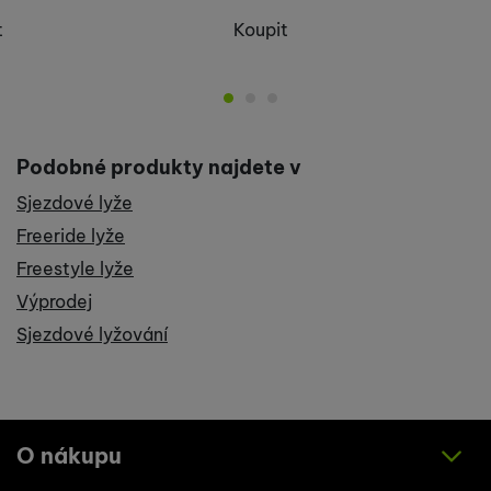
t
Koupit
Podobné produkty najdete v
Sjezdové lyže
Freeride lyže
Freestyle lyže
Výprodej
Sjezdové lyžování
O nákupu