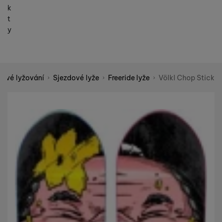
k
t
y
dové lyžování
Sjezdové lyže
Freeride lyže
Völkl Chop Stick
Shopio demo
Fotografie