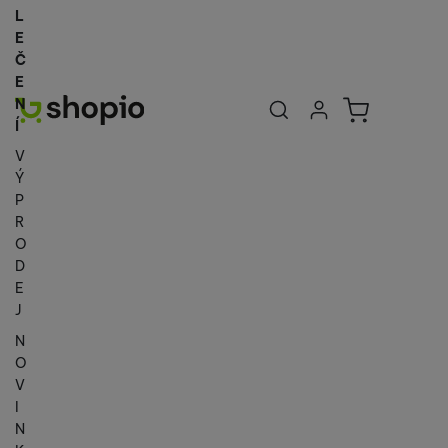
L
E
Č
E
Uživatelská se
Košík
N
Přihlásit se
Í
V
Ý
P
R
O
D
E
J
N
O
V
I
N