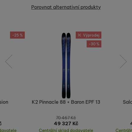
Recenze
Porovnat alternativní produkty
Nebyla přidána žádná recenze.
-25 %
Výprodej
-30 %
předchozí
následující
sion
K2 Pinnacle 88 + Baron EPF 13
Sal
70 467
Kč
č
49 327
Kč
davatele
Centrální sklad dodavatele
Centrál