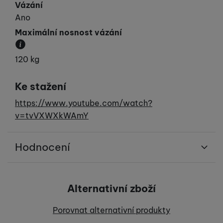
Vázání
Ano
Maximální nosnost vázání
Určuje maximální hmotnost lyžaře.
120 kg
Ke stažení
https://www.youtube.com/watch?
v=tvVXWXkWAmY
Hodnocení
Pro vkládání recenzí je nutné se přihlásit.
Alternativní zboží
Recenze
Porovnat alternativní produkty