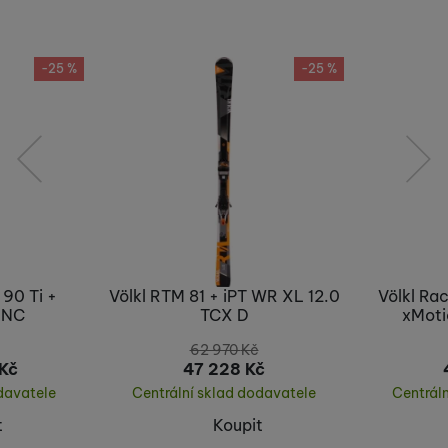
Nebyla přidána žádná recenze.
-25 %
-25 %
předchozí
následující
90 Ti +
Völkl RTM 81 + iPT WR XL 12.0
Völkl Ra
MNC
TCX D
xMoti
62 970
Kč
Kč
47 228
Kč
davatele
Centrální sklad dodavatele
Centrál
t
Koupit