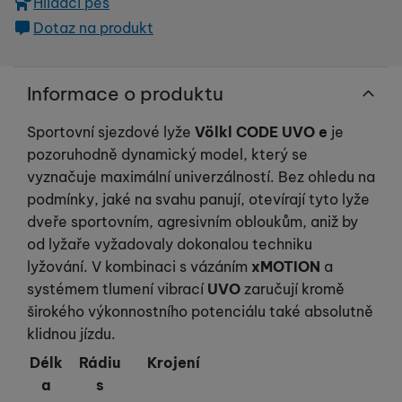
Hlídací pes
Dotaz na produkt
Informace o produktu
Sportovní sjezdové lyže
Völkl CODE UVO e
je
pozoruhodně dynamický model, který se
vyznačuje maximální univerzálností. Bez ohledu na
podmínky, jaké na svahu panují, otevírají tyto lyže
dveře sportovním, agresivním obloukům, aniž by
od lyžaře vyžadovaly dokonalou techniku
lyžování. V kombinaci s vázáním
xMOTION
a
systémem tlumení vibrací
UVO
zaručují kromě
širokého výkonnostního potenciálu také absolutně
klidnou jízdu.
Délk
Rádiu
Krojení
a
s