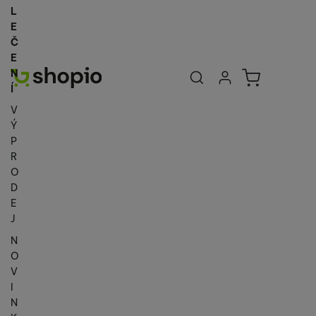
L
E
Č
E
Uživatelská se
Košík
N
Přihlásit se
Í
V
Ý
P
R
O
D
E
J
N
O
V
I
N