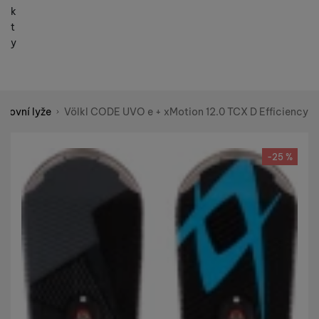
k
t
y
rtovní lyže
Völkl CODE UVO e + xMotion 12.0 TCX D Efficiency
Shopio demo
Fotografie
-25 %