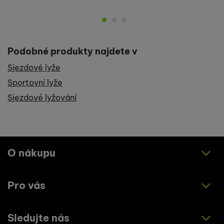
Podobné produkty najdete v
Sjezdové lyže
Sportovní lyže
Sjezdové lyžování
O nákupu
Pro vás
Jak nakupovat
Obchodní podmínky
Sledujte nás
O nás