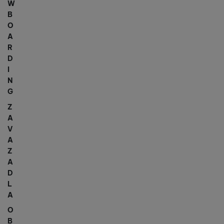
W
B
O
A
R
D
I
N
G
Z
A
V
A
Z
A
D
L
A
O
B