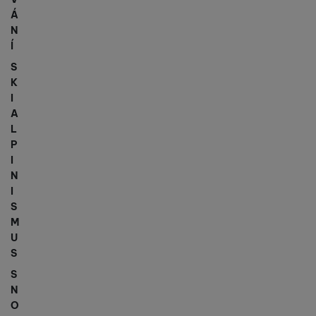
Á
N
Í
S
K
I
A
L
P
I
N
I
S
M
U
S
S
N
O