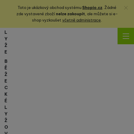
Zavřít
Toto je ukázkový obchod systému
Shopio.cz
. Žádné
zde vystavené zboží
nelze zakoupit
, ale můžete
si
e-
shop vyzkoušet
včetně administrace
.
L
Y
Ž
E
B
Ě
Ž
E
C
K
É
L
Y
Ž
O
V