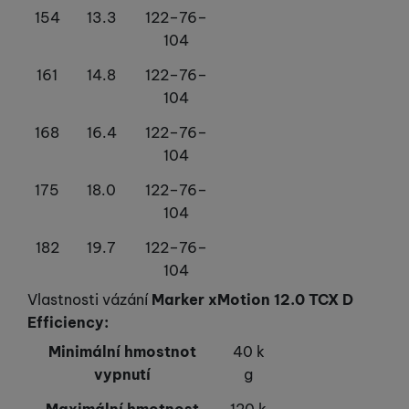
154
13.3
122–76–
104
161
14.8
122–76–
104
168
16.4
122–76–
104
175
18.0
122–76–
104
182
19.7
122–76–
104
Vlastnosti vázání
Marker xMotion 12.0 TCX D
Efficiency:
Minimální hmostnot
40 k
vypnutí
g
Maximální hmotnost
120 k