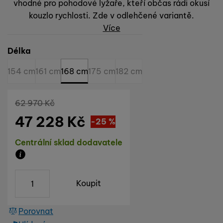
vhodné pro pohodové lyžaře, kteří občas rádi okusí
kouzlo rychlosti. Zde v odlehčené variantě.
Více
Vyberte variantu
Délka
154 cm
161 cm
168 cm
175 cm
182 cm
Původní cena
62 970
Kč
47 228
Kč
Sleva
15 742
(
-25
%
)
Kč
Dostupnost
Centrální sklad dodavatele
Zboží je skladem u dodavatele, doba dodání na náš s
ks
Koupit
Porovnat