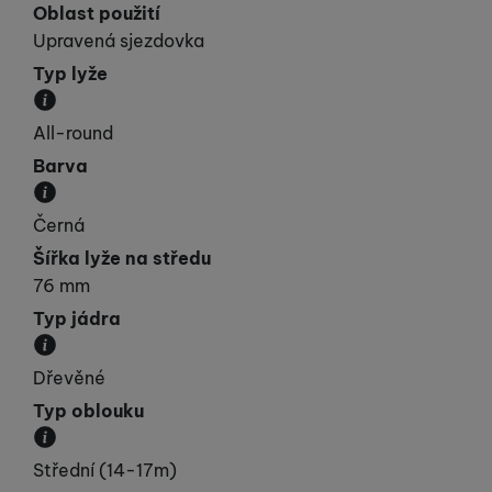
Oblast použití
Upravená sjezdovka
Typ lyže
Kategorie, do které lyže spadá svými vlastnostmi.
All-round
Barva
Převládající barva výrobku.
Černá
Šířka lyže na středu
76 mm
Typ jádra
Materiál, ze kterého je jádro lyže vyrobeno.
Dřevěné
Typ oblouku
Přibližná velikost poloměru oblouku.
Střední (14-17m)