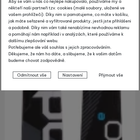
Aby se vám u nás co nejlépe nakupovalo, používáme my a
někteří naši partneři tzv. cookies (malé soubory, uložené ve
vašem prohlížeči). Díky nim si pamatujeme, co máte v košíku,
jak máte seřazené a vyfiltrované produkty, jestli jste přihlášeni
a podobně. Díky nim vám také nenabízíme nevhodnou reklamu
a pomáhají nám například i v analýzách, které používáme k
dalšímu zlepšování webu.
Potřebujeme ale váš souhlas s jejich zpracováváním.
Děkujeme, že nám ho dáte, a slibujeme, že k vašim datům
budeme chovat zodpovědně.
Nastavení souhlasů s kategoriemi
Odmítnout vše
Nastavení
Přijmout vše
cookies
Technické
Technické
-
bez těchto cookies náš web nebude fungovat
.
VŽDY AKTIVNÍ
Technické cookies umožňují váš průchod nákupním košíkem,
Preferenční a rozšířené funkce
Preferenční a rozšířené funkce
-
abyste nemuseli vše
porovnávání produktů a další nezbytné funkce.
nastavovat znovu a abyste se s námi mohli spojit např. pomocí
chatu
.