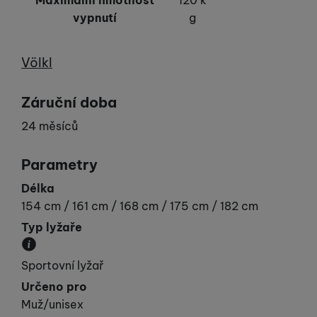
vypnutí
g
Výrobce
Völkl
Záruční doba
24 měsíců
Parametry
Délka
154 cm / 161 cm / 168 cm / 175 cm / 182 cm
Typ lyžaře
Udává vaší „výkonnost“.
Sportovní lyžař
Určeno pro
Muž/unisex