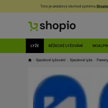
Toto je ukázkový obchod systému
Shopio
LYŽE
BĚŽECKÉ LYŽOVÁNÍ
SKIALPI
Sjezdové lyžování
Sjezdové lyže
Freesty
Shopio demo
Fotografie