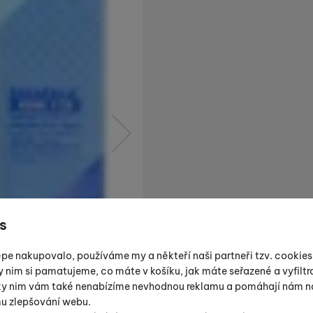
následující
s
épe nakupovalo, používáme my a někteří naši partneři tzv. cookie
y nim si pamatujeme, co máte v košíku, jak máte seřazené a vyfiltro
íky nim vám také nenabízíme nevhodnou reklamu a pomáhají nám na
mu zlepšování webu.