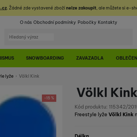
.cz
. Žádné zde vystavené zboží
nelze zakoupit
, ale můžete
si
e-sh
O nás
Obchodní podmínky
Pobočky
Kontakty
Vyhledávání
NISMUS
SNOWBOARDING
ZAVAZADLA
OBLEČEN
le lyže
Völkl Kink
Völkl Kin
-15 %
Kód produktu:
115342/201
Freestyle lyže
Völkl Kink
m
Vyberte variantu
Délka