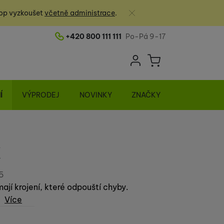
Zavřít
op vyzkoušet
včetně administrace
.
+420 800 111 111
Po-Pá 9-17
Telefonní číslo
Uživatelská sek
Košík
Přihlásit se
Í
VÝPRODEJ
NOVINKY
ZNAČKY
k
5
ají krojení, které odpouští chyby.
Více