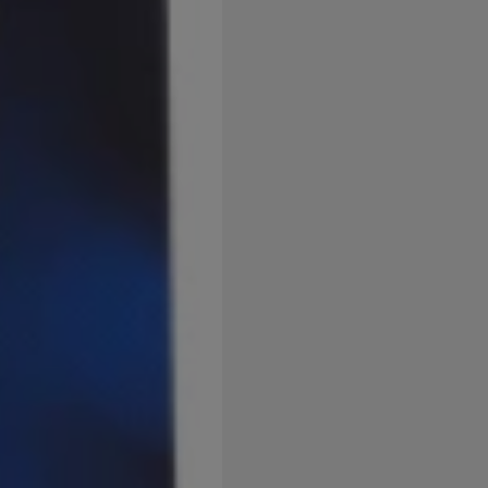
užíváme my nebo naši partneři, abychom vám mohli zobrazit vho
tak na stránkách třetích stran.