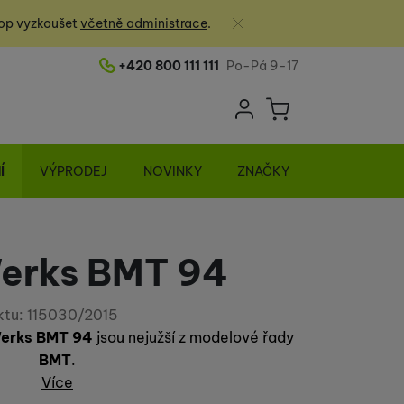
Zavřít
op vyzkoušet
včetně administrace
.
+420 800 111 111
Po-Pá 9-17
Telefonní číslo
Uživatelská sek
Košík
Přihlásit se
Í
VÝPRODEJ
NOVINKY
ZNAČKY
Werks BMT 94
ktu:
115030/2015
Werks BMT 94
jsou nejužší z modelové řady
BMT
.
Více