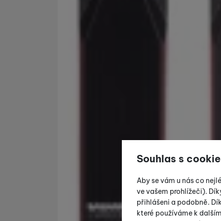
Souhlas s cookie
Aby se vám u nás co nejl
ve vašem prohlížeči). Dík
přihlášeni a podobně. D
které používáme k další