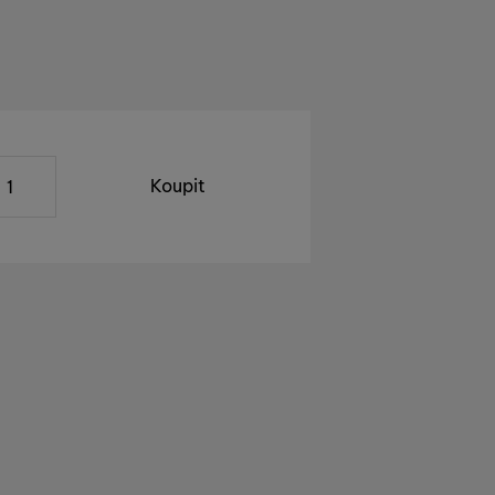
Koupit
tele
avatele, doba dodání na náš sklad závisí na možnostech d