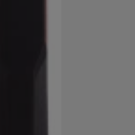
užíváme my nebo naši partneři, abychom vám mohli zobrazit vho
tak na stránkách třetích stran.