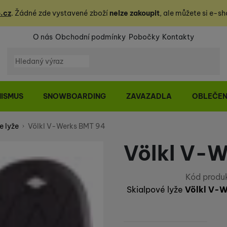
.cz
. Žádné zde vystavené zboží
nelze zakoupit
, ale můžete
si
e-sh
O nás
Obchodní podmínky
Pobočky
Kontakty
Vyhledávání
NISMUS
SNOWBOARDING
ZAVAZADLA
OBLEČEN
e lyže
Völkl V-Werks BMT 94
Völkl V-
Kód produ
Skialpové lyže
Völkl V-