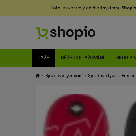
Toto je ukázkový obchod systému
Shopio
LYŽE
BĚŽECKÉ LYŽOVÁNÍ
SKIALPI
Sjezdové lyžování
Sjezdové lyže
Freerid
Shopio demo
Fotografie