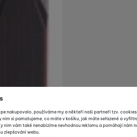
s
épe nakupovalo, používáme my a někteří naši partneři tzv. cookie
y nim si pamatujeme, co máte v košíku, jak máte seřazené a vyfiltro
íky nim vám také nenabízíme nevhodnou reklamu a pomáhají nám na
mu zlepšování webu.