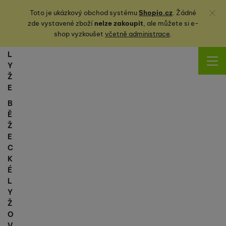
Zavřít
Toto je ukázkový obchod systému
Shopio.cz
. Žádné
zde vystavené zboží
nelze zakoupit
, ale můžete
si
e-
shop vyzkoušet
včetně administrace
.
L
Y
Ž
E
B
Ě
Ž
E
C
K
É
L
Y
Ž
O
V