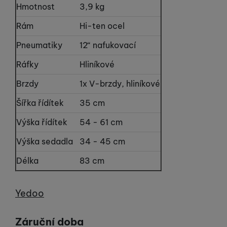
Hmotnost
3,9 kg
Rám
Hi-ten ocel
Pneumatiky
12“ nafukovací
Ráfky
Hliníkové
Brzdy
1x V-brzdy, hliníkové
Šířka řídítek
35 cm
Výška řídítek
54 - 61 cm
Výška sedadla
34 - 45 cm
Délka
83 cm
Výrobce
Yedoo
Záruční doba