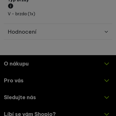
Popisuje typ a počet brzd.
V - brzda (1x)
Hodnocení
Pro vkládání recenzí je nutné se přihlásit.
Recenze
O nákupu
Nebyla přidána žádná recenze.
Pro vás
Jak nakupovat
Obchodní podmínky
Sledujte nás
O nás
Zásady ochrany osobních údajů
Články
Líbí se vám Shopio?
Instagram