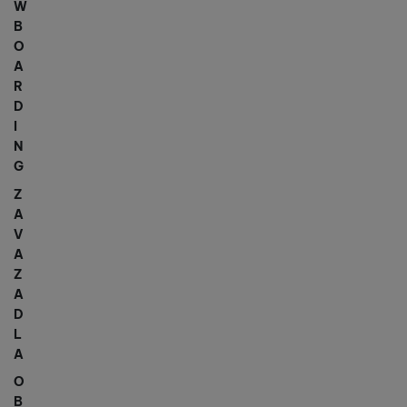
W
B
O
A
R
D
I
N
G
Z
A
V
A
Z
A
D
L
A
O
B