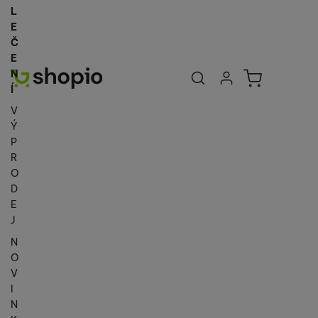
L
E
Č
E
Uživatelská se
Košík
N
Přihlásit se
Í
V
Ý
P
R
O
D
E
J
N
O
V
I
N