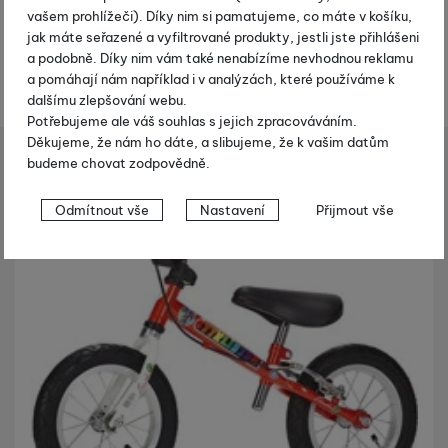
k
vašem prohlížeči). Díky nim si pamatujeme, co máte v košíku,
t
jak máte seřazené a vyfiltrované produkty, jestli jste přihlášeni
a podobně. Díky nim vám také nenabízíme nevhodnou reklamu
y
a pomáhají nám například i v analýzách, které používáme k
dalšímu zlepšování webu.
Potřebujeme ale váš souhlas s jejich zpracováváním.
Děkujeme, že nám ho dáte, a slibujeme, že k vašim datům
Yedoo Čtyřlístek Pinďa - červená
budeme chovat zodpovědně.
Shopio demo
Nastavení souhlasů s kategoriemi
Odmítnout vše
Nastavení
Přijmout vše
Fotografie
-4 %
cookies
Technické
Technické
-
bez těchto cookies náš web nebude fungovat
.
VŽDY AKTIVNÍ
Technické cookies umožňují váš průchod nákupním košíkem,
Preferenční a rozšířené funkce
Preferenční a rozšířené funkce
-
abyste nemuseli vše
porovnávání produktů a další nezbytné funkce.
nastavovat znovu a abyste se s námi mohli spojit např. pomocí
chatu
.
Povoleno