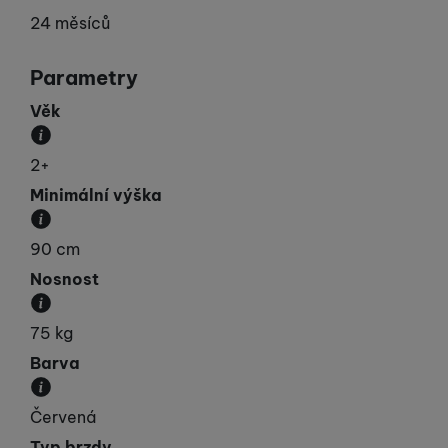
24 měsíců
Parametry
Věk
Minimální věk pro užívání.
2+
Minimální výška
Určuje minimální výšku uživatele.
90 cm
Nosnost
Maximální možné zatížení.
75 kg
Barva
Převládající barva výrobku.
Červená
Typ brzdy