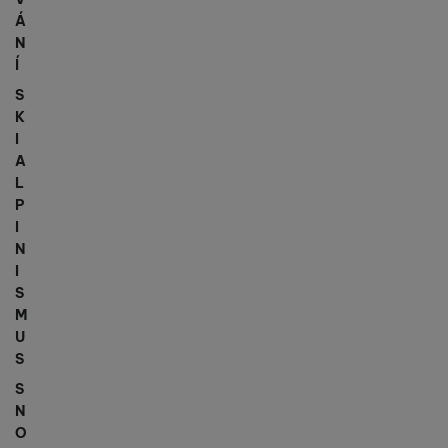
Á
N
Í
S
K
I
A
L
P
I
N
I
S
M
U
S
S
N
O