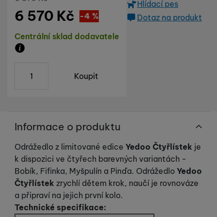
Hlídací pes
6 570
Kč
Sleva
300
(
-4
%
Kč
)
Dotaz na produkt
Dostupnost
Centrální sklad dodavatele
Zboží je skladem u dodavatele, doba dodání na náš s
ks
Koupit
Informace o produktu
Odrážedlo z limitované edice
Yedoo Čtyřlístek
je
k dispozici ve čtyřech barevných variantách -
Bobík, Fifinka, Myšpulín a Pinďa. Odrážedlo
Yedoo
Čtyřlístek
zrychlí dětem krok, naučí je rovnováze
a připraví na jejich první kolo.
Technické specifikace: