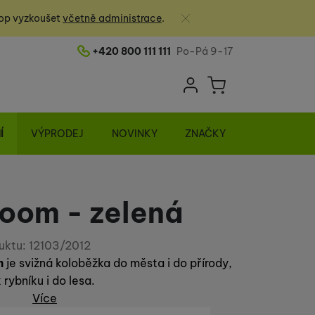
Zavřít
op vyzkoušet
včetně administrace
.
+420 800 111 111
Po-Pá 9-17
Telefonní číslo
Uživatelská sek
Košík
Přihlásit se
Í
VÝPRODEJ
NOVINKY
ZNAČKY
oom - zelená
uktu:
12103/2012
m
je svižná koloběžka do města i do přírody,
 rybníku i do lesa.
Více