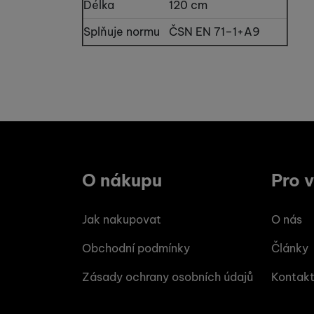
Povoleno
Délka
120 cm
Splňuje normu
ČSN EN 71–1+A9
Tyto cookies nám umožňu
Marketingové
Marketingové
-
abychom
návštěv a zdroje návště
Povoleno
souhrnně a anonymně, tak
Marketingové cookies po
jak na našich stránkách, 
O nákupu
Pro 
Jak nakupovat
O nás
Obchodní podmínky
Články
Zásady ochrany osobních údajů
Kontak