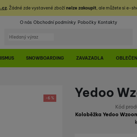
.cz
. Žádné zde vystavené zboží
nelze zakoupit
, ale můžete
si
e-sh
O nás
Obchodní podmínky
Pobočky
Kontakty
Vyhledávání
NISMUS
SNOWBOARDING
ZAVAZADLA
OBLEČEN
Yedoo Wz
-6 %
Kód prod
Koloběžka Yedoo Wzoo
k