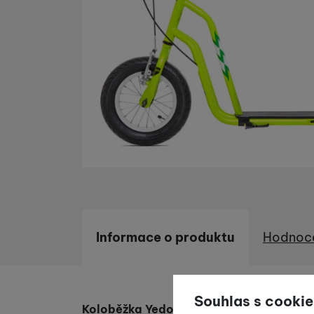
Informace o produktu
Hodnoc
Informace o produktu
Souhlas s cookie
Koloběžka Yedoo
Wzoom
je největší kol