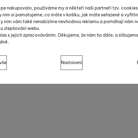
ými ovšem potřebám menších jezdců. Dvojnásobnou bezp
épe nakupovalo, používáme my a někteří naši partneři tzv. cookie
povídajícími juniorskými páčkami. Díky nim je tak koloběžk
y nim si pamatujeme, co máte v košíku, jak máte seřazené a vyfiltro
k, která smí (po doplnění odrazkami a blatníky) vyrazit i n
íky nim vám také nenabízíme nevhodnou reklamu a pomáhají nám na
mu zlepšování webu.
t stroje, která zpříjemňuje jízdu a prodlužuje ujeté kilomet
las s jejich zpracováváním. Děkujeme, že nám ho dáte, a slibujem
dně.
sů s kategoriemi cookies
vše
Nastavení
cookies náš web nebude fungovat
.
ují váš průchod nákupním košíkem, porovnávání produktů a další 
zšířené funkce
 funkce
-
abyste nemuseli vše nastavovat znovu a abyste se s námi 
práci s naším webem dokážeme ještě zpříjemnit. Dokážeme si za
ěli, jak se na webu chováte, a mohli náš web dále zlepšovat
.
moci s vyplňováním formulářů, umožní nám zobrazit služby jako j