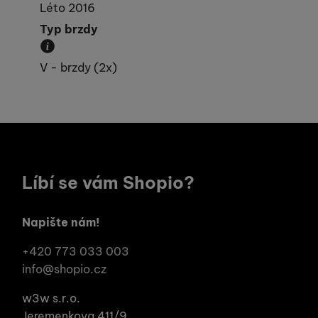
Léto 2016
Typ brzdy
ch pomocí určujeme počet
ies zpracováváme
Popisuje typ a počet brzd.
V - brzdy (2x)
dné obsahy nebo reklamy
Líbí se vám Shopio?
Napište nám!
+420 773 033 003
info@shopio.cz
w3w s.r.o.
Jeremenkova 411/9