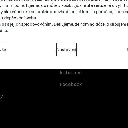
V sekci není žádný prod
y nim si pamatujeme, co máte v košíku, jak máte seřazené a vyfiltro
íky nim vám také nenabízíme nevhodnou reklamu a pomáhají nám na
mu zlepšování webu.
las s jejich zpracováváním. Děkujeme, že nám ho dáte, a slibujem
dně.
sů s kategoriemi cookies
vše
Nastavení
cookies náš web nebude fungovat
.
vás
Sledujte nás
Instagram
ují váš průchod nákupním košíkem, porovnávání produktů a další 
zšířené funkce
 funkce
-
abyste nemuseli vše nastavovat znovu a abyste se s námi 
Facebook
ty
práci s naším webem dokážeme ještě zpříjemnit. Dokážeme si za
ěli, jak se na webu chováte, a mohli náš web dále zlepšovat
.
moci s vyplňováním formulářů, umožní nám zobrazit služby jako j