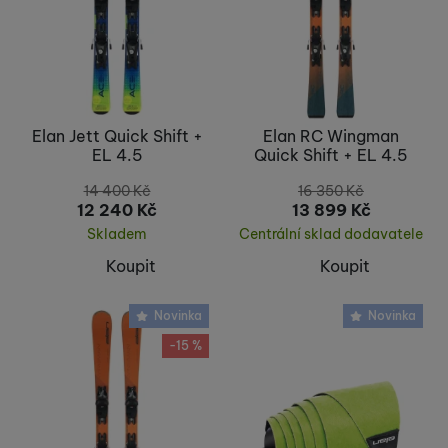
Elan Jett Quick Shift +
Elan RC Wingman
EL 4.5
Quick Shift + EL 4.5
14 400
Kč
16 350
Kč
12 240
Kč
13 899
Kč
Skladem
Centrální sklad dodavatele
Koupit
Koupit
Novinka
Novinka
-15 %