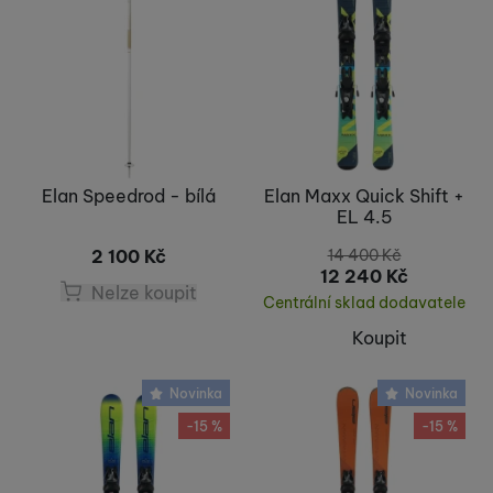
Elan Speedrod - bílá
Elan Maxx Quick Shift +
EL 4.5
2 100
Kč
14 400
Kč
12 240
Kč
Nelze koupit
Centrální sklad dodavatele
Koupit
Novinka
Novinka
-15 %
-15 %