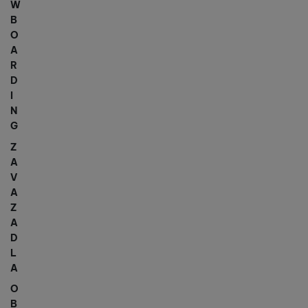
W
B
O
A
R
D
I
N
G
Z
A
V
A
Z
A
D
L
A
O
B