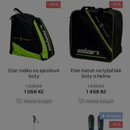
-20 %
-10 %
Elan taška na sjezdové
Elan batoh na lyžařské
boty
boty a helmu
1 320
Kč
1 620
Kč
1 056
Kč
1 458
Kč
Nelze koupit
Nelze koupit
Novinka
-15 %