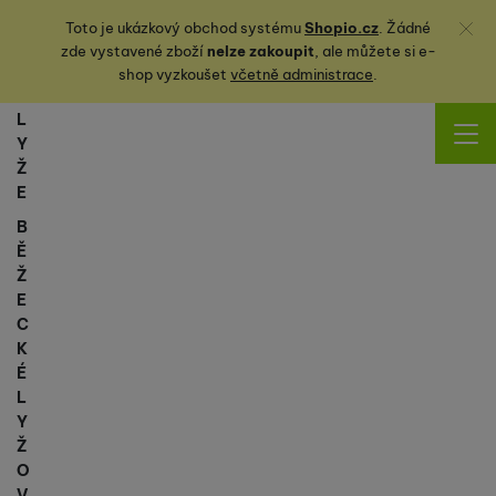
Zavřít
Toto je ukázkový obchod systému
Shopio.cz
. Žádné
zde vystavené zboží
nelze zakoupit
, ale můžete
si
e-
shop vyzkoušet
včetně administrace
.
L
Y
Ž
E
B
Ě
Ž
E
C
K
É
L
Y
Ž
O
V