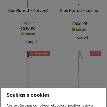
Elan Hotrod - červená
Elan Hotrod - zelená
1 740
Kč
1 740
Kč
1 218
Kč
Skladem
Skladem
Koupit
Koupit
Výprodej
-15 %
Souhlas s cookies
Aby se vám u nás co nejlépe nakupovalo, používáme my a