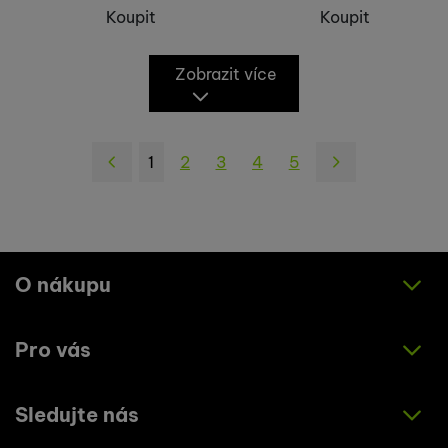
Koupit
Koupit
Zobrazit více
1
2
3
4
5
následující
O nákupu
Pro vás
Jak nakupovat
Obchodní podmínky
Sledujte nás
O nás
Zásady ochrany osobních údajů