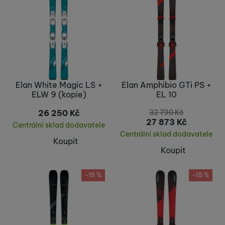
Elan White Magic LS +
Elan Amphibio GTi PS +
ELW 9 (kopie)
EL 10
26 250
Kč
32 790
Kč
27 873
Kč
Centrální sklad dodavatele
Centrální sklad dodavatele
Koupit
Koupit
-15 %
-15 %