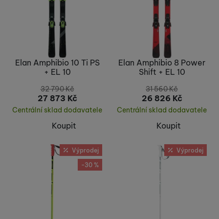
Elan Amphibio 10 Ti PS
Elan Amphibio 8 Power
+ EL 10
Shift + EL 10
32 790
Kč
31 560
Kč
27 873
Kč
26 826
Kč
Centrální sklad dodavatele
Centrální sklad dodavatele
Koupit
Koupit
Výprodej
Výprodej
-30 %