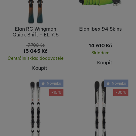
Elan RC Wingman
Elan Ibex 94 Skins
Quick Shift + EL 7.5
17 700
Kč
14 610
Kč
15 045
Kč
Skladem
Centrální sklad dodavatele
Koupit
Koupit
Novinka
Novinka
-15 %
-30 %