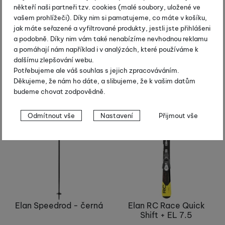
Elan Hotrod - černá
Elan Speedrod - zelená
někteří naši partneři tzv. cookies (malé soubory, uložené ve
vašem prohlížeči). Díky nim si pamatujeme, co máte v košíku,
1 740
Kč
2 100
Kč
jak máte seřazené a vyfiltrované produkty, jestli jste přihlášeni
1 785
Kč
a podobně. Díky nim vám také nenabízíme nevhodnou reklamu
Skladem
a pomáhají nám například i v analýzách, které používáme k
Skladem
Koupit
dalšímu zlepšování webu.
Koupit
Potřebujeme ale váš souhlas s jejich zpracováváním.
Děkujeme, že nám ho dáte, a slibujeme, že k vašim datům
budeme chovat zodpovědně.
Výprodej
Novinka
-30 %
Nastavení souhlasů s kategoriemi
Odmítnout vše
Nastavení
Přijmout vše
cookies
Technické
Technické
-
bez těchto cookies náš web nebude fungovat
.
VŽDY AKTIVNÍ
Technické cookies umožňují váš průchod nákupním košíkem,
Preferenční a rozšířené funkce
Preferenční a rozšířené funkce
-
abyste nemuseli vše
porovnávání produktů a další nezbytné funkce.
nastavovat znovu a abyste se s námi mohli spojit např. pomocí
Elan Speedrod - černá
Elan RC Race Quick
chatu
.
Shift + EL 7.5
Povoleno