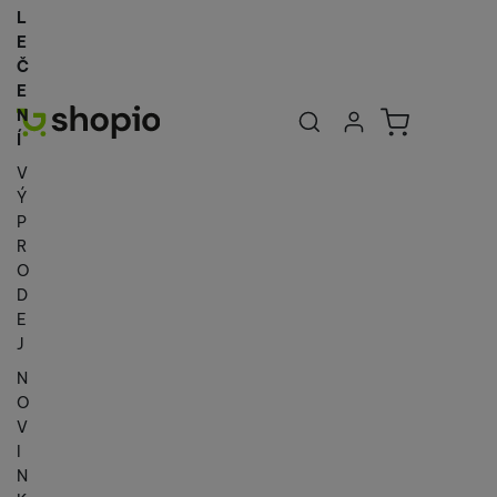
L
E
Č
E
Uživatelská se
Košík
N
Přihlásit se
Í
V
Ý
P
R
O
D
E
J
N
O
V
I
N