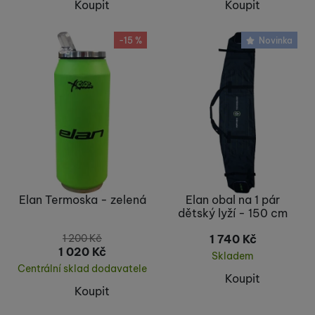
Koupit
Koupit
-15 %
Novinka
Elan Termoska - zelená
Elan obal na 1 pár
dětský lyží - 150 cm
1 200
Kč
1 740
Kč
1 020
Kč
Skladem
Centrální sklad dodavatele
Koupit
Koupit