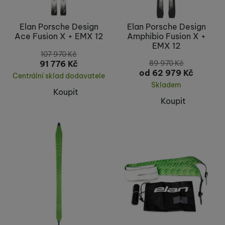
Elan Porsche Design
Elan Porsche Design
Ace Fusion X + EMX 12
Amphibio Fusion X +
EMX 12
107 970
Kč
91 776
Kč
89 970
Kč
od 62 979
Kč
Centrální sklad dodavatele
Skladem
Koupit
Koupit