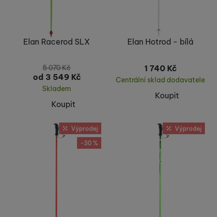
Elan Racerod SLX
Elan Hotrod - bílá
5 070
Kč
1 740
Kč
od 3 549
Kč
Centrální sklad dodavatele
Skladem
Koupit
Koupit
Výprodej
Výprodej
-30 %