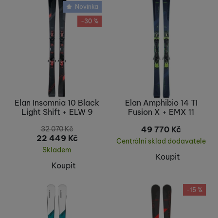
Doporučujeme
(
1
)
Novinka
Nejprodávanější
Výprodej
(
24
)
-30 %
Novinka
(
31
)
Elan Insomnia 10 Black
Elan Amphibio 14 TI
Light Shift + ELW 9
Fusion X + EMX 11
32 070
Kč
49 770
Kč
22 449
Kč
Centrální sklad dodavatele
Skladem
Koupit
Koupit
-15 %