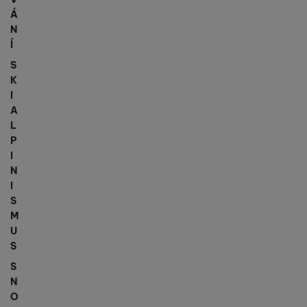
Á
N
Í
S
K
I
A
L
P
I
N
I
S
M
U
S
S
N
O