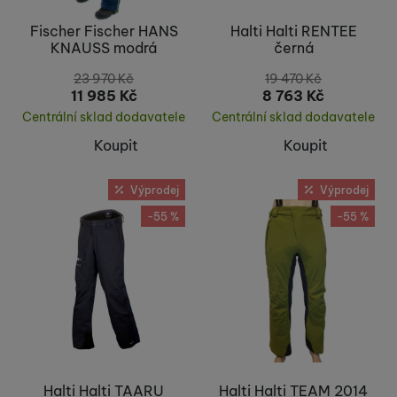
Fischer Fischer HANS
Halti Halti RENTEE
KNAUSS modrá
černá
23 970
Kč
19 470
Kč
11 985
Kč
8 763
Kč
Centrální sklad dodavatele
Centrální sklad dodavatele
Koupit
Koupit
Výprodej
Výprodej
-55 %
-55 %
Halti Halti TAARU
Halti Halti TEAM 2014