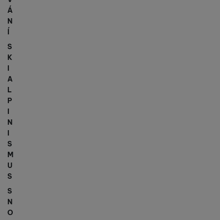
Á
N
Í
S
K
I
A
L
P
I
N
I
S
M
U
S
S
N
O