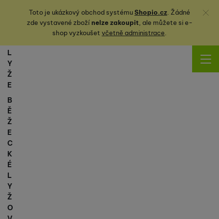
Zavřít
Toto je ukázkový obchod systému
Shopio.cz
. Žádné
zde vystavené zboží
nelze zakoupit
, ale můžete
si
e-
shop vyzkoušet
včetně administrace
.
L
Y
Ž
E
B
Ě
Ž
E
C
K
É
L
Y
Ž
O
V