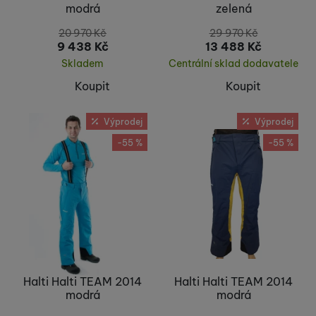
modrá
zelená
20 970
Kč
29 970
Kč
9 438
Kč
13 488
Kč
Skladem
Centrální sklad dodavatele
Koupit
Koupit
Výprodej
Výprodej
-55 %
-55 %
Halti Halti TEAM 2014
Halti Halti TEAM 2014
modrá
modrá