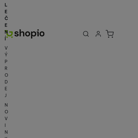
L
E
Č
E
Uživatelská se
Košík
N
Přihlásit se
Í
V
Ý
P
R
O
D
E
J
N
O
V
I
N