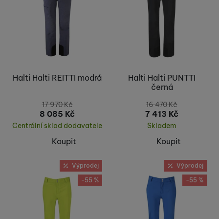
Halti Halti REITTI modrá
Halti Halti PUNTTI
černá
17 970
Kč
16 470
Kč
8 085
Kč
7 413
Kč
Centrální sklad dodavatele
Skladem
Koupit
Koupit
Výprodej
Výprodej
-55 %
-55 %