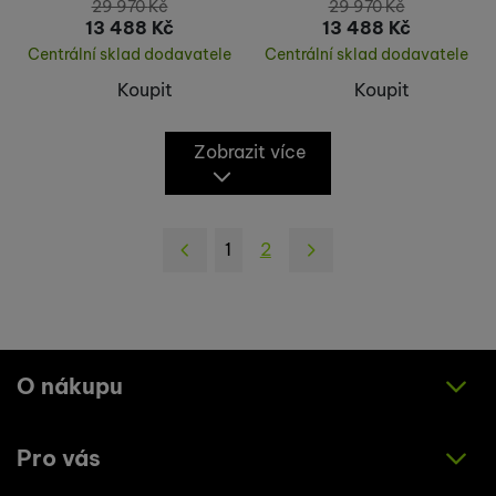
29 970
Kč
29 970
Kč
13 488
Kč
13 488
Kč
Centrální sklad dodavatele
Centrální sklad dodavatele
Koupit
Koupit
Zobrazit více
1
2
následující
O nákupu
Pro vás
Jak nakupovat