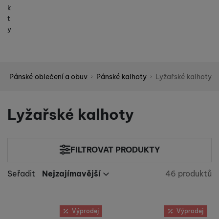
k
t
y
í
Pánské oblečení a obuv
Pánské kalhoty
Lyžařské kalhoty
Shopio demo
Lyžařské kalhoty
FILTROVAT PRODUKTY
Cena
(Kč)
Seřadit
Nejzajímavější
46 produktů
Nalezeno 
Nejzajímavější
Výrobci
Nejlevnější
Nejdražší
Armada
Produkty
(
3
)
Velikost oblečení
až
Výprodej
Výprodej
Nejvíc zlevněné
Blizzard
(
1
)