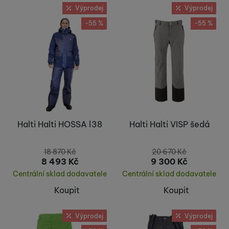
Výprodej
Výprodej
-55 %
-55 %
Halti Halti HOSSA l38
Halti Halti VISP šedá
18 870
Kč
20 670
Kč
8 493
Kč
9 300
Kč
Centrální sklad dodavatele
Centrální sklad dodavatele
Koupit
Koupit
Výprodej
Výprodej