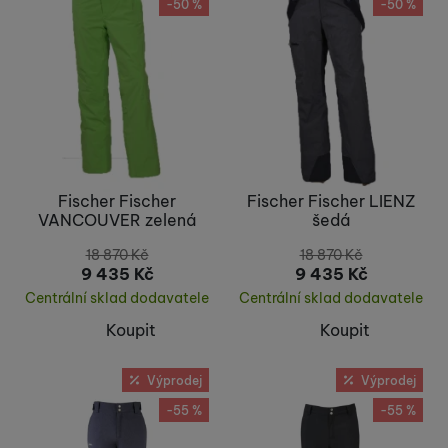
-50 %
-50 %
Fischer Fischer
Fischer Fischer LIENZ
VANCOUVER zelená
šedá
18 870
Kč
18 870
Kč
9 435
Kč
9 435
Kč
Centrální sklad dodavatele
Centrální sklad dodavatele
Koupit
Koupit
Výprodej
Výprodej
-55 %
-55 %