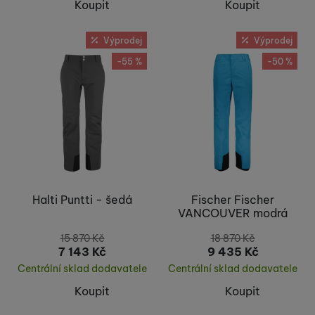
Koupit
Koupit
Výprodej
Výprodej
-55 %
-50 %
Halti Puntti - šedá
Fischer Fischer
VANCOUVER modrá
15 870
Kč
18 870
Kč
7 143
Kč
9 435
Kč
Centrální sklad dodavatele
Centrální sklad dodavatele
Koupit
Koupit