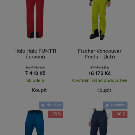
Halti Halti PUNTTI
Fischer Vancouver
červená
Pants - žlutá
16 470
Kč
17 970
Kč
7 413
Kč
16 173
Kč
Skladem
Centrální sklad dodavatele
Koupit
Koupit
Novinka
Novinka
-25 %
-30 %