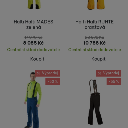
Halti Halti MADES
Halti Halti RUHTE
zelená
oranžová
17 970
Kč
23 970
Kč
8 085
Kč
10 788
Kč
Centrální sklad dodavatele
Centrální sklad dodavatele
Koupit
Koupit
Výprodej
Výprodej
-50 %
-55 %