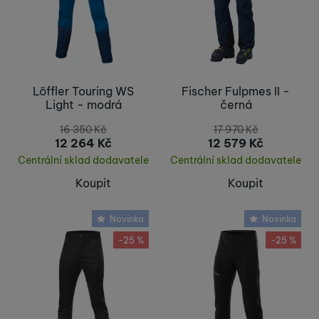
Löffler Touring WS
Fischer Fulpmes II -
Light - modrá
černá
16 350
Kč
17 970
Kč
12 264
Kč
12 579
Kč
Centrální sklad dodavatele
Centrální sklad dodavatele
Koupit
Koupit
Novinka
Novinka
-25 %
-25 %