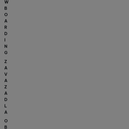
W
B
O
A
R
D
I
N
G
Z
A
V
A
Z
A
D
L
A
O
B