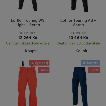
Löffler Touring WS
Löffler Touring AS -
Light - černá
černá
16 350
Kč
13 950
Kč
12 264
Kč
10 464
Kč
Centrální sklad dodavatele
Centrální sklad dodavatele
Koupit
Koupit
Výprodej
Novinka
-50 %
-25 %