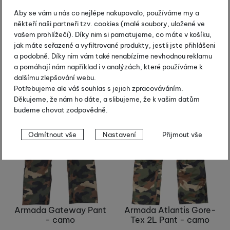
Löffler Touring AS -
Fischer Hans Knauss
zelená
Pants - černá
Aby se vám u nás co nejlépe nakupovalo, používáme my a
někteří naši partneři tzv. cookies (malé soubory, uložené ve
13 950
Kč
23 970
Kč
vašem prohlížeči). Díky nim si pamatujeme, co máte v košíku,
10 464
Kč
21 573
Kč
jak máte seřazené a vyfiltrované produkty, jestli jste přihlášeni
Centrální sklad dodavatele
Skladem
a podobně. Díky nim vám také nenabízíme nevhodnou reklamu
Koupit
Koupit
a pomáhají nám například i v analýzách, které používáme k
dalšímu zlepšování webu.
Potřebujeme ale váš souhlas s jejich zpracováváním.
Výprodej
Výprodej
Děkujeme, že nám ho dáte, a slibujeme, že k vašim datům
-30 %
-30 %
budeme chovat zodpovědně.
Nastavení souhlasů s kategoriemi
Odmítnout vše
Nastavení
Přijmout vše
cookies
Technické
Technické
-
bez těchto cookies náš web nebude fungovat
.
VŽDY AKTIVNÍ
Technické cookies umožňují váš průchod nákupním košíkem,
Preferenční a rozšířené funkce
Armada Gateway Pant
Armada Atlantis Gore-
Preferenční a rozšířené funkce
-
abyste nemuseli vše
porovnávání produktů a další nezbytné funkce.
- camo
Tex 2L Pant - camo
nastavovat znovu a abyste se s námi mohli spojit např. pomocí