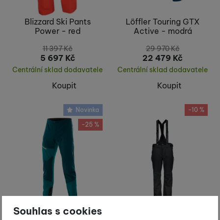
Blizzard Ski Pants
Löffler Touring GTX
Power - red
Active - modrá
11 397
Kč
29 970
Kč
5 697
Kč
22 479
Kč
Centrální sklad dodavatele
Centrální sklad dodavatele
Koupit
Koupit
Novinka
-10 %
-25 %
Souhlas s cookies