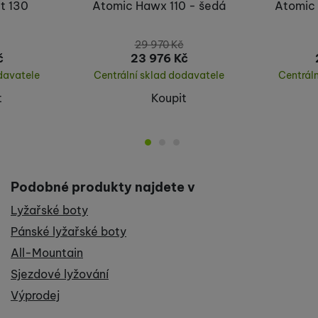
t 130
Atomic Hawx 110 - šedá
Atomic 
29 970
Kč
č
23 976
Kč
davatele
Centrální sklad dodavatele
Centrál
t
Koupit
Podobné produkty najdete v
Lyžařské boty
Pánské lyžařské boty
All-Mountain
Sjezdové lyžování
Výprodej