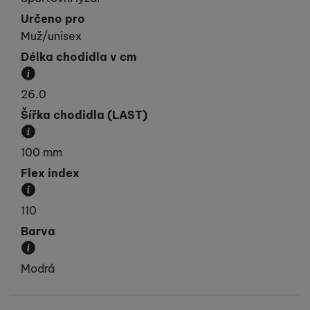
Určeno pro
Muž/unisex
Délka chodidla v cm
Délka chodidla v cm.
26.0
Šířka chodidla (LAST)
Jak máte široké chodidlo v oblasti prstů. Většinou
100 mm
Flex index
Stupnice tuhosti lyžařské boty.
110
Barva
Převládající barva výrobku.
Modrá