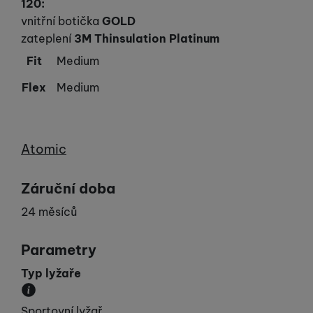
120
:
vnitřní botička
GOLD
zateplení
3M Thinsulation Platinum
Fit
Medium
Flex
Medium
Výrobce
Atomic
Záruční doba
24 měsíců
Parametry
Typ lyžaře
Udává vaší „výkonnost“.
Sportovní lyžař