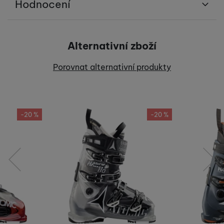
Hodnocení
Pro vkládání recenzí je nutné se přihlásit.
Alternativní zboží
Recenze
Porovnat alternativní produkty
Nebyla přidána žádná recenze.
-20 %
-20 %
předchozí
následující