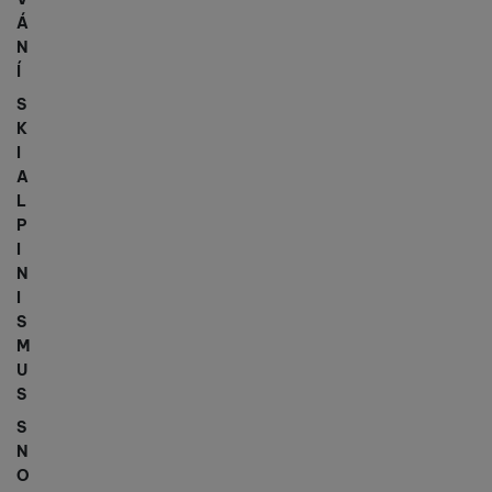
Á
N
Í
S
K
I
A
L
P
I
N
I
S
M
U
S
S
N
O