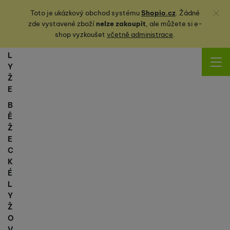
Zavřít
Toto je ukázkový obchod systému
Shopio.cz
. Žádné
zde vystavené zboží
nelze zakoupit
, ale můžete
si
e-
shop vyzkoušet
včetně administrace
.
L
Y
Ž
E
B
Ě
Ž
E
C
K
É
L
Y
Ž
O
V