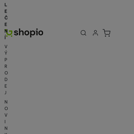
L
E
Č
E
Uživatelská se
Košík
N
Přihlásit se
Í
V
Ý
P
R
O
D
E
J
N
O
V
I
N