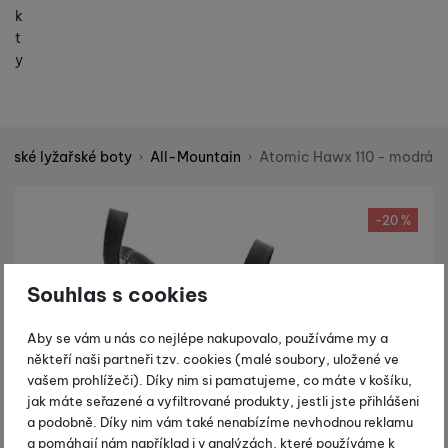
k
t
y
ánské lyžařské boty
All-Mountain
Atomic Hawx 110 - modrá
Shopio demo
Fotografie
-20 %
Souhlas s cookies
Aby se vám u nás co nejlépe nakupovalo, používáme my a
někteří naši partneři tzv. cookies (malé soubory, uložené ve
vašem prohlížeči). Díky nim si pamatujeme, co máte v košíku,
jak máte seřazené a vyfiltrované produkty, jestli jste přihlášeni
a podobně. Díky nim vám také nenabízíme nevhodnou reklamu
a pomáhají nám například i v analýzách, které používáme k