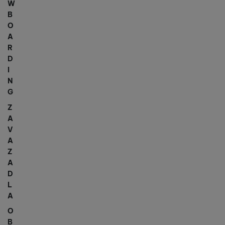
W
B
O
A
R
D
I
N
G
Z
A
V
A
Z
A
D
L
A
O
B