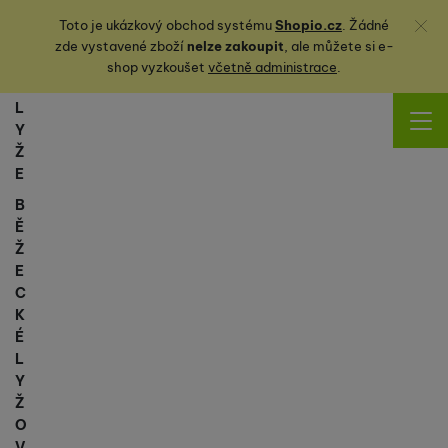
Zavřít
Toto je ukázkový obchod systému
Shopio.cz
. Žádné
zde vystavené zboží
nelze zakoupit
, ale můžete
si
e-
shop vyzkoušet
včetně administrace
.
L
Y
Ž
E
B
Ě
Ž
E
C
K
É
L
Y
Ž
O
V