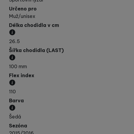
Určeno pro
Muž/unisex
Délka chodidla v cm
Délka chodidla v cm.
26.5
Šířka chodidla (LAST)
Jak máte široké chodidlo v oblasti prstů. Většinou
100 mm
Flex index
Stupnice tuhosti lyžařské boty.
110
Barva
Převládající barva výrobku.
Šedá
Sezóna
2015/2016