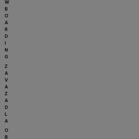
W
B
O
A
R
D
I
N
G
Z
A
V
A
Z
A
D
L
A
O
B