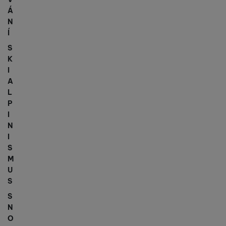
Á
N
Í
S
K
I
A
L
P
I
N
I
S
M
U
S
S
N
O