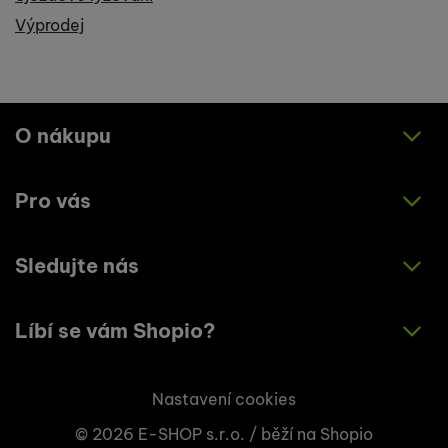
Výprodej
O nákupu
Pro vás
Jak nakupovat
Obchodní podmínky
Sledujte nás
O nás
Zásady ochrany osobních údajů
Články
Líbí se vám Shopio?
Instagram
Kontakty
Facebook
Napište nám!
Nastavení cookies
© 2026 E-SHOP s.r.o. /
běží na
Shopio
+420 773 033 003