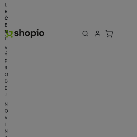
L
E
Č
E
Uživatelská se
Košík
N
Přihlásit se
Í
V
Ý
P
R
O
D
E
J
N
O
V
I
N