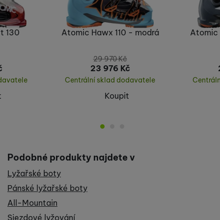
t 130
Atomic Hawx 110 - modrá
Atomic 
29 970
Kč
č
23 976
Kč
davatele
Centrální sklad dodavatele
Centrál
t
Koupit
Podobné produkty najdete v
Lyžařské boty
Pánské lyžařské boty
All-Mountain
Sjezdové lyžování