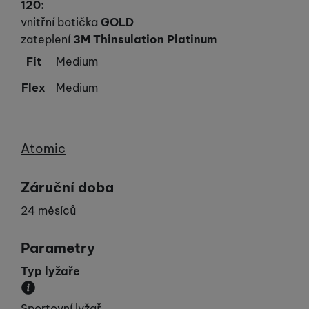
120
:
vnitřní botička
GOLD
zateplení
3M Thinsulation Platinum
Fit
Medium
Flex
Medium
Výrobce
Atomic
Záruční doba
24 měsíců
Parametry
Typ lyžaře
Udává vaší „výkonnost“.
Sportovní lyžař