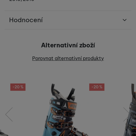
Hodnocení
Pro vkládání recenzí je nutné se přihlásit.
Alternativní zboží
Recenze
Porovnat alternativní produkty
Nebyla přidána žádná recenze.
-20 %
-20 %
předchozí
následující