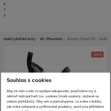
k
t
y
Pánské lyžařské boty
All-Mountain
Atomic Hawx 110 - šedá
Shopio demo
Fotografie
-20 %
Souhlas s cookies
Aby se vám u nás co nejlépe nakupovalo, používáme my a
někteří naši partneři tzv. cookies (malé soubory, uložené ve
vašem prohlížeči). Díky nim si pamatujeme, co máte v košíku,
jak máte seřazené a vyfiltrované produkty, jestli jste přihlášeni