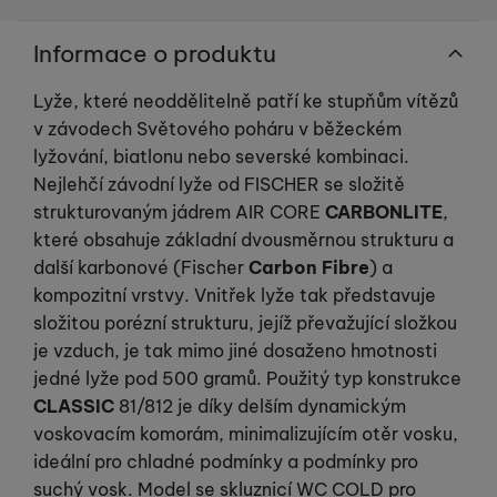
Informace o produktu
Lyže, které neoddělitelně patří ke stupňům vítězů
v závodech Světového poháru v běžeckém
lyžování, biatlonu nebo severské kombinaci.
Nejlehčí závodní lyže od FISCHER se složitě
strukturovaným jádrem AIR CORE
CARBONLITE
,
které obsahuje základní dvousměrnou strukturu a
další karbonové (Fischer
Carbon Fibre
) a
kompozitní vrstvy. Vnitřek lyže tak představuje
složitou porézní strukturu, jejíž převažující složkou
je vzduch, je tak mimo jiné dosaženo hmotnosti
jedné lyže pod 500 gramů. Použitý typ konstrukce
CLASSIC
81/812 je díky delším dynamickým
voskovacím komorám, minimalizujícím otěr vosku,
ideální pro chladné podmínky a podmínky pro
suchý vosk. Model se skluznicí WC COLD pro