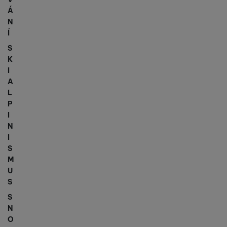
Á
N
Í
S
K
I
A
L
P
I
N
I
S
M
U
S
S
N
O