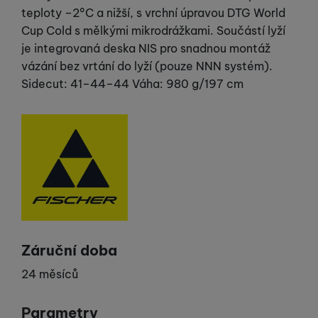
teploty –2°C a nižší, s vrchní úpravou DTG World
Cup Cold s mělkými mikrodrážkami. Součástí lyží
je integrovaná deska NIS pro snadnou montáž
vázání bez vrtání do lyží (pouze NNN systém).
Sidecut: 41–44–44 Váha: 980 g/197 cm
Výrobce
Záruční doba
24 měsíců
Parametry