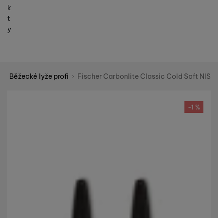
k
t
y
e
Běžecké lyže profi
Fischer Carbonlite Classic Cold Soft NIS
Shopio demo
Fotografie
-1 %