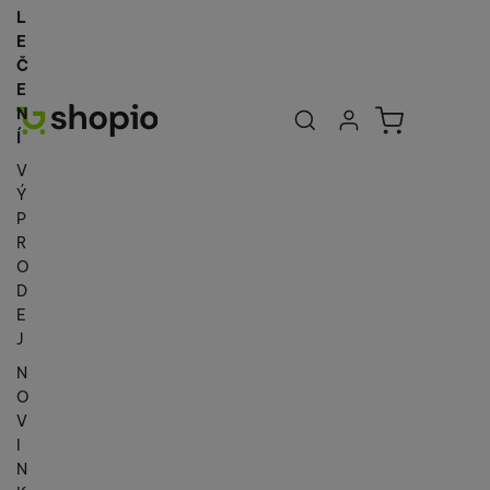
L
E
Č
E
Uživatelská se
Košík
N
Přihlásit se
Í
V
Ý
P
R
O
D
E
J
N
O
V
I
N