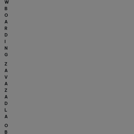
W
B
O
A
R
D
I
N
G
Z
A
V
A
Z
A
D
L
A
O
B