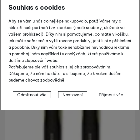
Souhlas s cookies
Aby se vám u nás co nejlépe nakupovalo, používáme my a
někteří naši partneři tzv. cookies (malé soubory, uložené ve
vašem prohlížeči). Díky nim si pamatujeme, co máte v košíku,
jak máte seřazené a vyfiltrované produkty, jestli jste přihlášeni
a podobně. Díky nim vám také nenabízíme nevhodnou reklamu
a pomáhají nám například i v analýzách, které používáme k
dalšímu zlepšování webu.
Potřebujeme ale váš souhlas s jejich zpracováváním.
Děkujeme, že nám ho dáte, a slibujeme, že k vašim datům
budeme chovat zodpovědně.
Nastavení souhlasů s kategoriemi
Odmítnout vše
Nastavení
Přijmout vše
cookies
Technické
Technické
-
bez těchto cookies náš web nebude fungovat
.
VŽDY AKTIVNÍ
Technické cookies umožňují váš průchod nákupním košíkem,