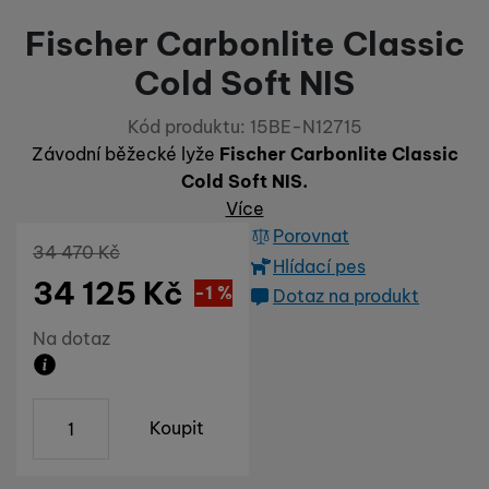
Fischer Carbonlite Classic
Cold Soft NIS
Kód produktu:
15BE-N12715
Závodní běžecké lyže
Fischer Car­bonlite Classic
Cold Soft NIS.
Více
Porovnat
Původní cena
34 470
Kč
Hlídací pes
34 125
Kč
Sleva
345
(
-1
%
)
Kč
Dotaz na produkt
Dostupnost
Na dotaz
Zboží není momentálně ani skladem u výrobce
ks
Koupit