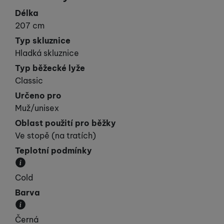
Délka
207 cm
Typ skluznice
Hladká skluznice
Typ běžecké lyže
Classic
Určeno pro
Muž/unisex
Oblast použití pro běžky
Ve stopě (na tratích)
Teplotní podmínky
Jedná se o rozdíl struktury skluznice v závislosti
Cold
Barva
Převládající barva výrobku.
Černá