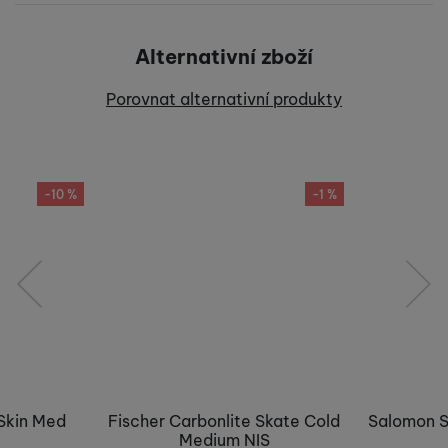
Pro vkládání recenzí je nutné se přihlásit.
Alternativní zboží
Recenze
Porovnat alternativní produkty
Nebyla přidána žádná recenze.
-10 %
-1 %
předchozí
následující
Skin Med
Fischer Carbonlite Skate Cold
Salomon S
Medium NIS