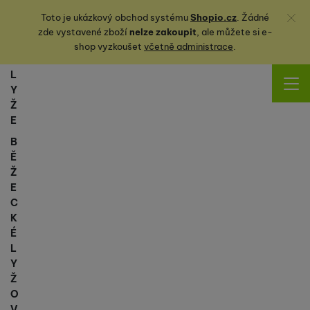
Zavřít
Toto je ukázkový obchod systému
Shopio.cz
. Žádné
zde vystavené zboží
nelze zakoupit
, ale můžete
si
e-
shop vyzkoušet
včetně administrace
.
L
Y
Ž
E
B
Ě
Ž
E
C
K
É
L
Y
Ž
O
V