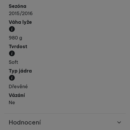
Sezóna
2015/2016
Váha lyže
Hmotnost jedné lyže v gramech.
980 g
Tvrdost
Tvrdost lyže závisí na váze běžce, těžší běžci volí 
Soft
Typ jádra
Materiál, ze kterého je jádro lyže vyrobeno.
Dřevěné
Vázání
Ne
Hodnocení