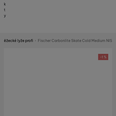
k
t
y
Běžecké lyže profi
Fischer Carbonlite Skate Cold Medium NIS
Shopio demo
Fotografie
-1 %