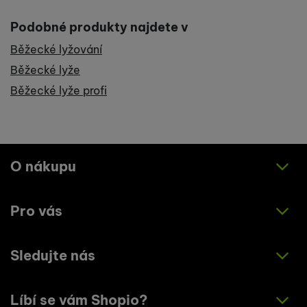
Podobné produkty najdete v
Běžecké lyžování
Běžecké lyže
Běžecké lyže profi
O nákupu
Pro vás
Jak nakupovat
Obchodní podmínky
Sledujte nás
O nás
Zásady ochrany osobních údajů
Články
Líbí se vám Shopio?
Instagram