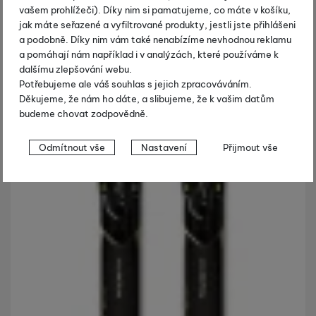
vašem prohlížeči). Díky nim si pamatujeme, co máte v košíku,
jak máte seřazené a vyfiltrované produkty, jestli jste přihlášeni
a podobně. Díky nim vám také nenabízíme nevhodnou reklamu
a pomáhají nám například i v analýzách, které používáme k
dalšímu zlepšování webu.
Potřebujeme ale váš souhlas s jejich zpracováváním.
Děkujeme, že nám ho dáte, a slibujeme, že k vašim datům
budeme chovat zodpovědně.
Nastavení souhlasů s kategoriemi
Odmítnout vše
Nastavení
Přijmout vše
cookies
Technické
Technické
-
bez těchto cookies náš web nebude fungovat
.
VŽDY AKTIVNÍ
Technické cookies umožňují váš průchod nákupním košíkem,
Preferenční a rozšířené funkce
Preferenční a rozšířené funkce
-
abyste nemuseli vše
porovnávání produktů a další nezbytné funkce.
nastavovat znovu a abyste se s námi mohli spojit např. pomocí
chatu
.
Povoleno