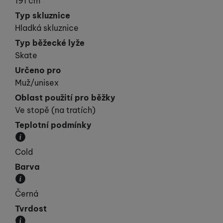
191 cm
Typ skluznice
Hladká skluznice
Typ běžecké lyže
Skate
Určeno pro
Muž/unisex
Oblast použití pro běžky
Ve stopě (na tratích)
Teplotní podmínky
Jedná se o rozdíl struktury skluznice v závislosti
Cold
Barva
Převládající barva výrobku.
Černá
Tvrdost