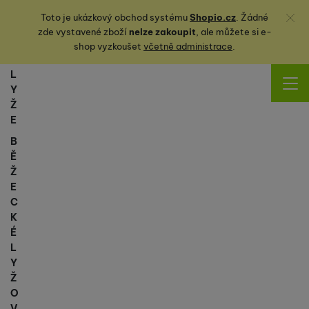
Zavřít
Toto je ukázkový obchod systému
Shopio.cz
. Žádné
zde vystavené zboží
nelze zakoupit
, ale můžete
si
e-
shop vyzkoušet
včetně administrace
.
L
Y
Ž
E
B
Ě
Ž
E
C
K
É
L
Y
Ž
O
V