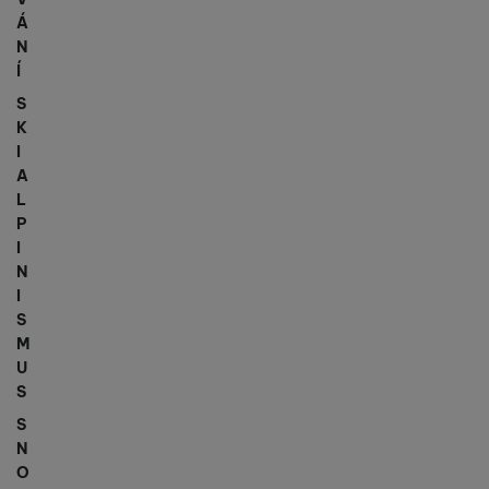
Á
N
Í
S
K
I
A
L
P
I
N
I
S
M
U
S
S
N
O