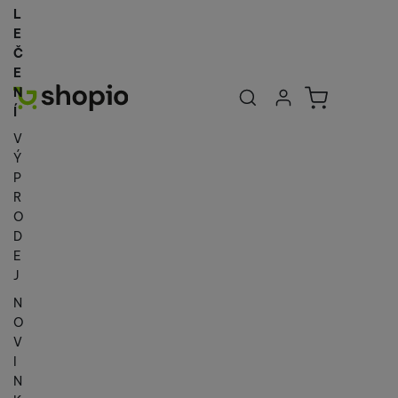
L
E
Č
E
Uživatelská se
Košík
N
Přihlásit se
Í
V
Ý
P
R
O
D
E
J
N
O
V
I
N