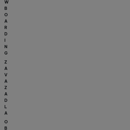
W
B
O
A
R
D
I
N
G
Z
A
V
A
Z
A
D
L
A
O
B