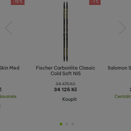
-10 %
-1 %
předchozí
následující
Skin Med
Fischer Carbonlite Classic
Salomon S
Cold Soft NIS
34 470
Kč
č
34 125
Kč
davatele
Centrál
Koupit
t