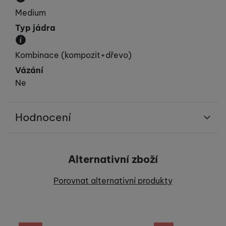
Tvrdost lyže závisí na váze běžce, těžší běžci volí 
Medium
Typ jádra
Materiál, ze kterého je jádro lyže vyrobeno.
Kombinace (kompozit+dřevo)
Vázání
Ne
Hodnocení
Pro vkládání recenzí je nutné se přihlásit.
Alternativní zboží
Recenze
Porovnat alternativní produkty
Nebyla přidána žádná recenze.