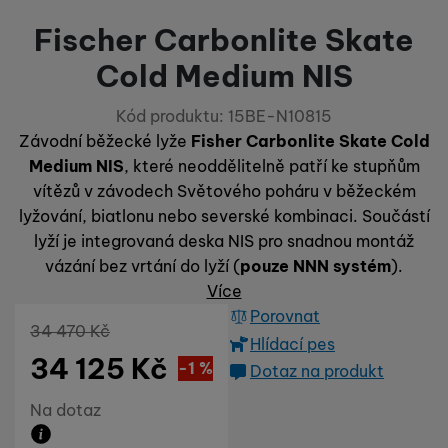
Fischer Carbonlite Skate
Cold Medium NIS
Kód produktu:
15BE-N10815
Závodní běžecké lyže
Fisher Carbonlite Skate Cold
Medium NIS
, které neoddělitelně patří ke stupňům
vítězů v závodech Světového poháru v běžeckém
lyžování, biatlonu nebo severské kombinaci. Součástí
lyží je integrovaná deska NIS pro snadnou montáž
vázání bez vrtání do lyží (
pouze NNN systém
).
Více
Porovnat
Původní cena
34 470
Kč
Hlídací pes
34 125
Kč
Sleva
345
(
-1
%
)
Kč
Dotaz na produkt
Dostupnost
Na dotaz