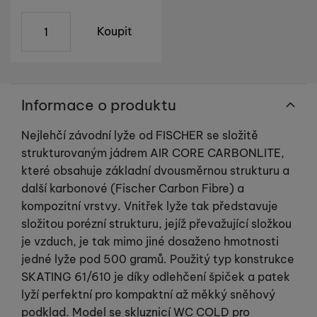
Zboží není momentálně ani skladem u výrobce
ks
Koupit
Informace o produktu
Nejlehčí závodní lyže od FISCHER se složitě
strukturovaným jádrem AIR CORE CARBONLITE,
které obsahuje základní dvousměrnou strukturu a
další karbonové (Fischer Carbon Fibre) a
kompozitní vrstvy. Vnitřek lyže tak představuje
složitou porézní strukturu, jejíž převažující složkou
je vzduch, je tak mimo jiné dosaženo hmotnosti
jedné lyže pod 500 gramů. Použitý typ konstrukce
SKATING 61/610 je díky odlehčení špiček a patek
lyží perfektní pro kompaktní až měkký sněhový
podklad. Model se skluznicí WC COLD pro