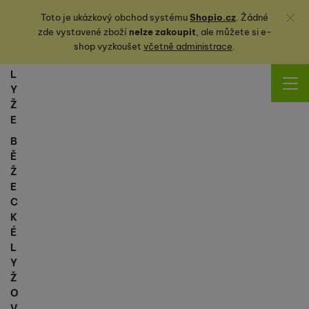
Zavřít
Toto je ukázkový obchod systému
Shopio.cz
. Žádné
zde vystavené zboží
nelze zakoupit
, ale můžete
si
e-
shop vyzkoušet
včetně administrace
.
L
Y
Ž
E
B
Ě
Ž
E
C
K
É
L
Y
Ž
O
V