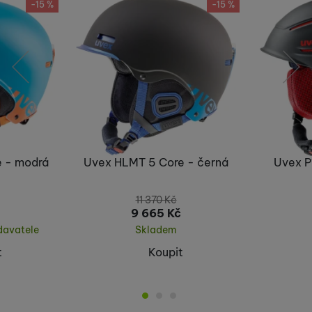
-15 %
-15 %
předchozí
následující
 - modrá
Uvex HLMT 5 Core - černá
Uvex P
11 370
Kč
9 665
Kč
davatele
Skladem
t
Koupit