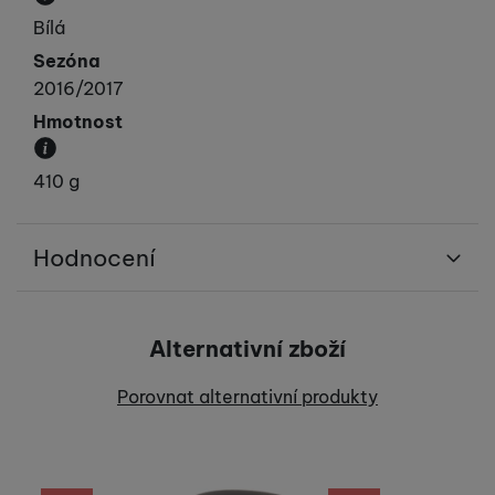
Převládající barva výrobku.
Bílá
Sezóna
2016/2017
Hmotnost
Váha produktu.
410 g
Hodnocení
Pro vkládání recenzí je nutné se přihlásit.
Alternativní zboží
Recenze
Porovnat alternativní produkty
Nebyla přidána žádná recenze.