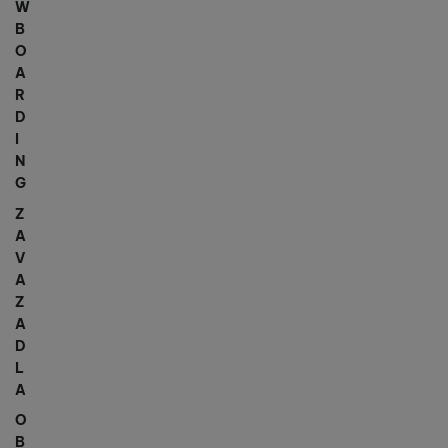
W
B
O
A
R
D
I
N
G
Z
A
V
A
Z
A
D
L
A
O
B