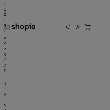
L
E
Č
E
Uživatelská se
Košík
N
Přihlásit se
Í
V
Ý
P
R
O
D
E
J
N
O
V
I
N