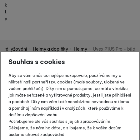
k
t
y
dové lyžování
Helmy a doplňky
Helmy
Uvex P1US Pro - bílá
Shopio demo
Souhlas s cookies
Fotografie
-15 %
Aby se vám u nás co nejlépe nakupovalo, používáme my a
někteří naši partneři tzv. cookies (malé soubory, uložené ve
vašem prohlížeči). Díky nim si pamatujeme, co máte v košíku,
jak máte seřazené a vyfiltrované produkty, jestli jste přihlášeni
a podobně. Díky nim vám také nenabízíme nevhodnou reklamu
a pomáhají nám například i v analýzách, které používáme k
dalšímu zlepšování webu.
Potřebujeme ale váš souhlas s jejich zpracováváním.
Děkujeme, že nám ho dáte, a slibujeme, že k vašim datům
budeme chovat zodpovědně.