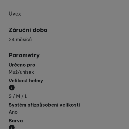
Výrobce
Uvex
Záruční doba
24 měsíců
Parametry
Určeno pro
Muž/unisex
Velikost helmy
Obvod hlavy v cm.
S / M / L
Systém přizpůsobení velikosti
Ano
Barva