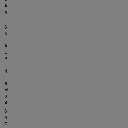
Á
N
Í
S
K
I
A
L
P
I
N
I
S
M
U
S
S
N
O