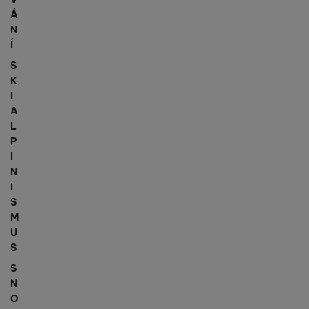
Á
N
Í
S
K
I
A
L
P
I
N
I
S
M
U
S
S
N
O