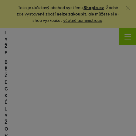
Zavřít
Toto je ukázkový obchod systému
Shopio.cz
. Žádné
zde vystavené zboží
nelze zakoupit
, ale můžete
si
e-
shop vyzkoušet
včetně administrace
.
L
Y
Ž
E
B
Ě
Ž
E
C
K
É
L
Y
Ž
O
V