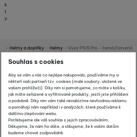
k
t
y
ní
Helmy a doplňky
Helmy
Uvex P1US Pro - černá/červená
Shopio demo
Souhlas s cookies
Fotografie
-15 %
Aby se vám u nás co nejlépe nakupovalo, používáme my a
někteří naši partneři tzv. cookies (malé soubory, uložené ve
vašem prohlížeči). Díky nim si pamatujeme, co máte v košíku,
jak máte seřazené a vyfiltrované produkty, jestli jste přihlášeni
a podobně. Díky nim vám také nenabízíme nevhodnou reklamu
a pomáhají nám například i v analýzách, které používáme k
dalšímu zlepšování webu.
Potřebujeme ale váš souhlas s jejich zpracováváním.
Děkujeme, že nám ho dáte, a slibujeme, že k vašim datům
budeme chovat zodpovědně.