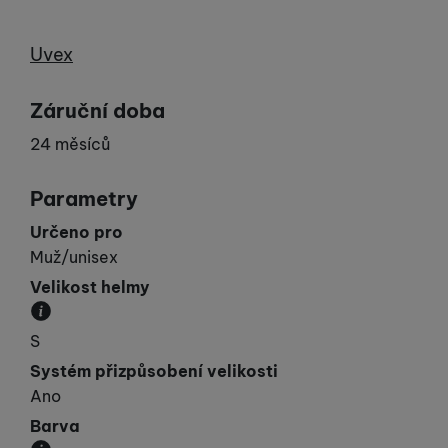
Výrobce
Uvex
Záruční doba
24 měsíců
Parametry
Určeno pro
Muž/unisex
Velikost helmy
Obvod hlavy v cm.
S
Systém přizpůsobení velikosti
Ano
Barva