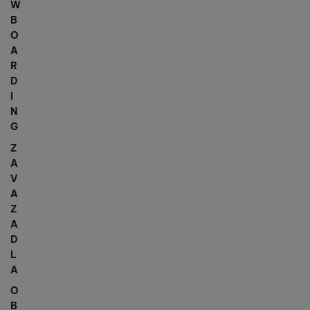
W
B
O
A
R
D
I
N
G
Z
A
V
A
Z
A
D
L
A
O
B