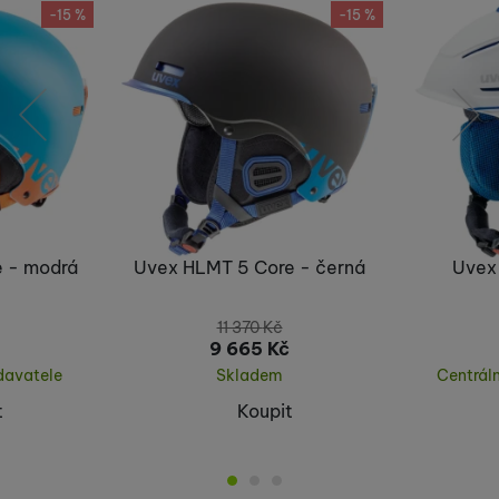
-15 %
-15 %
předchozí
následující
 - modrá
Uvex HLMT 5 Core - černá
Uvex 
11 370
Kč
9 665
Kč
davatele
Skladem
Centrál
t
Koupit