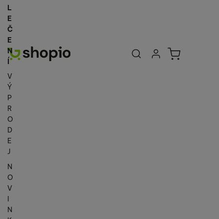
L
E
Č
E
Uživatelská se
Košík
N
Přihlásit se
Í
V
Ý
P
R
O
D
E
J
N
O
V
I
N