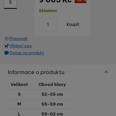
S
reklamou
.
návštěv a zdroje návštěv našich internetových stránek. Data
Povoleno
Dostupnost
získaná pomocí těchto cookies zpracováváme souhrnně a
Skladem
anonymně, takže nejsme schopni identifikovat konkrétní
ks
uživatele našeho webu.
Koupit
Marketingové cookies používáme my nebo naši partneři,
abychom vám mohli zobrazit vhodné obsahy nebo reklamy jak
na našich stránkách, tak na stránkách třetích stran.
Porovnat
Hlídací pes
Dotaz na produkt
Informace o produktu
Velikost
Obvod hlavy
S
52–55 cm
M
55–59 cm
L
59–62 cm