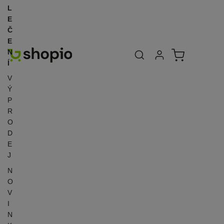
L
E
Č
E
Uživatelská se
Košík
N
Přihlásit se
Í
V
Ý
P
R
O
D
E
J
N
O
V
I
N