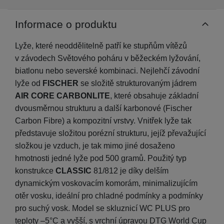
Informace o produktu
Lyže, které neoddělitelně patří ke stupňům vítězů
v závodech Světového poháru v běžeckém lyžování,
biatlonu nebo severské kombinaci. Nejlehčí závodní
lyže od
FISCHER
se složitě strukturovaným jádrem
AIR CORE CARBONLITE
, které obsahuje základní
dvousměrnou strukturu a další karbonové (Fischer
Carbon Fibre) a kompozitní vrstvy. Vnitřek lyže tak
představuje složitou porézní strukturu, jejíž převažující
složkou je vzduch, je tak mimo jiné dosaženo
hmotnosti jedné lyže pod 500 gramů. Použitý typ
konstrukce
CLASSIC
81/812 je díky delším
dynamickým voskovacím komorám, minimalizujícím
otěr vosku, ideální pro chladné podmínky a podmínky
pro suchý vosk. Model se skluznicí WC PLUS pro
teploty –5°C a vyšší, s vrchní úpravou DTG World Cup