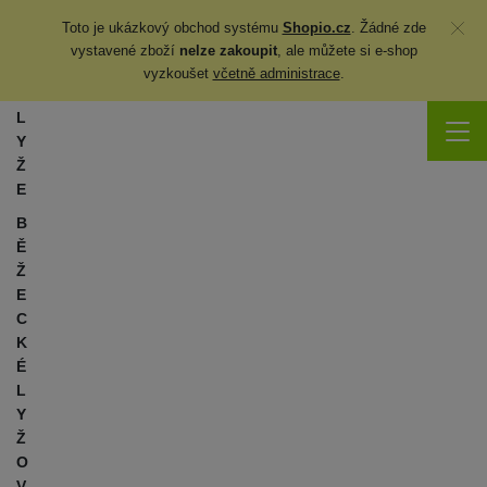
Zavřít
Toto je ukázkový obchod systému
Shopio.cz
. Žádné zde
vystavené zboží
nelze zakoupit
, ale můžete
si
e-shop
vyzkoušet
včetně administrace
.
L
Y
Ž
E
B
Ě
Ž
E
C
K
É
L
Y
Ž
O
V