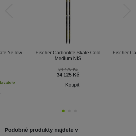
předchozí
následující
ate Yellow
Fischer Carbonlite Skate Cold
Fischer Ca
Medium NIS
34 470
Kč
č
34 125
Kč
davatele
Koupit
t
Podobné produkty najdete v