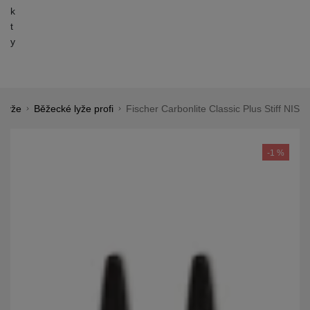
k
t
y
 lyže
Běžecké lyže profi
Fischer Carbonlite Classic Plus Stiff NIS
Shopio demo
Fotografie
-1 %