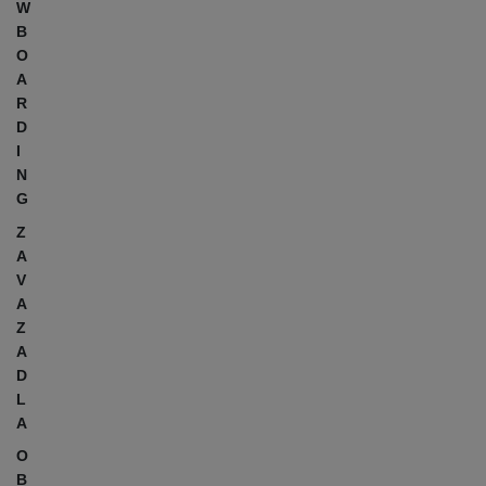
W
B
O
A
R
D
I
N
G
Z
A
V
A
Z
A
D
L
A
O
B