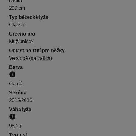
Délka
207 cm
Typ běžecké lyže
Classic
Určeno pro
Muž/unisex
Oblast použití pro běžky
Ve stopě (na tratích)
Barva
Převládající barva výrobku.
Černá
Sezóna
2015/2016
Váha lyže
Hmotnost jedné lyže v gramech.
980 g
Tvrdost