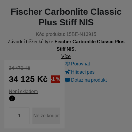
Fischer Carbonlite Classic
Plus Stiff NIS
Kód produktu:
15BE-N13915
Závodní běžecké lyže
Fischer Car­bonlite Classic Plus
Stiff NIS.
Více
Porovnat
Původní cena
34 470
Kč
Hlídací pes
34 125
Kč
Sleva
345
(
-1
%
Kč
)
Dotaz na produkt
Dostupnost
Není skladem
Zboží není skladem ani u dodavatele. Datum dodání není 
ks
Nelze koupit